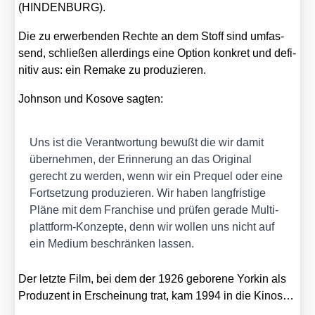
(HINDENBURG).
Die zu erwer­ben­den Rech­te an dem Stoff sind umfas­
send, schlie­ßen aller­dings eine Opti­on kon­kret und defi­
ni­tiv aus: ein Remake zu pro­du­zie­ren.
John­son und Koso­ve sag­ten:
Uns ist die Ver­ant­wor­tung bewußt die wir damit
über­neh­men, der Erin­ne­rung an das Ori­gi­nal
gerecht zu wer­den, wenn wir ein Pre­quel oder eine
Fort­set­zung pro­du­zie­ren. Wir haben lang­fris­ti­ge
Plä­ne mit dem Fran­chise und prü­fen gera­de Mul­ti­
platt­form-Kon­zep­te, denn wir wol­len uns nicht auf
ein Medi­um beschrän­ken las­sen.
Der letz­te Film, bei dem der 1926 gebo­re­ne Yor­kin als
Pro­du­zent in Erschei­nung trat, kam 1994 in die Kinos…