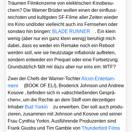
Träu­men Film­kon­zer­ne von elek­tri­schen Kino­be­su­
chern? Die War­ner Brü­der wol­len einen der ein­fluss­
reichs­ten und kul­tigs­ten SF-Fil­me aller Zei­ten wie­der
ins Kino und/​oder viel­leicht auch ins Fern­se­hen oder
sonst­wo hin brin­gen:
BLADE RUNNER
. Ein klein
wenig (aber nur ein ganz klein wenig) beru­higt mich
dabei, dass es weder ein Remake noch ein Reboot
wer­den soll, wie sie heut­zu­ta­ge infla­tio­när auf­tre­ten,
son­dern ent­we­der ein Pre­quel oder eine Fort­set­zung.
Grund­sätz­lich fällt mir dazu aber nur eins ein: WTF?
Zwei der Chefs der War­ner-Toch­ter
Alcon-Enter­tain­
ment
(BOOK OF ELI), Bro­de­rick John­son und Andrew
Koso­ve , befin­den sich in »abschlie­ßen­den Gesprä­
chen«, um die Rech­te an dem Stoff vom der­zei­ti­gen
Inha­ber
Bud Yor­kin
zu erwer­ben. Der soll auch pro­du­
zie­ren, zusam­men mit John­son und Koso­ve und sei­ner
Frau Cyn­thia Yor­kin. Aus­füh­ren­de Pro­du­zen­ten sind
Frank Giu­s­tra und Tim Gam­ble von
Thun­der­bird Films