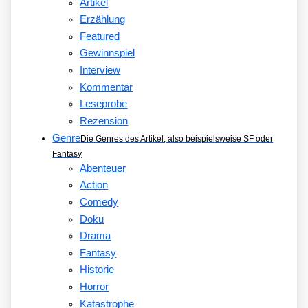
Artikel
RUNNER
Erzählung
Featured
Gewinnspiel
Interview
Kommentar
Leseprobe
Rezension
Genre
Die Genres des Artikel, also beispielsweise SF oder
Fantasy
Abenteuer
Action
Comedy
Doku
Drama
Fantasy
Historie
Horror
Katastrophe