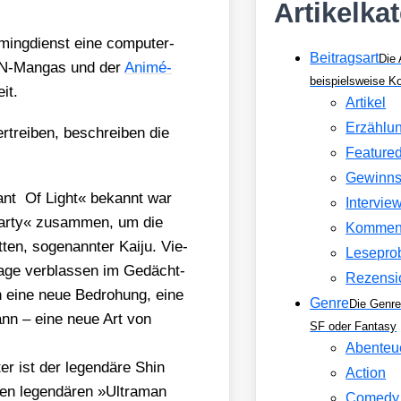
Artikelka
ming­dienst eine com­pu­ter­
Beitragsart
Die 
MAN-Man­gas und der
Ani­mé-
beispielsweise 
it.
Artikel
Erzählu
trei­ben, beschrei­ben die
Feature
Gewinns
ant Of Light« bekannt war
Intervie
 Par­ty« zusam­men, um die
Kommen
ten, soge­nann­ter Kai­ju. Vie­
Lesepro
Tage ver­blas­sen im Gedächt­
Rezensi
h eine neue Bedro­hung, eine
Genre
Die Genre
ann – eine neue Art von
SF oder Fantasy
Abenteu
ter ist der legen­dä­re Shin
Action
en legen­dä­ren »Ultra­man
Comedy