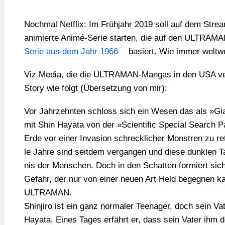
Noch­mal Net­flix: Im Früh­jahr 2019 soll auf dem Strea­
ani­mier­te Ani­mé-Serie star­ten, die auf den ULTRA­
Serie aus dem Jahr 1966
basiert. Wie immer welt­we
Viz Media, die die ULTRA­MAN-Man­gas in den USA ver­
Sto­ry wie folgt (Über­set­zung von mir):
Vor Jahr­zehn­ten schloss sich ein Wesen das als »Gi
mit Shin Haya­ta von der »Sci­en­ti­fic Spe­cial Search
Erde vor einer Inva­si­on schreck­li­cher Mons­tren zu ret­
le Jah­re sind seit­dem ver­gan­gen und die­se dunk­len 
nis der Men­schen. Doch in den Schat­ten for­miert sic
Gefahr, der nur von einer neu­en Art Held begeg­nen k
ULTRAMAN.
Shin­ji­ro ist ein ganz nor­ma­ler Teen­ager, doch sein Va
Haya­ta. Eines Tages erfährt er, dass sein Vater ihm d