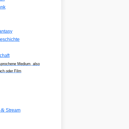
unk
antasy
eschichte
chaft
sprochene Medium, also
uch oder Film
&
V
Stream