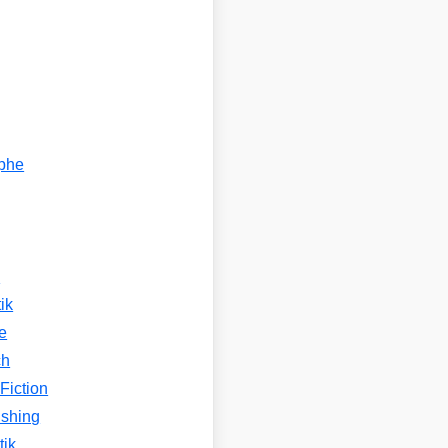
ophe
n
ik
e
ch
Fiction
ishing
tik