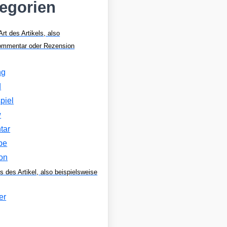
tegorien
Art des Artikels, also
Kommentar oder Rezension
ng
d
piel
w
tar
be
on
s des Artikel, also beispielsweise
er