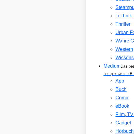
Steamp
Technik
Thriller
Urban F
Wahre G
Western
Wissens
Medium
Das be
beispielsweise B
App
Buch
Comic
eBook
Film, T
Gadget
Hörbuch