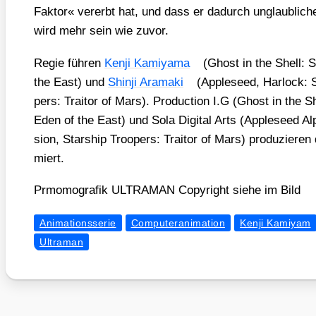
Fak­tor« ver­erbt hat, und dass er dadurch unglaub­li­ch
wird mehr sein wie zuvor.
Regie füh­ren
Ken­ji Kami­ya­ma
(
Ghost in the Shell: 
the East
) und
Shin­ji Ara­ma­ki
(
App­le­seed
,
Har­lock: 
pers: Trai­tor of Mars
). Pro­duc­tion I.G (
Ghost in the Sh
Eden of the East
) und Sola Digi­tal Arts (
App­le­seed Al
si­on, Star­ship Tro­o­pers: Trai­tor of Mars
) pro­du­zie­ren
miert.
Prmo­mo­gra­fik ULTRAMAN Copy­right sie­he im Bild
Animationsserie
Computeranimation
Kenji Kamiyam
Ultraman