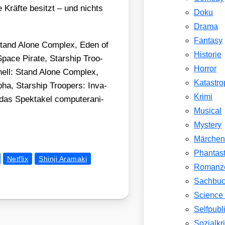
e Kräf­te besitzt – und nichts
Doku
Drama
Fantasy
Stand Alo­ne Com­plex
,
Eden of
Historie
Space Pira­te
,
Star­ship Tro­o­
Horror
ell: Stand Alo­ne Com­plex,
Katastr
pha, Star­ship Tro­o­pers: Inva­
Krimi
 das Spek­ta­kel com­pu­ter­ani­
Musical
Mystery
Märche
Phantast
Netflix
Shinji Aramaki
Romanz
Sachbu
Science 
Selfpubl
Sozialkri