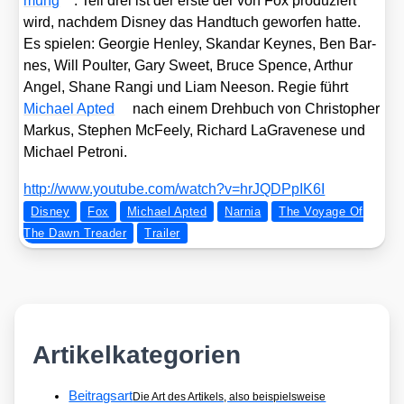
mung
. Teil drei ist der ers­te der von Fox pro­du­ziert
wird, nach­dem Dis­ney das Hand­tuch gewor­fen hat­te.
Es spie­len: Geor­gie Hen­ley, Skan­dar Keynes, Ben Bar­
nes, Will Poul­ter, Gary Sweet, Bruce Spence, Arthur
Angel, Shane Ran­gi und Liam Nee­son. Regie führt
Micha­el Apt­ed
nach einem Dreh­buch von Chris­to­pher
Mar­kus, Ste­phen McFee­ly, Richard LaGra­ve­ne­se und
Micha­el Petro­ni.
http://​www​.you​tube​.com/​w​a​t​c​h​?​v​=​h​r​J​Q​D​P​p​I​K6I
Disney
Fox
Michael Apted
Narnia
The Voyage Of
The Dawn Treader
Trailer
Artikelkategorien
Beitragsart
Die Art des Artikels, also beispielsweise