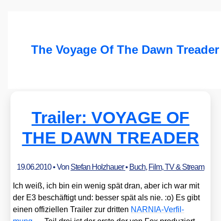
The Voyage Of The Dawn Treader
Trailer: VOYAGE OF
THE DAWN TREADER
19.06.2010
• Von
Stefan Holzhauer
•
Buch
,
Film, TV & Stream
Ich weiß, ich bin ein wenig spät dran, aber ich war mit
der E3 beschäf­tigt und: bes­ser spät als nie. :o) Es gibt
einen offi­zi­el­len Trai­ler zur drit­ten
NAR­NIA-Ver­fil­