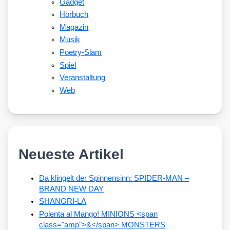
Gadget
Hörbuch
Magazin
Musik
Poetry-Slam
Spiel
Veranstaltung
Web
Neueste Artikel
Da klingelt der Spinnensinn: SPIDER-MAN –
BRAND NEW DAY
SHANGRI-LA
Polenta al Mango! MINIONS <span
class="amp">&</span> MONSTERS