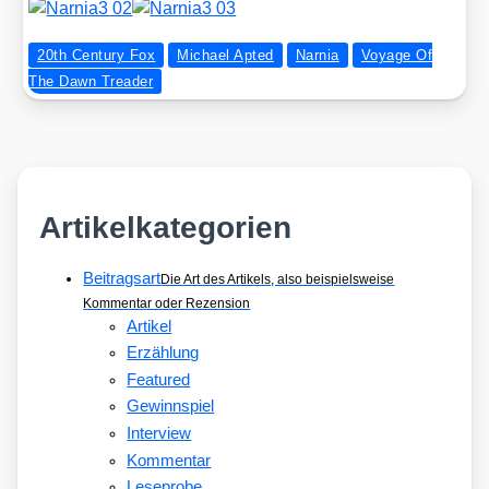
20th Century Fox
Michael Apted
Narnia
Voyage Of
The Dawn Treader
Artikelkategorien
Beitragsart
Die Art des Artikels, also beispielsweise
Kommentar oder Rezension
Artikel
Erzählung
Featured
Gewinnspiel
Interview
Kommentar
Leseprobe