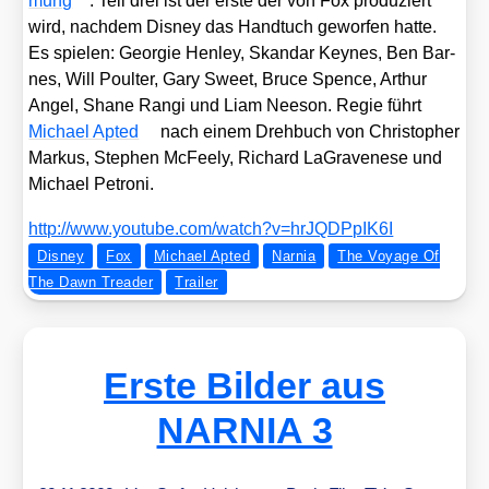
mung
. Teil drei ist der ers­te der von Fox pro­du­ziert
wird, nach­dem Dis­ney das Hand­tuch gewor­fen hat­te.
Es spie­len: Geor­gie Hen­ley, Skan­dar Keynes, Ben Bar­
nes, Will Poul­ter, Gary Sweet, Bruce Spence, Arthur
Angel, Shane Ran­gi und Liam Nee­son. Regie führt
Micha­el Apt­ed
nach einem Dreh­buch von Chris­to­pher
Mar­kus, Ste­phen McFee­ly, Richard LaGra­ve­ne­se und
Micha­el Petro­ni.
http://​www​.you​tube​.com/​w​a​t​c​h​?​v​=​h​r​J​Q​D​P​p​I​K6I
Disney
Fox
Michael Apted
Narnia
The Voyage Of
The Dawn Treader
Trailer
Erste Bilder aus
NARNIA 3