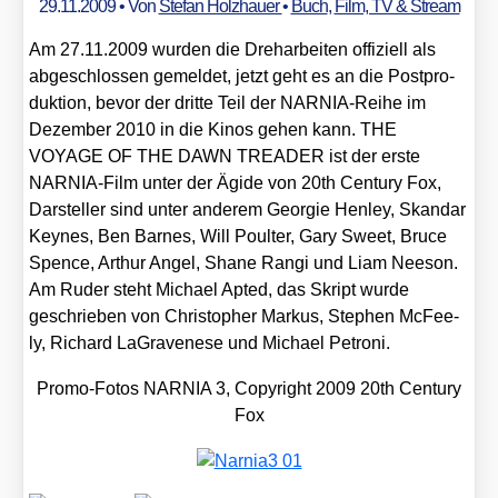
29.11.2009
• Von
Stefan Holzhauer
•
Buch
,
Film, TV & Stream
Am 27.11.2009 wur­den die Dreh­ar­bei­ten offi­zi­ell als
abge­schlos­sen gemel­det, jetzt geht es an die Post­pro­
duk­ti­on, bevor der drit­te Teil der NAR­NIA-Rei­he im
Dezem­ber 2010 in die Kinos gehen kann. THE
VOYAGE OF THE DAWN TREADER ist der ers­te
NAR­NIA-Film unter der Ägi­de von 20th Cen­tu­ry Fox,
Dar­stel­ler sind unter ande­rem Geor­gie Hen­ley, Skan­dar
Keynes, Ben Bar­nes, Will Poul­ter, Gary Sweet, Bruce
Spence, Arthur Angel, Shane Ran­gi und Liam Nee­son.
Am Ruder steht Micha­el Apt­ed, das Skript wur­de
geschrie­ben von Chris­to­pher Mar­kus, Ste­phen McFee­
ly, Richard LaGra­ve­ne­se und Micha­el Petro­ni.
Pro­mo-Fotos NARNIA 3, Copy­right 2009 20th Cen­tu­ry
Fox