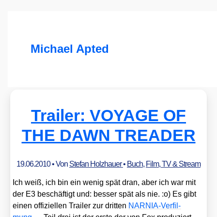
Michael Apted
Trailer: VOYAGE OF
THE DAWN TREADER
19.06.2010
• Von
Stefan Holzhauer
•
Buch
,
Film, TV & Stream
Ich weiß, ich bin ein wenig spät dran, aber ich war mit
der E3 beschäf­tigt und: bes­ser spät als nie. :o) Es gibt
einen offi­zi­el­len Trai­ler zur drit­ten
NAR­NIA-Ver­fil­