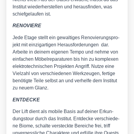
Insti­tut wie­der­her­stel­len und her­aus­fin­den, was
schief­ge­lau­fen ist.
RENOVIERE
Jede Eta­ge stellt ein gewal­ti­ges Reno­vie­rungs­pro­
jekt mit ein­zig­ar­ti­gen Her­aus­for­de­run­gen dar.
Arbei­te in dei­nem eige­nen Tem­po und neh­me von
ein­fa­chen Möbel­re­pa­ra­tu­ren bis hin zu kom­ple­xen
elek­tro­tech­ni­schen Pro­jek­ten Angriff. Nut­ze eine
Viel­zahl von ver­schie­de­nen Werk­zeu­gen, fer­ti­ge
benö­tig­te Tei­le selbst an und ver­hel­fe dem Insti­tut
zu neu­em Glanz.
ENTDECKE
Der Lift dient als mobi­le Basis auf dei­ner Erkun­
dungs­tour durch das Insti­tut. Ent­de­cke ver­schie­de­
ne Bio­me, schal­te ver­steck­te Berei­che frei, triff
unver­gess­li­che Cha­rak­te­re und erfül­le ihre Quests.