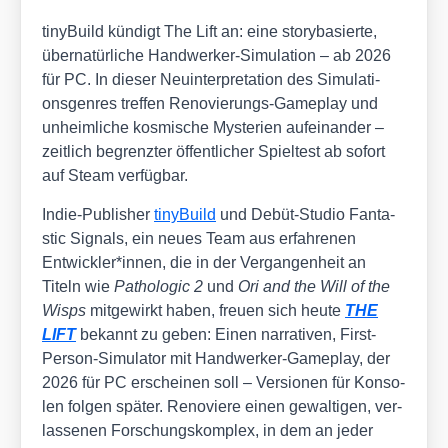
tinyBuild kün­digt The Lift an: eine sto­ry­ba­sier­te,
über­na­tür­li­che Hand­wer­ker-Simu­la­ti­on – ab 2026
für PC. In die­ser Neu­in­ter­pre­ta­ti­on des Simu­la­ti­
ons­gen­res tref­fen Reno­vie­rungs-Game­play und
unheim­li­che kos­mi­sche Mys­te­ri­en auf­ein­an­der –
zeit­lich begrenz­ter öffent­li­cher Spiel­test ab sofort
auf Steam ver­füg­bar.
Indie-Publisher
tinyBuild
und Debüt-Stu­dio Fan­ta­
stic Signals, ein neu­es Team aus erfah­re­nen
Entwickler*innen, die in der Ver­gan­gen­heit an
Titeln wie
Patho­lo­gic 2
und
Ori and the Will of the
Wisps
mit­ge­wirkt haben, freu­en sich heu­te
THE
LIFT
bekannt zu geben: Einen nar­ra­ti­ven, First-
Per­son-Simu­la­tor mit Hand­wer­ker-Game­play, der
2026 für PC erschei­nen soll – Ver­sio­nen für Kon­so­
len fol­gen spä­ter. Reno­vie­re einen gewal­ti­gen, ver­
las­se­nen For­schungs­kom­plex, in dem an jeder