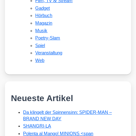
&
Film, TV
Stream
Gadget
Hörbuch
Magazin
Musik
Poetry-Slam
Spiel
Veranstaltung
Web
Neueste Artikel
Da klingelt der Spinnensinn: SPIDER-MAN –
BRAND NEW DAY
SHANGRI-LA
Polenta al Mango! MINIONS <span