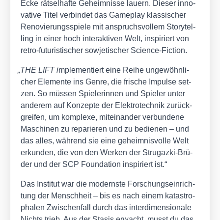
Ecke rät­sel­haf­te Geheim­nis­se lau­ern. Die­ser inno­
va­ti­ve Titel ver­bin­det das Game­play klas­si­scher
Reno­vie­rungs­spie­le mit anspruchs­vol­lem Sto­rytel­
ling in einer hoch inter­ak­ti­ven Welt, inspi­riert von
retro-futu­ris­ti­scher sowje­ti­scher Sci­ence-Fic­tion.
„
THE LIFT i
mple­men­tiert eine Rei­he unge­wöhn­li­
cher Ele­men­te ins Gen­re, die fri­sche Impul­se set­
zen. So müs­sen Spie­le­rin­nen und Spie­ler unter
ande­rem auf Kon­zep­te der Elek­tro­tech­nik zurück­
grei­fen, um kom­ple­xe, mit­ein­an­der ver­bun­de­ne
Maschi­nen zu repa­rie­ren und zu bedie­nen – und
das alles, wäh­rend sie eine geheim­nis­vol­le Welt
erkun­den, die von den Wer­ken der Stru­gaz­ki-Brü­
der und der SCP Foun­da­ti­on inspi­riert ist.“
Das Insti­tut war die moderns­te For­schungs­ein­rich­
tung der Mensch­heit – bis es nach einem kata­stro­
pha­len Zwi­schen­fall durch das inter­di­men­sio­na­le
Nichts trieb. Aus der Sta­sis erwacht, musst du das