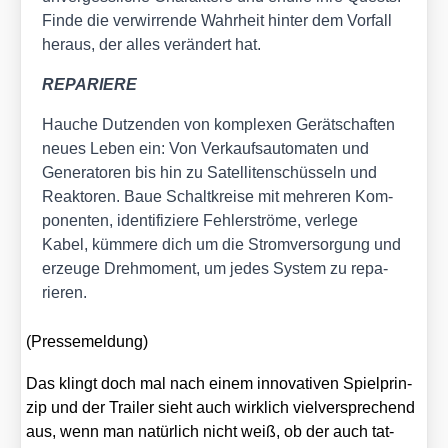
Fin­de die ver­wir­ren­de Wahr­heit hin­ter dem Vor­fall
her­aus, der alles ver­än­dert hat.
REPARIERE
Hau­che Dut­zen­den von kom­ple­xen Gerät­schaf­ten
neu­es Leben ein: Von Ver­kaufs­au­to­ma­ten und
Gene­ra­to­ren bis hin zu Satel­li­ten­schüs­seln und
Reak­to­ren. Baue Schalt­krei­se mit meh­re­ren Kom­
po­nen­ten, iden­ti­fi­zie­re Feh­ler­strö­me, ver­le­ge
Kabel, küm­me­re dich um die Strom­ver­sor­gung und
erzeu­ge Dreh­mo­ment, um jedes Sys­tem zu repa­
rie­ren.
(Pres­se­mel­dung)
Das klingt doch mal nach einem inno­va­ti­ven Spiel­prin­
zip und der Trai­ler sieht auch wirk­lich viel­ver­spre­chend
aus, wenn man natür­lich nicht weiß, ob der auch tat­