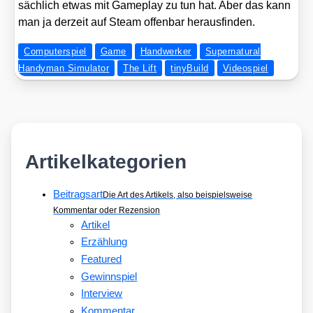
säch­lich etwas mit Game­play zu tun hat. Aber das kann
man ja der­zeit auf Steam offen­bar her­aus­fin­den.
Computerspiel
Game
Handwerker
Supernatural
Handyman Simulator
The Lift
tinyBuild
Videospiel
Artikelkategorien
Beitragsart
Die Art des Artikels, also beispielsweise
Kommentar oder Rezension
Artikel
Erzählung
Featured
Gewinnspiel
Interview
Kommentar