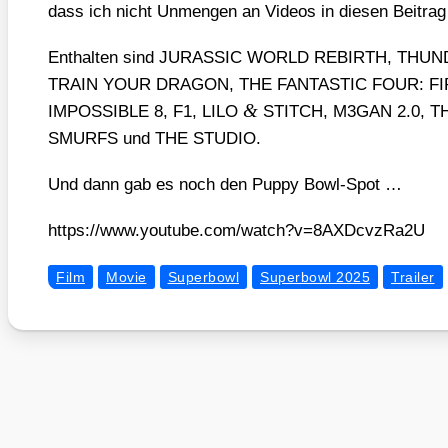
dass ich nicht Unmen­gen an Vide­os in die­sen Bei­tra
Ent­hal­ten sind JURASSIC WORLD REBIRTH, TH
TRAIN YOUR DRAGON, THE FANTASTIC FOUR: FI
&
IMPOSSIBLE 8, F1, LILO
STITCH, M3GAN 2.0, 
SMURFS und THE STUDIO.
Und dann gab es noch den Pup­py Bowl-Spot …
https://​www​.you​tube​.com/​w​a​t​c​h​?​v​=​8​A​X​D​c​v​z​R​a2U
Film
Movie
Superbowl
Superbowl 2025
Trailer