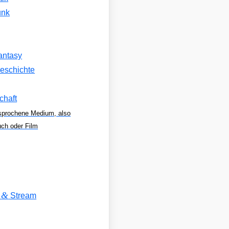
unk
antasy
eschichte
chaft
sprochene Medium, also
uch oder Film
&
V
Stream