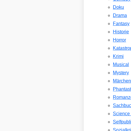
Doku
Drama
Fantasy
Historie
Horror
Katastr
Krimi
Musical
Mystery
Märche
Phantast
Romanz
Sachbu
Science 
Selfpubl
Sozialkri