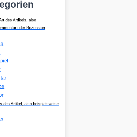
tegorien
Art des Artikels, also
Kommentar oder Rezension
ng
d
piel
w
tar
be
on
s des Artikel, also beispielsweise
er