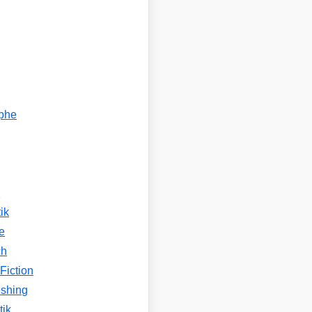
ophe
n
ik
e
ch
Fiction
ishing
tik