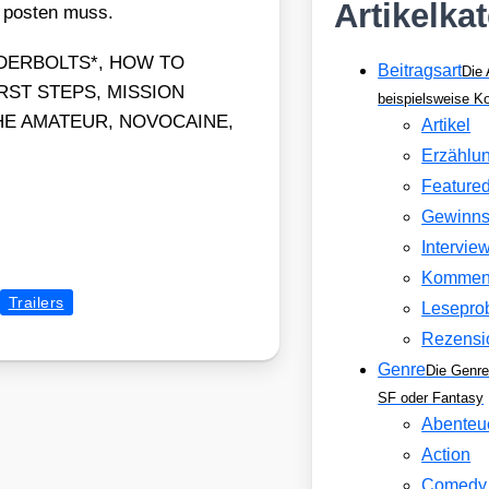
Artikelka
g pos­ten muss.
UNDERBOLTS*, HOW TO
Beitragsart
Die 
RST STEPS, MISSION
beispielsweise 
THE AMATEUR, NOVOCAINE,
Artikel
Erzählu
Feature
Gewinns
Intervie
Kommen
Trailers
Lesepro
Rezensi
Genre
Die Genre
SF oder Fantasy
Abenteu
Action
Comedy