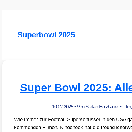
Superbowl 2025
Super Bowl 2025: Alle
10.02.2025
• Von
Stefan Holzhauer
•
Film
Wie immer zur Foot­ball-Super­schüs­sel in den USA gab 
kom­men­den Fil­men. Kinoch­eck hat die freund­li­cher­w