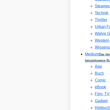
Steamp
Technik
Thriller
Urban F
Wahre G
Western
Wissens
Medium
Das be
beispielsweise B
App
Buch
Comic
eBook
Film, T
Gadget
Hörbuch