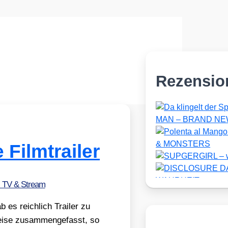
Rezensio
 Filmtrailer
, TV & Stream
es reich­lich Trai­ler zu
ei­se zusam­men­ge­fasst, so