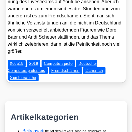
nung des Live­streams auf You­tube anse­hen. Aber ich
war­ne euch, zum einen sind es drei Stun­den und zum
ande­ren ist es zum Fremd­schä­men. Sieht man sich
ähn­li­che Ver­an­stal­tun­gen an, die nicht im Deutsch­land
von sich ver­zwei­felt anbie­dern­den Figu­ren wie Doro
Baer und Andi Scheu­er statt­fin­den, und das The­ma
wirk­lich zele­brie­ren, dann ist die Pein­lich­keit noch viel
grö­ßer.
#dcp19
2019
Computerspiele
Deutscher
Computerspielepreis
Fremdschämen
lächerlich
Spielebranche
Artikelkategorien
Beitragsart
Die Art des Artikels, also beispielsweise