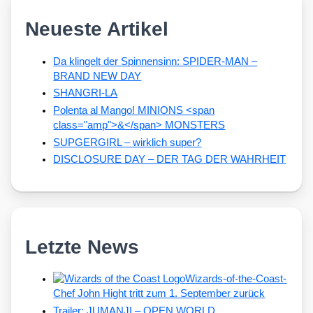
Neueste Artikel
Da klingelt der Spinnensinn: SPIDER-MAN –
BRAND NEW DAY
SHANGRI-LA
Polenta al Mango! MINIONS <span
class="amp">&</span> MONSTERS
SUPGERGIRL – wirklich super?
DISCLOSURE DAY – DER TAG DER WAHRHEIT
Letzte News
Wizards-of-the-Coast-
Chef John Hight tritt zum 1. September zurück
Trailer: JUMANJI – OPEN WORLD