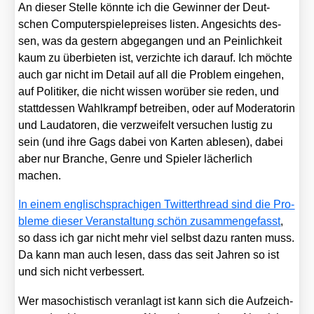
An die­ser Stel­le könn­te ich die Gewin­ner der Deut­
schen Com­pu­ter­spie­le­prei­ses lis­ten. Ange­sichts des­
sen, was da ges­tern abge­gan­gen und an Pein­lich­keit
kaum zu über­bie­ten ist, ver­zich­te ich dar­auf. Ich möch­te
auch gar nicht im Detail auf all die Pro­blem ein­ge­hen,
auf Poli­ti­ker, die nicht wis­sen wor­über sie reden, und
statt­des­sen Wahl­krampf betrei­ben, oder auf Mode­ra­to­rin
und Lau­da­to­ren, die ver­zwei­felt ver­su­chen lus­tig zu
sein (und ihre Gags dabei von Kar­ten able­sen), dabei
aber nur Bran­che, Gen­re und Spie­ler lächer­lich
machen.
In einem eng­lisch­spra­chi­gen Twit­ter­th­read sind die Pro­
ble­me die­ser Ver­an­stal­tung schön zusam­men­ge­fasst
,
so dass ich gar nicht mehr viel selbst dazu ran­ten muss.
Da kann man auch lesen, dass das seit Jah­ren so ist
und sich nicht ver­bes­sert.
Wer maso­chis­tisch ver­an­lagt ist kann sich die Auf­zeich­