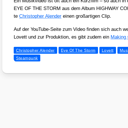
Ein Musik­vi­deo ist oft auch ein Kurz­film – so auch in
EYE OF THE STORM aus dem Album HIGHWAY CONN
te
Chris­to­pher Alen­der
einen groß­ar­ti­gen Clip.
Auf der You­Tube-Sei­te zum Video fin­den sich auch wei­t
Lovett und zur Pro­duk­ti­on, es gibt zudem ein
Making 
Christopher Alender
Eye Of The Storm
Lovett
Mus
Steampunk