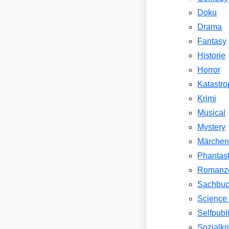
Doku
Drama
Fantasy
Historie
Horror
Katastr
Krimi
Musical
Mystery
Märche
Phantast
Romanz
Sachbu
Science 
Selfpubl
Sozialkri