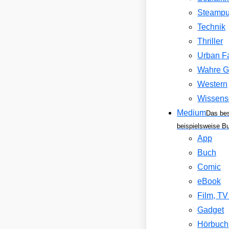
Steamp
Technik
Thriller
Urban F
Wahre G
Western
Wissens
Medium
Das be
beispielsweise B
App
Buch
Comic
eBook
Film, T
Gadget
Hörbuch