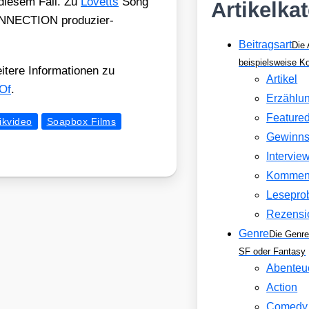
 die­sem Fall. Zu
Lovetts
Song
Artikelka
ECTION pro­du­zier­
Beitragsart
Die 
beispielsweise 
e­re Infor­ma­tio­nen zu
Artikel
Of
.
Erzählu
Feature
ikvideo
Soapbox Films
Gewinns
Intervie
Kommen
Lesepro
Rezensi
Genre
Die Genre
SF oder Fantasy
Abenteu
Action
Comedy