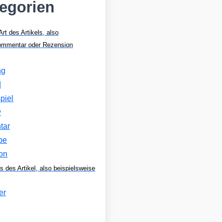
tegorien
Art des Artikels, also
Kommentar oder Rezension
ng
d
piel
w
tar
be
on
s des Artikel, also beispielsweise
er