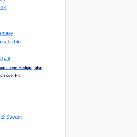
unk
antasy
eschichte
chaft
sprochene Medium, also
uch oder Film
&
V
Stream