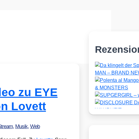
Rezensio
deo zu EYE
n Lovett
Stream
,
Musik
,
Web