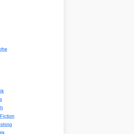
ophe
n
ik
e
ch
Fiction
ishing
tik