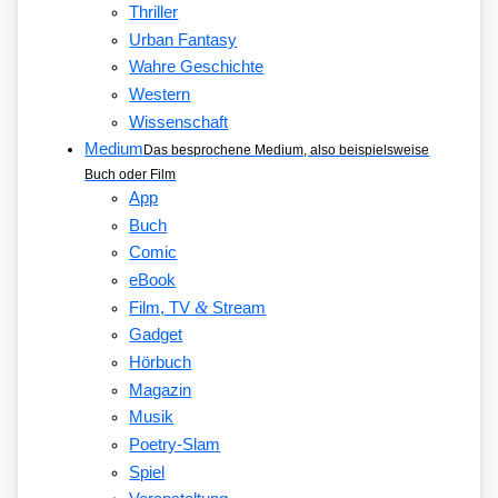
Thriller
Urban Fantasy
Wahre Geschichte
Western
Wissenschaft
Medium
Das besprochene Medium, also beispielsweise
Buch oder Film
App
Buch
Comic
eBook
&
Film, TV
Stream
Gadget
Hörbuch
Magazin
Musik
Poetry-Slam
Spiel