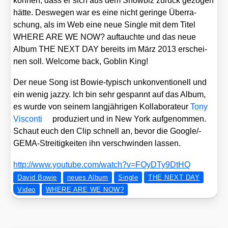
kön­nen, dass er sich aus dem Show­biz zurück gezo­gen
hät­te. Des­we­gen war es eine nicht gerin­ge Über­ra­
schung, als im Web eine neue Sin­gle mit dem Titel
WHERE ARE WE NOW? auf­tauch­te und das neue
Album THE NEXT DAY bereits im März 2013 erschei­
nen soll. Wel­co­me back, Goblin King!
Der neue Song ist Bowie-typisch unkon­ven­tio­nell und
ein wenig jaz­zy. Ich bin sehr gespannt auf das Album,
es wur­de von sei­nem lang­jäh­ri­gen Kol­la­bo­ra­teur
Tony
Vis­con­ti
pro­du­ziert und in New York auf­ge­nom­men.
Schaut euch den Clip schnell an, bevor die Goo­g­le/­
GEMA-Strei­tig­kei­ten ihn ver­schwin­den las­sen.
http://​www​.you​tube​.com/​w​a​t​c​h​?​v​=​F​O​y​D​T​y​9​D​tHQ
David Bowie
neues Album
Single
THE NEXT DAY
Video
WHERE ARE WE NOW?