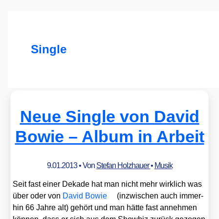
Single
Neue Single von David
Bowie – Album in Arbeit
9.01.2013
• Von
Stefan Holzhauer
•
Musik
Seit fast einer Deka­de hat man nicht mehr wirk­lich was
über oder von
David Bowie
(inzwi­schen auch immer­
hin 66 Jah­re alt) gehört und man hät­te fast anneh­men