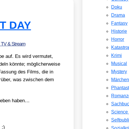
Doku
Drama
T DAY
Fantasy
Historie
Horror
, TV & Stream
Katastr
Krimi
ube auf. Es wird ver­mu­tet,
Musical
n könn­te; mög­li­cher­wei­se
as­sung des Films, die in
Mystery
r­über, was zwi­schen dem
Märche
Phantast
Romanz
gege­ben haben…
Sachbu
Science 
Selfpubl
!
:)
Sozialkri