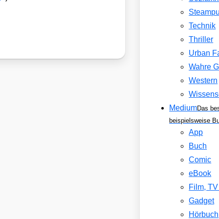
Steamp
Technik
Thriller
Urban F
Wahre G
Western
Wissens
Medium
Das be
beispielsweise B
App
Buch
Comic
eBook
Film, T
Gadget
Hörbuch