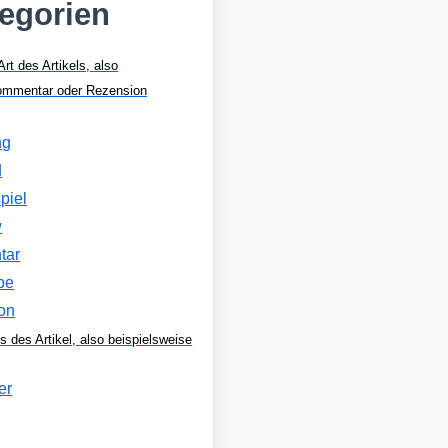
tegorien
Art des Artikels, also
Kommentar oder Rezension
ng
d
piel
w
tar
be
on
s des Artikel, also beispielsweise
er