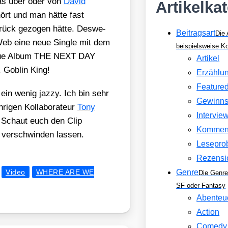
was über oder von
David
Artikelka
ört und man hät­te fast
ück gezo­gen hät­te. Des­we­
Beitragsart
Die 
 Web eine neue Sin­gle mit dem
beispielsweise 
eue Album THE NEXT DAY
Artikel
, Goblin King!
Erzählu
Feature
ein wenig jaz­zy. Ich bin sehr
Gewinns
­gen Kol­la­bo­ra­teur
Tony
Intervie
. Schaut euch den Clip
Kommen
 ver­schwin­den las­sen.
Lesepro
Rezensi
Video
WHERE ARE WE
Genre
Die Genre
SF oder Fantasy
Abenteu
Action
Comedy