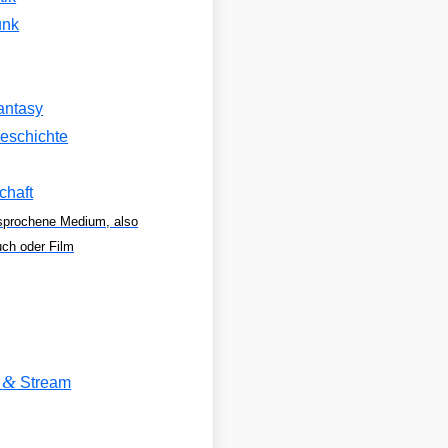
unk
antasy
eschichte
chaft
sprochene Medium, also
uch oder Film
&
V
Stream