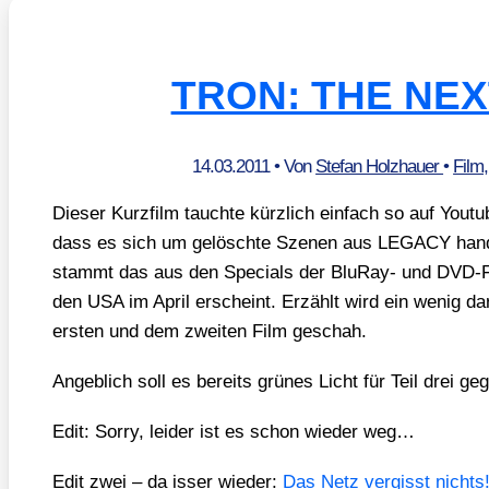
TRON: THE NEX
14.03.2011
• Von
Stefan Holzhauer
•
Film
Die­ser Kurz­film tauch­te kürz­lich ein­fach so auf You­t
dass es sich um gelösch­te Sze­nen aus LEGACY han­del
stammt das aus den Spe­cials der Blu­Ray- und DVD-F
den USA im April erscheint. Erzählt wird ein wenig da
ers­ten und dem zwei­ten Film geschah.
Angeb­lich soll es bereits grü­nes Licht für Teil drei 
Edit: Sor­ry, lei­der ist es schon wie­der weg…
Edit zwei – da isser wie­der:
Das Netz ver­gisst nichts