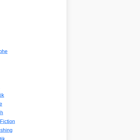
ophe
n
ik
e
ch
Fiction
ishing
tik