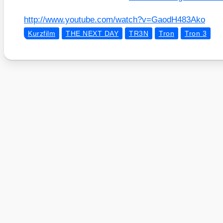
http://​www​.you​tube​.com/​w​a​t​c​h​?​v​=​G​a​o​d​H​4​8​3​Ako
Kurzfilm
THE NEXT DAY
TR3N
Tron
Tron 3