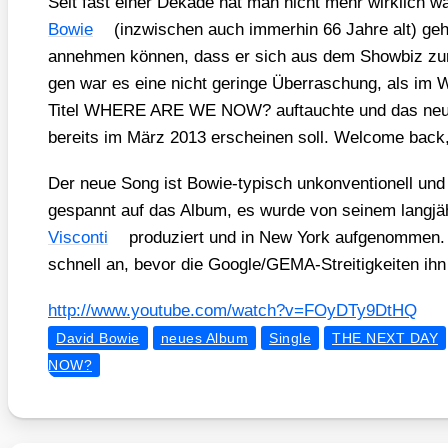
Seit fast einer Deka­de hat man nicht mehr wirk­lich 
Bowie
(inzwi­schen auch immer­hin 66 Jah­re alt) geh
anneh­men kön­nen, dass er sich aus dem Show­biz zur
gen war es eine nicht gerin­ge Über­ra­schung, als im
Titel WHERE ARE WE NOW? auf­tauch­te und das n
bereits im März 2013 erschei­nen soll. Wel­co­me back
Der neue Song ist Bowie-typisch unkon­ven­tio­nell und 
gespannt auf das Album, es wur­de von sei­nem lang­jäh­ri
Vis­con­ti
pro­du­ziert und in New York auf­ge­nom­men
schnell an, bevor die Goo­g­le/­GEMA-Strei­tig­kei­ten ihn
http://​www​.you​tube​.com/​w​a​t​c​h​?​v​=​F​O​y​D​T​y​9​D​tHQ
David Bowie
neues Album
Single
THE NEXT DAY
NOW?