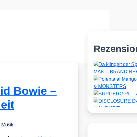
Rezensio
id Bowie –
eit
•
Musik