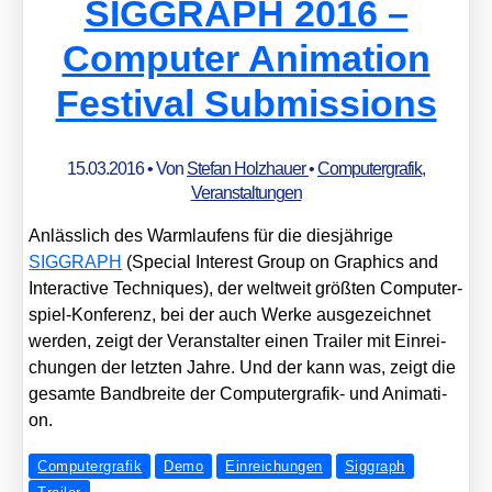
SIGGRAPH 2016 –
Computer Animation
Festival Submissions
15.03.2016
• Von
Stefan Holzhauer
•
Computergrafik
,
Veranstaltungen
Anläss­lich des Warm­lau­fens für die dies­jäh­ri­ge
SIGGRAPH
(Spe­cial Inte­rest Group on Gra­phics and
Inter­ac­ti­ve Tech­ni­ques), der welt­weit größ­ten Com­pu­ter­
spiel-Kon­fe­renz, bei der auch Wer­ke aus­ge­zeich­net
wer­den, zeigt der Ver­an­stal­ter einen Trai­ler mit Ein­rei­
chun­gen der letz­ten Jah­re. Und der kann was, zeigt die
gesam­te Band­brei­te der Com­pu­ter­gra­fik- und Ani­ma­ti­
on.
Computergrafik
Demo
Einreichungen
Siggraph