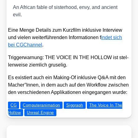
An Afri­can fable of sis­ter­hood, envy, and anci­ent
evil.
Eine Men­ge Details zum Kurz­film inklu­si­ve Inter­view
und vie­len wei­ter­füh­ren­den Infor­ma­tio­nen f
indet sich
bei CGChan­nel
.
Trig­ger­war­nung: THE VOICE IN THE HOLLOW ist stel­
len­wei­se ziem­lich gru­se­lig.
&
Es exis­tiert auch ein Making-Of inklu­si­ve Q
A mit den
Macher°Innen, in dem auch auf den Work­flow zwi­schen
den ver­schie­de­nen Appli­ka­tio­nen ein­ge­gan­gen wur­de:
CG
Computeranimation
Siggraph
The Voice In The
Hollow
Unreal Engine