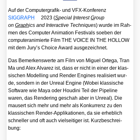
Auf der Com­pu­ter­gra­fik- und VFX-Kon­fe­renz
SIGGRAPH
2023 (
S
pecial
I
nte­rest
G
roup
on
Graph
ics and Inter­ac­ti­ve Tech­ni­ques
) wur­de im Rah­
men des Com­pu­ter Ani­ma­ti­on Fes­ti­vals soeben der
com­pu­ter­ani­mier­te Film THE VOICE IN THE HOLLOW
mit dem Jury’s Choice Award aus­ge­zeich­net.
Das Bemer­kens­wer­te am Film von Miguel Orte­ga, Tran
Ma und Alex Alva­rez ist, dass er nicht in einer der klas­
si­schen Model­ling und Ren­der Engi­nes rea­li­siert wur­
de, son­dern in der Unre­al Engi­ne (Wobei klas­si­sche
Soft­ware wie Maya oder Hou­di­ni Teil der Pipe­line
waren, das Ren­de­ring geschah aber in Unre­al). Die
mau­sert sich mehr und mehr als Kon­kur­renz zu den
klas­si­schen Ren­der-Appli­ka­tio­nen, da sie erheb­lich
schnel­ler und oft auch viel­sei­ti­ger ist. Kurz­be­schrei­
bung: