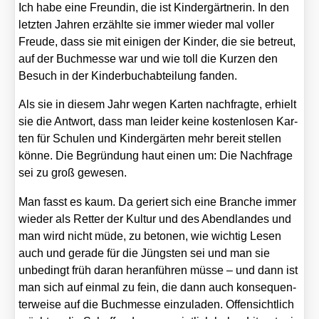
Ich habe eine Freun­din, die ist Kin­der­gärt­ne­rin. In den
letz­ten Jah­ren erzähl­te sie immer wie­der mal vol­ler
Freu­de, dass sie mit eini­gen der Kin­der, die sie betreut,
auf der Buch­mes­se war und wie toll die Kur­zen den
Besuch in der Kin­der­buch­ab­tei­lung fan­den.
Als sie in die­sem Jahr wegen Kar­ten nach­frag­te, erhielt
sie die Ant­wort, dass man lei­der kei­ne kos­ten­lo­sen Kar­
ten für Schu­len und Kin­der­gär­ten mehr bereit stel­len
kön­ne. Die Begrün­dung haut einen um: Die Nach­fra­ge
sei zu groß gewe­sen.
Man fasst es kaum. Da geriert sich eine Bran­che immer
wie­der als Ret­ter der Kul­tur und des Abend­lan­des und
man wird nicht müde, zu beto­nen, wie wich­tig Lesen
auch und gera­de für die Jüngs­ten sei und man sie
unbe­dingt früh dar­an her­an­füh­ren müs­se – und dann ist
man sich auf ein­mal zu fein, die dann auch kon­se­quen­
ter­wei­se auf die Buch­mes­se ein­zu­la­den. Offen­sicht­lich