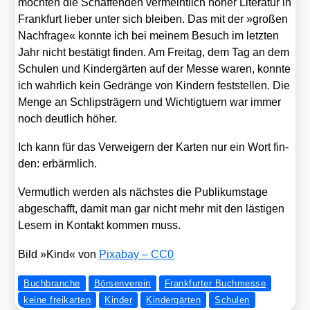
möch­ten die Schaf­fen­den ver­meint­lich hoher Lite­ra­tur in
Frank­furt lie­ber unter sich blei­ben. Das mit der »gro­ßen
Nach­fra­ge« konn­te ich bei mei­nem Besuch im letz­ten
Jahr nicht bestä­tigt fin­den. Am Frei­tag, dem Tag an dem
Schu­len und Kin­der­gär­ten auf der Mes­se waren, konn­te
ich wahr­lich kein Gedrän­ge von Kin­dern fest­stel­len. Die
Men­ge an Schlips­trä­gern und Wich­tig­tu­ern war immer
noch deut­lich höher.
Ich kann für das Ver­wei­gern der Kar­ten nur ein Wort fin­
den: erbärm­lich.
Ver­mut­lich wer­den als nächs­tes die Publi­kums­ta­ge
abge­schafft, damit man gar nicht mehr mit den läs­ti­gen
Lesern in Kon­takt kom­men muss.
Bild »Kind« von
Pix­a­bay – CC0
Buchbranche
Börsenverein
Frankfurter Buchmesse
keine freikarten
Kinder
Kindergärten
Schulen