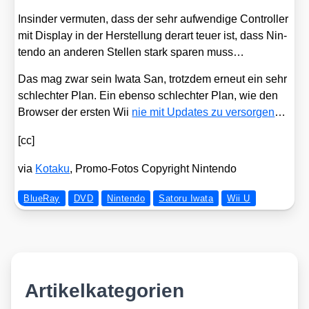
Ins­in­der ver­mu­ten, dass der sehr auf­wen­di­ge Con­trol­ler
mit Dis­play in der Her­stel­lung der­art teu­er ist, dass Nin­
ten­do an ande­ren Stel­len stark spa­ren muss…
Das mag zwar sein Iwa­ta San, trotz­dem erneut ein sehr
schlech­ter Plan. Ein eben­so schlech­ter Plan, wie den
Brow­ser der ers­ten Wii
nie mit Updates zu ver­sor­gen
…
[cc]
via
Kota­ku
, Pro­mo-Fotos Copy­right Nin­ten­do
BlueRay
DVD
Nintendo
Satoru Iwata
Wii U
Artikelkategorien