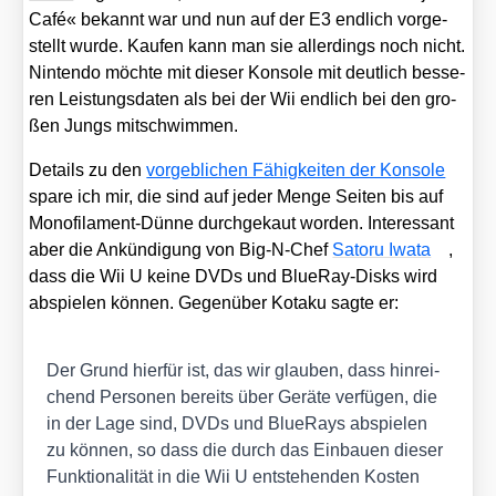
Café« bekannt war und nun auf der E3 end­lich vor­ge­
stellt wur­de. Kau­fen kann man sie aller­dings noch nicht.
Nin­ten­do möch­te mit die­ser Kon­so­le mit deut­lich bes­se­
ren Leis­tungs­da­ten als bei der Wii end­lich bei den gro­
ßen Jungs mit­schwim­men.
Details zu den
vor­geb­li­chen Fähig­kei­ten der Kon­so­le
spa­re ich mir, die sind auf jeder Men­ge Sei­ten bis auf
Mono­fi­la­ment-Dün­ne durch­ge­kaut wor­den. Inter­es­sant
aber die Ankün­di­gung von Big-N-Chef
Satoru Iwa­ta
,
dass die Wii U kei­ne DVDs und BlueR­ay-Disks wird
abspie­len kön­nen. Gegen­über Kota­ku sag­te er:
Der Grund hier­für ist, das wir glau­ben, dass hin­rei­
chend Per­so­nen bereits über Gerä­te ver­fü­gen, die
in der Lage sind, DVDs und BlueR­ays abspie­len
zu kön­nen, so dass die durch das Ein­bau­en die­ser
Funk­tio­na­li­tät in die Wii U ent­ste­hen­den Kos­ten