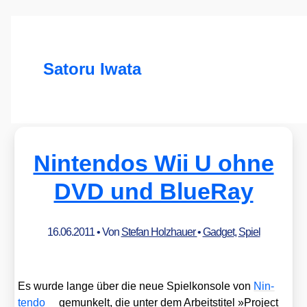
Satoru Iwata
Nintendos Wii U ohne
DVD und BlueRay
16.06.2011
• Von
Stefan Holzhauer
•
Gadget
,
Spiel
Es wur­de lan­ge über die neue Spiel­kon­so­le von
Nin­
ten­do
gemun­kelt, die unter dem Arbeits­ti­tel »Pro­ject