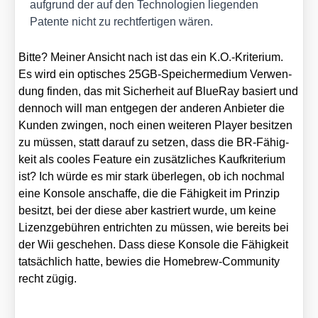
auf­grund der auf den Tech­no­lo­gien lie­gen­den
Paten­te nicht zu recht­fer­ti­gen wären.
Bit­te? Mei­ner Ansicht nach ist das ein K.O.-Kriterium.
Es wird ein opti­sches 25GB-Spei­cher­me­di­um Ver­wen­
dung fin­den, das mit Sicher­heit auf BlueR­ay basiert und
den­noch will man ent­ge­gen der ande­ren Anbie­ter die
Kun­den zwin­gen, noch einen wei­te­ren Play­er besit­zen
zu müs­sen, statt dar­auf zu set­zen, dass die BR-Fähig­
keit als coo­les Fea­ture ein zusätz­li­ches Kauf­kri­te­ri­um
ist? Ich wür­de es mir stark über­le­gen, ob ich noch­mal
eine Kon­so­le anschaf­fe, die die Fähig­keit im Prin­zip
besitzt, bei der die­se aber kas­triert wur­de, um kei­ne
Lizenz­ge­büh­ren ent­rich­ten zu müs­sen, wie bereits bei
der Wii gesche­hen. Dass die­se Kon­so­le die Fähig­keit
tat­säch­lich hat­te, bewies die Home­brew-Com­mu­ni­ty
recht zügig.