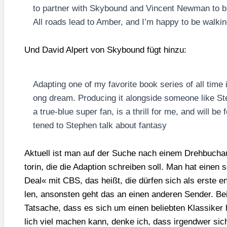
to part­ner with Sky­bound and Vin­cent New­man to br
All roads lead to Amber, and I’m hap­py to be wal­ki
Und David Alpert von Sky­bound fügt hin­zu:
Adap­ting one of my favo­ri­te book series of all time is 
ong dream. Pro­du­cing it along­side someone like Ste
a true-blue super fan, is a thrill for me, and will be 
ten­ed to Ste­phen talk about fan­ta­sy
Aktu­ell ist man auf der Suche nach einem Dreh­buch­au
to­rin, die die Adap­ti­on schrei­ben soll. Man hat einen
Deal« mit CBS, das heißt, die dür­fen sich als ers­te en
len, ansons­ten geht das an einen ande­ren Sen­der. Bei C
Tat­sa­che, dass es sich um einen belieb­ten Klas­si­ke
lich viel machen kann, den­ke ich, dass irgend­wer sich