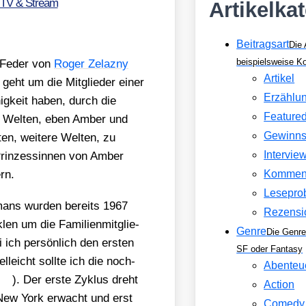
 TV & Stream
Artikelka
Beitragsart
Die 
beispielsweise 
 Feder von
Roger Zelaz­ny
Artikel
s geht um die Mit­glie­der einer
Erzählu
ig­keit haben, durch die
Feature
e« Wel­ten, eben Amber und
Gewinns
en, wei­te­re Wel­ten, zu
Intervie
Prin­zes­sin­nen von Amber
ern.
Kommen
Lesepro
omans wur­den bereits 1967
Rezensi
len um die Fami­li­en­mit­glie­
Genre
Die Genre
ich per­sön­lich den ers­ten
SF oder Fantasy
l­leicht soll­te ich die noch­
Abenteu
). Der ers­te Zyklus dreht
Action
 New York erwacht und erst
Comedy