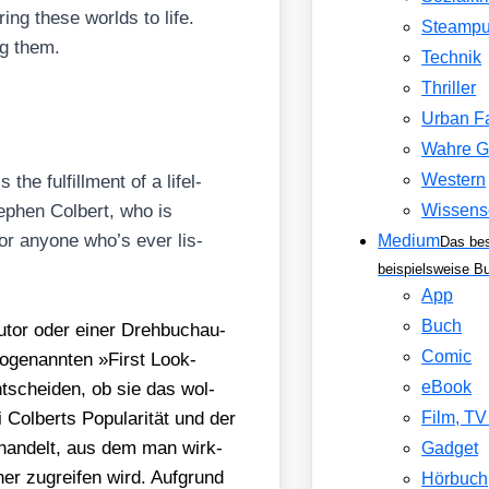
ing the­se worlds to life.
Steamp
ng them.
Technik
Thriller
Urban F
Wahre G
the ful­fill­ment of a lifel­
Western
­phen Col­bert, who is
Wissens
for anyo­ne who’s ever lis­
Medium
Das be
beispielsweise B
App
Buch
­tor oder einer Dreh­buch­au­
Comic
 soge­nann­ten »First Look-
eBook
t­schei­den, ob sie das wol­
ol­berts Popu­la­ri­tät und der
Film, T
r han­delt, aus dem man wirk­
Gadget
er zugrei­fen wird. Auf­grund
Hörbuch