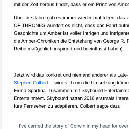
mit der Zeit her­aus fin­det, dass er ein Prinz von Ambe
Über die Jah­re gab es immer wie­der mal Ideen, das z
OF THRONES wun­dert es nicht, dass das Fahrt auf­n
Geschich­te um Amber ist vol­ler Intri­gen und Intri­gan­t
die Amber-Chro­ni­ken die Ent­ste­hung von Geor­ge R. 
Rei­he maß­geb­lich inspi­riert und beein­flusst haben).
Jetzt wird das kon­kret und nie­mand ande­rer als Late-
Ste­phen Col­bert
wird sich um die Umset­zung küm­mern
Fir­ma Spar­ti­na, zusam­men mit Sky­bound Enter­tain­
Enter­tain­ment. Sky­bound hat­ten 2016 erst­mals Inter­
fürs Fern­se­hen zu adap­tie­ren. Col­bert sag­te dazu:
I’ve car­ri­ed the sto­ry of Cor­win in my head for over