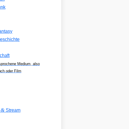
unk
antasy
eschichte
chaft
sprochene Medium, also
uch oder Film
&
V
Stream