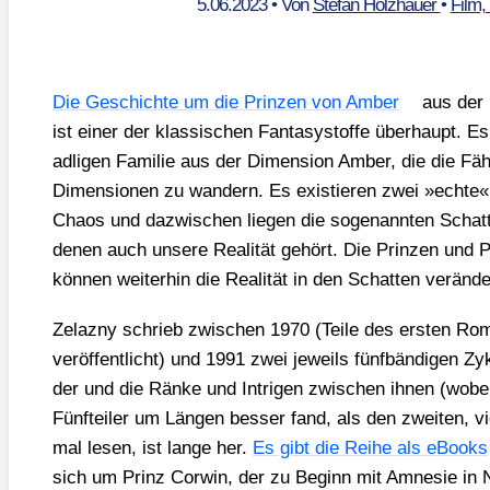
5.06.2023
• Von
Stefan Holzhauer
•
Film,
Die Geschich­te um die Prin­zen von Amber
aus der
ist einer der klas­si­schen Fan­ta­sy­stof­fe über­haupt. E
adli­gen Fami­lie aus der Dimen­si­on Amber, die die Fäh
Dimen­sio­nen zu wan­dern. Es exis­tie­ren zwei »ech­t
Cha­os und dazwi­schen lie­gen die soge­nann­ten Schat­t
denen auch unse­re Rea­li­tät gehört. Die Prin­zen und 
kön­nen wei­ter­hin die Rea­li­tät in den Schat­ten ver­än­d
Zelaz­ny schrieb zwi­schen 1970 (Tei­le des ers­ten R
ver­öf­fent­licht) und 1991 zwei jeweils fünf­bän­di­gen Zyk
der und die Rän­ke und Intri­gen zwi­schen ihnen (wobei 
Fünf­tei­ler um Län­gen bes­ser fand, als den zwei­ten, vie
mal lesen, ist lan­ge her.
Es gibt die Rei­he als eBooks
sich um Prinz Cor­win, der zu Beginn mit Amne­sie in