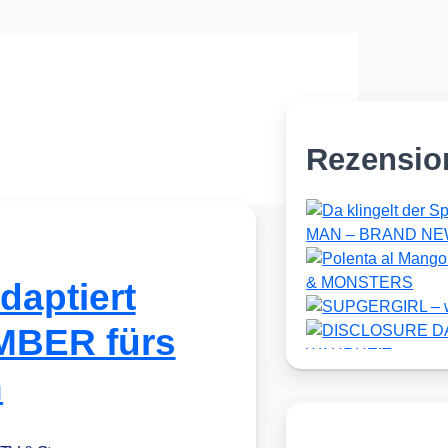
Rezensio
daptiert
BER fürs
n