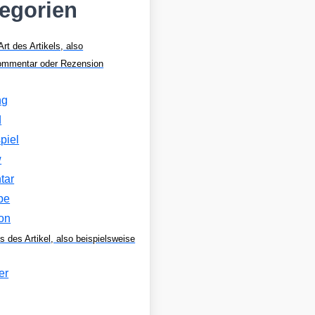
tegorien
Art des Artikels, also
Kommentar oder Rezension
ng
d
piel
w
tar
be
on
s des Artikel, also beispielsweise
er