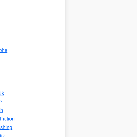
ophe
n
ik
e
ch
Fiction
ishing
tik