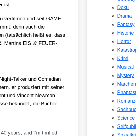
r ist.
Doku
Drama
u ver­fil­men und seit GAME
Fantasy
immt, denn auch die
Historie
en (tat­säch­lich heißt es, dass
Horror
&
R. Mar­tins EIS
FEU­ER-
Katastr
Krimi
Musical
Mystery
Night-Tal­ker und Come­di­an
Märche
, er pro­du­ziert mit sei­ner
Phantast
ment und Vin­cent New­man
Romanz
es­se bekun­det, die Bücher
Sachbu
Science 
Selfpubl
 40 years, and I’m thril­led
Sozialkri