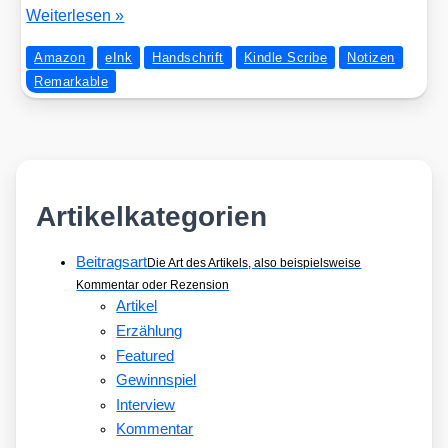
Kurz­
Wei­ter­le­sen »
be­
Amazon
eInk
Handschrift
Kindle Scribe
Notizen
spre­
Remarkable
chung:
Ama­
zon
Kind­
le
Scri­
Artikelkategorien
be
–
Beitragsart
Die Art des Artikels, also beispielsweise
serious­
Kommentar oder Rezension
ly?
Artikel
Erzählung
Featured
Gewinnspiel
Interview
Kommentar