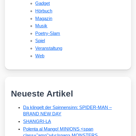
Gadget
Hörbuch
Magazin
Musik
Poetry-Slam
Spiel
Veranstaltung
Web
Neueste Artikel
Da klingelt der Spinnensinn: SPIDER-MAN –
BRAND NEW DAY
SHANGRI-LA
Polenta al Mango! MINIONS <span
class="amp">&</span> MONSTERS