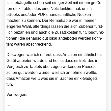
Ich lieb­äu­gel­te schon seit eini­ger Zeit mit einem grö­ße­
ren eInk-Tablet, das eine Notiz­funk­ti­on hat, um in
eBooks und/​oder PDFs hand­schrift­li­che Noti­zen
machen zu kön­nen. Der Remar­kab­le war in mei­ner
enge­ren Wahl, aller­dings las­sen die sich Zube­hör fürst­
lich bezah­len und auch die Zusatz­kos­ten für Cloud­funk­
tio­nen (die genau­so gut lokal ange­bo­ten wer­den könn­
ten) waren abschre­ckend.
Des­we­gen war ich erfreut, dass Ama­zon ein ähn­li­ches
Gerät anbie­ten wür­de und hoff­te, dass es trotz des im
Ver­gleich zu Tablets über­zo­gen wir­ken­den Prei­ses
schon gut wer­den wür­de, weil ich anneh­men woll­te,
dass Ama­zon weiß was sie in Sachen eInk-Gad­gets
tun.
Von wegen.
…