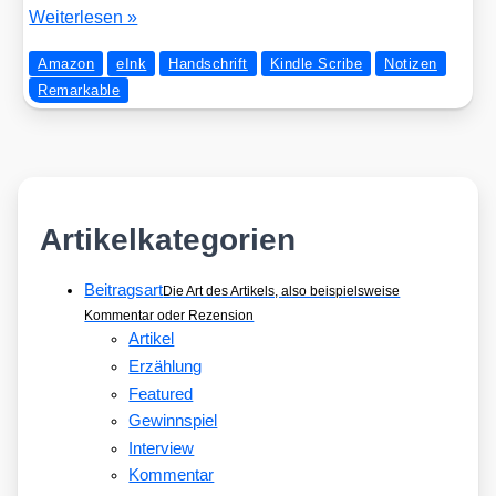
Kurz­
Wei­ter­le­sen »
be­
Amazon
eInk
Handschrift
Kindle Scribe
Notizen
spre­
Remarkable
chung:
Ama­
zon
Kind­
le
Scri­
Artikelkategorien
be
–
Beitragsart
Die Art des Artikels, also beispielsweise
serious­
Kommentar oder Rezension
ly?
Artikel
Erzählung
Featured
Gewinnspiel
Interview
Kommentar