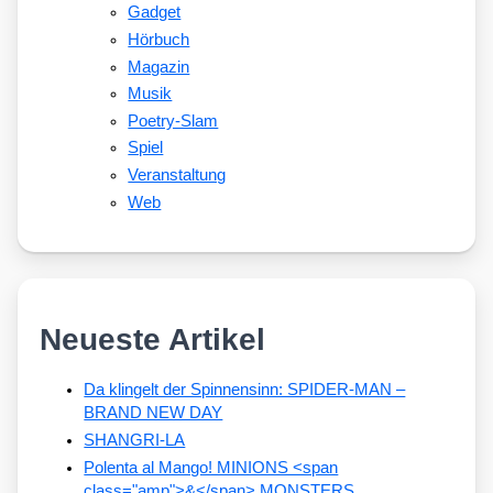
Gadget
Hörbuch
Magazin
Musik
Poetry-Slam
Spiel
Veranstaltung
Web
Neueste Artikel
Da klingelt der Spinnensinn: SPIDER-MAN –
BRAND NEW DAY
SHANGRI-LA
Polenta al Mango! MINIONS <span
class="amp">&</span> MONSTERS