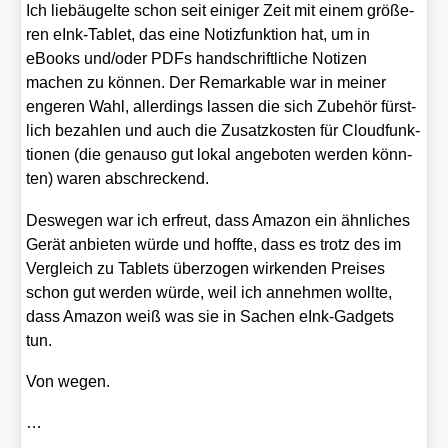
Ich lieb­äu­gel­te schon seit eini­ger Zeit mit einem grö­ße­
ren eInk-Tablet, das eine Notiz­funk­ti­on hat, um in
eBooks und/​oder PDFs hand­schrift­li­che Noti­zen
machen zu kön­nen. Der Remar­kab­le war in mei­ner
enge­ren Wahl, aller­dings las­sen die sich Zube­hör fürst­
lich bezah­len und auch die Zusatz­kos­ten für Cloud­funk­
tio­nen (die genau­so gut lokal ange­bo­ten wer­den könn­
ten) waren abschre­ckend.
Des­we­gen war ich erfreut, dass Ama­zon ein ähn­li­ches
Gerät anbie­ten wür­de und hoff­te, dass es trotz des im
Ver­gleich zu Tablets über­zo­gen wir­ken­den Prei­ses
schon gut wer­den wür­de, weil ich anneh­men woll­te,
dass Ama­zon weiß was sie in Sachen eInk-Gad­gets
tun.
Von wegen.
…