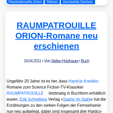
Raumpatrouille Orion
Reboot
Uncharted Territory
RAUMPATROUILLE
ORION-Romane neu
erschienen
18.04.2011
• Von
Stefan Holzhauer
•
Buch
Unge­fähr 20 Jah­re ist es her, dass
Han(n)s Knei­fels
Roma­ne zum Sci­ence Fic­tion-TV-Klas­si­ker
RAUMPATROUILLE
letzt­ma­lig in Buch­form erhält­lich
waren.
Erik Schrei­bers
Ver­lag »
Saphir im Stahl
« hat die
Erzäh­lun­gen zu den sie­ben Fol­gen der Fern­seh­se­rie
nun neu auf­ge­legt, dabei sind ins­ge­samt drei Hard­co­