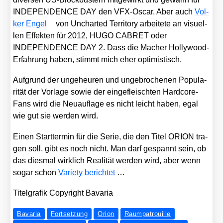
INDEPENDENCE DAY den VFX-Oscar. Aber auch
Vol­
ker Engel
von Unchar­ted Ter­ri­to­ry arbei­te­te an visu­el­
len Effek­ten für 2012, HUGO CABRET oder
INDEPENDENCE DAY 2. Dass die Macher Hol­ly­wood-
Erfah­rung haben, stimmt mich eher opti­mis­tisch.
Auf­grund der unge­heu­ren und unge­bro­che­nen Popu­la­
ri­tät der Vor­la­ge sowie der ein­ge­fleisch­ten Hard­core-
Fans wird die Neu­auf­la­ge es nicht leicht haben, egal
wie gut sie wer­den wird.
Einen Start­ter­min für die Serie, die den Titel ORION tra­
gen soll, gibt es noch nicht. Man darf gespannt sein, ob
das dies­mal wirk­lich Rea­li­tät wer­den wird, aber wenn
sogar schon
Varie­ty berich­tet
…
Titel­gra­fik Copy­right Bava­ria
Bavaria
Fortsetzung
Orion
Raumpatrouille