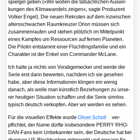
spiel­gel geben (»Wir wol­len die tat­säch­li­chen Aus­wir­
kun­gen des Kli­ma­wan­dels zei­gen«, sag­te Pro­du­zent
Vol­ker Engel). Die neu­en Rekru­ten auf dem inzwi­schen
alters­schwa­chen Raum­kreu­zer Ori­on müs­sen sich
zusam­men­rau­fen und ste­hen plötz­lich im Mit­tel­punkt
eines Kamp­fes um Res­sour­cen auf fer­nen Pla­ne­ten.
Die Pilo­tin ent­stammt einer Flücht­lings­fa­mi­lie und ein
Cha­rak­ter ist der Enkel von Com­man­der McLa­ne.
Ich hal­te ja nichts von Vor­ab­ge­me­cker und wer­de die
Serie erst dann bewer­ten, nach­dem ich sie gese­hen
habe, aber die­se Infor­ma­tio­nen klin­gen ein wenig
danach, als wol­le man künst­lich Bezie­hun­gen zu unse­
rer heu­ti­gen Situa­ti­on schaf­fen und die Serie sinn­los
typisch deutsch ver­kopf­en. Aber wir wer­den es sehen.
Für die visu­el­len Effek­te wur­de
Oli­ver Scholl
ver­
pflich­tet, der Name dürf­te ins­be­son­de­re PERRY RHO­
DAN-Fans kein Unbe­kann­ter sein, der Deut­sche hat bei
diver­sen US-Block­bus­tern mit­ge­wirkt und gewann für