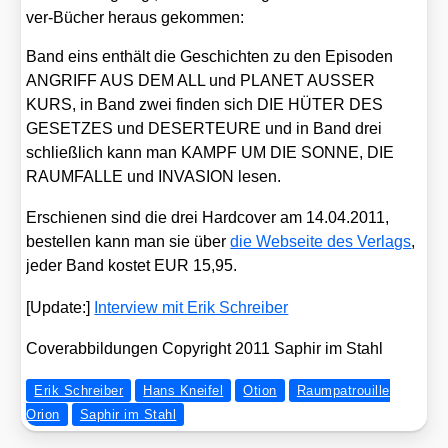
ver-Bücher her­aus gekom­men:
Band eins ent­hält die Geschich­ten zu den Epi­so­den
ANGRIFF AUS DEM ALL und PLANET AUSSER
KURS, in Band zwei fin­den sich DIE HÜTER DES
GESETZES und DESERTEURE und in Band drei
schließ­lich kann man KAMPF UM DIE SONNE, DIE
RAUMFALLE und INVASION lesen.
Erschie­nen sind die drei Hard­co­ver am 14.04.2011,
bestel­len kann man sie über
die Web­sei­te des Ver­lags
,
jeder Band kos­tet EUR 15,95.
[Update:]
Inter­view mit Erik Schrei­ber
Cover­ab­bil­dun­gen Copy­right 2011 Saphir im Stahl
Erik Schreiber
Hans Kneifel
Otion
Raumpatrouille
Orion
Saphir im Stahl