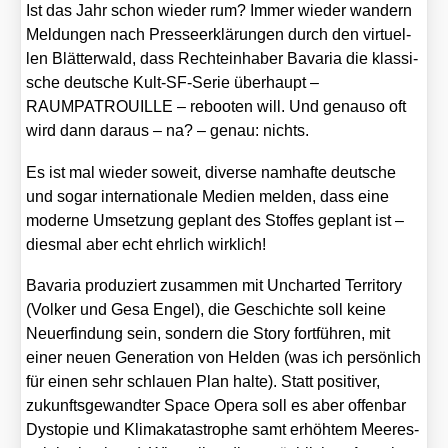
Ist das Jahr schon wie­der rum? Immer wie­der wan­dern
Mel­dun­gen nach Pres­se­er­klä­run­gen durch den vir­tu­el­
len Blät­ter­wald, dass Rech­te­inha­ber Bava­ria die klas­si­
sche deut­sche Kult-SF-Serie über­haupt –
RAUMPATROUILLE – reboo­ten will. Und genau­so oft
wird dann dar­aus – na? – genau: nichts.
Es ist mal wie­der soweit, diver­se nam­haf­te deut­sche
und sogar inter­na­tio­na­le Medi­en mel­den, dass eine
moder­ne Umset­zung geplant des Stof­fes geplant ist –
dies­mal aber echt ehr­lich wirk­lich!
Bava­ria pro­du­ziert zusam­men mit Unchar­ted Ter­ri­to­ry
(Vol­ker und Gesa Engel), die Geschich­te soll kei­ne
Neu­erfin­dung sein, son­dern die Sto­ry fort­füh­ren, mit
einer neu­en Gene­ra­ti­on von Hel­den (was ich per­sön­lich
für einen sehr schlau­en Plan hal­te). Statt posi­ti­ver,
zukunfts­ge­wand­ter Space Ope­ra soll es aber offen­bar
Dys­to­pie und Kli­ma­ka­ta­stro­phe samt erhöh­tem Mee­res­