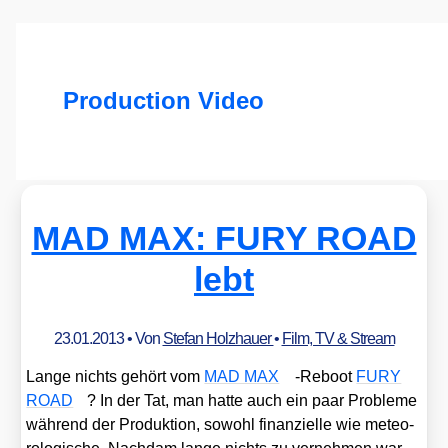
Production Video
MAD MAX: FURY ROAD
lebt
23.01.2013
• Von
Stefan Holzhauer
•
Film, TV & Stream
Lan­ge nichts gehört vom
MAD MAX
-Reboot
FURY
ROAD
? In der Tat, man hat­te auch ein paar Pro­ble­me
wäh­rend der Pro­duk­ti­on, sowohl finan­zi­el­le wie meteo­