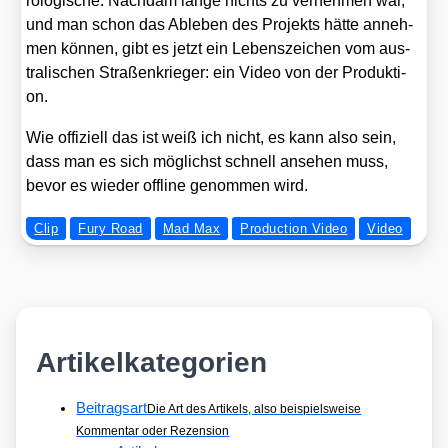
ro­lo­gi­sche. Nach­dam lan­ge nichts zu ver­neh­men war,
und man schon das Able­ben des Pro­jekts hät­te anneh­
men kön­nen, gibt es jetzt ein Lebens­zei­chen vom aus­
tra­li­schen Stra­ßen­krie­ger: ein Video von der Pro­duk­ti­
on.
Wie offi­zi­ell das ist weiß ich nicht, es kann also sein,
dass man es sich mög­lichst schnell anse­hen muss,
bevor es wie­der off­line genom­men wird.
Clip
Fury Road
Mad Max
Production Video
Video
Artikelkategorien
Beitragsart
Die Art des Artikels, also beispielsweise
Kommentar oder Rezension