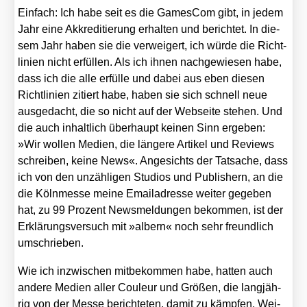
Ein­fach: Ich habe seit es die Games­Com gibt, in jedem
Jahr eine Akkre­di­tie­rung erhal­ten und berich­tet. In die­
sem Jahr haben sie die ver­wei­gert, ich wür­de die Richt­
li­ni­en nicht erfül­len. Als ich ihnen nach­ge­wie­sen habe,
dass ich die alle erfül­le und dabei aus eben die­sen
Richt­li­ni­en zitiert habe, haben sie sich schnell neue
aus­ge­dacht, die so nicht auf der Web­sei­te ste­hen. Und
die auch inhalt­lich über­haupt kei­nen Sinn erge­ben:
»Wir wol­len Medi­en, die län­ge­re Arti­kel und Reviews
schrei­ben, kei­ne News«. Ange­sichts der Tat­sa­che, dass
ich von den unzäh­li­gen Stu­di­os und Publishern, an die
die Köln­mes­se mei­ne Email­adres­se wei­ter gege­ben
hat, zu 99 Pro­zent News­mel­dun­gen bekom­men, ist der
Erklä­rungs­ver­such mit »albern« noch sehr freund­lich
umschrie­ben.
Wie ich inzwi­schen mit­be­kom­men habe, hat­ten auch
ande­re Medi­en aller Cou­leur und Grö­ßen, die lang­jäh­
rig von der Mes­se berich­te­ten, damit zu kämp­fen. Wei­