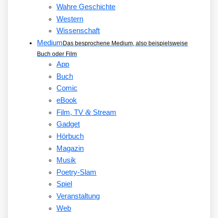
Wahre Geschichte
Western
Wissenschaft
Medium
Das besprochene Medium, also beispielsweise
Buch oder Film
App
Buch
Comic
eBook
&
Film, TV
Stream
Gadget
Hörbuch
Magazin
Musik
Poetry-Slam
Spiel
Veranstaltung
Web