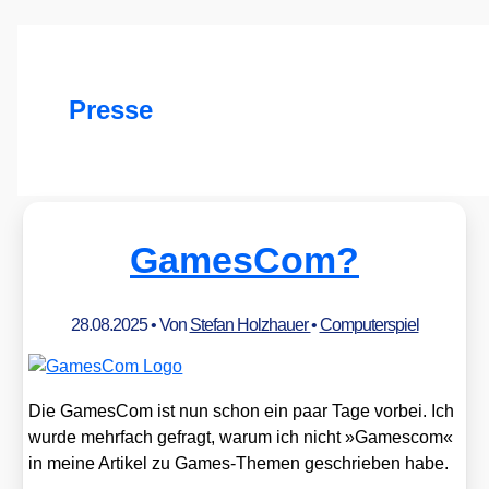
Presse
GamesCom?
28.08.2025
• Von
Stefan Holzhauer
•
Computerspiel
Die Games­Com ist nun schon ein paar Tage vor­bei. Ich
wur­de mehr­fach gefragt, war­um ich nicht »Games­com«
in mei­ne Arti­kel zu Games-The­men geschrie­ben habe.