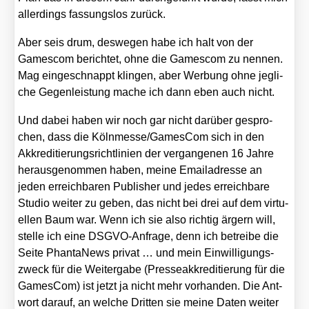
aller­dings fas­sungs­los zurück.
Aber seis drum, des­we­gen habe ich halt von der
Games­com berich­tet, ohne die Games­com zu nen­nen.
Mag ein­ge­schnappt klin­gen, aber Wer­bung ohne jeg­li­
che Gegen­leis­tung mache ich dann eben auch nicht.
Und dabei haben wir noch gar nicht dar­über gespro­
chen, dass die Kölnmesse/​GamesCom sich in den
Akkre­di­tie­rungs­richt­li­ni­en der ver­gan­ge­nen 16 Jah­re
her­aus­ge­nom­men haben, mei­ne Email­adres­se an
jeden erreich­ba­ren Publisher und jedes erreich­ba­re
Stu­dio wei­ter zu geben, das nicht bei drei auf dem vir­tu­
el­len Baum war. Wenn ich sie also rich­tig ärgern will,
stel­le ich eine DSGVO-Anfra­ge, denn ich betrei­be die
Sei­te Phan­ta­News pri­vat … und mein Ein­wil­li­gungs­
zweck für die Wei­ter­ga­be (Pres­se­ak­kre­di­tie­rung für die
Games­Com) ist jetzt ja nicht mehr vor­han­den. Die Ant­
wort dar­auf, an wel­che Drit­ten sie mei­ne Daten wei­ter