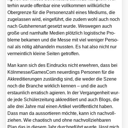
ter­hin wur­de offen­bar eine voll­kom­men will­kür­li­che
Ober­gren­ze für die Per­so­nen­zahl eines Medi­ums, die
zuge­las­sen wird, ein­ge­führt, die zudem wohl auch noch
nach Guts­her­ren­art gesetzt wur­de. Wes­we­gen auch
gro­ße und nam­haf­te Medi­en plötz­lich logis­ti­sche Pro­
ble­me beka­men und die Mes­se mit viel weni­ger Per­so­
nal als nötig abhan­deln muss­ten. Es hat also nicht nur
ver­meint­lich klei­ne Sei­ten getrof­fen.
Man kann sich des Ein­drucks nicht erweh­ren, dass bei
Kölnmesse/​GamesCom neu­er­dings Per­so­nen für die
Akkre­di­tie­run­gen zustän­dig sind, die weder die Sze­ne
noch die Bran­che wirk­lich ken­nen – und die auch
erstaun­lich erra­tisch agie­ren. In der Ver­gan­gen­heit wur­
de jede Schü­ler­zei­tung akkre­di­tiert und auch Blogs, die
alle drei Jah­re mal einen Arti­kel ver­öf­fent­licht haben.
Dass man da aus­sor­tie­ren möch­te, kann ich nach­voll­
zie­hen. Wie chao­tisch und ohne nach­voll­zieh­ba­ren
Plan das in die­sem Jahr durch­ge­führt wur­de, lässt mich