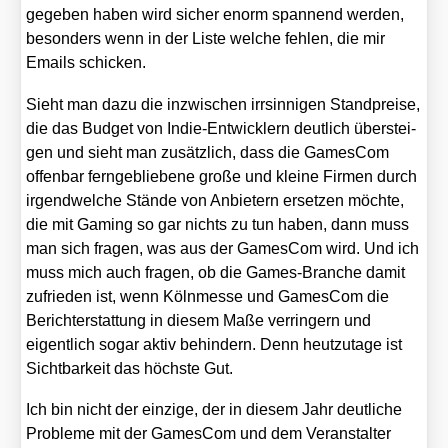
gege­ben haben wird sicher enorm span­nend wer­den,
beson­ders wenn in der Lis­te wel­che feh­len, die mir
Emails schi­cken.
Sieht man dazu die inzwi­schen irr­sin­ni­gen Stand­prei­se,
die das Bud­get von Indie-Ent­wick­lern deut­lich über­stei­
gen und sieht man zusätz­lich, dass die Games­Com
offen­bar fern­ge­blie­be­ne gro­ße und klei­ne Fir­men durch
irgend­wel­che Stän­de von Anbie­tern erset­zen möch­te,
die mit Gam­ing so gar nichts zu tun haben, dann muss
man sich fra­gen, was aus der Games­Com wird. Und ich
muss mich auch fra­gen, ob die Games-Bran­che damit
zufrie­den ist, wenn Köln­mes­se und Games­Com die
Bericht­erstat­tung in die­sem Maße ver­rin­gern und
eigent­lich sogar aktiv behin­dern. Denn heut­zu­ta­ge ist
Sicht­bar­keit das höchs­te Gut.
Ich bin nicht der ein­zi­ge, der in die­sem Jahr deut­li­che
Pro­ble­me mit der Games­Com und dem Ver­an­stal­ter