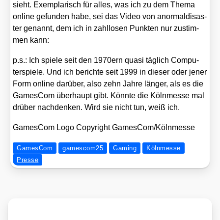
sieht. Exem­pla­risch für alles, was ich zu dem The­ma
online gefun­den habe, sei das Video von anor­mal­dis­as­
ter genannt, dem ich in zahl­lo­sen Punk­ten nur zustim­
men kann:
p.s.: Ich spie­le seit den 1970ern qua­si täg­lich Com­pu­
ter­spie­le. Und ich berich­te seit 1999 in die­ser oder jener
Form online dar­über, also zehn Jah­re län­ger, als es die
Games­Com über­haupt gibt. Könn­te die Köln­mes­se mal
drü­ber nach­den­ken. Wird sie nicht tun, weiß ich.
Games­Com Logo Copy­right GamesCom/​Kölnmesse
GamesCom
gamescom25
Gaming
Kölnmesse
Presse