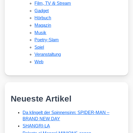
&
Film, TV
Stream
Gadget
Hörbuch
Magazin
Musik
Poetry-Slam
Spiel
Veranstaltung
Web
Neueste Artikel
Da klingelt der Spinnensinn: SPIDER-MAN –
BRAND NEW DAY
SHANGRI-LA