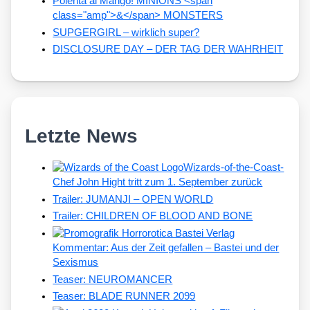
Polenta al Mango! MINIONS <span
class="amp">&</span> MONSTERS
SUPGERGIRL – wirklich super?
DISCLOSURE DAY – DER TAG DER WAHRHEIT
Letzte News
Wizards-of-the-Coast-
Chef John Hight tritt zum 1. September zurück
Trailer: JUMANJI – OPEN WORLD
Trailer: CHILDREN OF BLOOD AND BONE
Kommentar: Aus der Zeit gefallen – Bastei und der
Sexismus
Teaser: NEUROMANCER
Teaser: BLADE RUNNER 2099