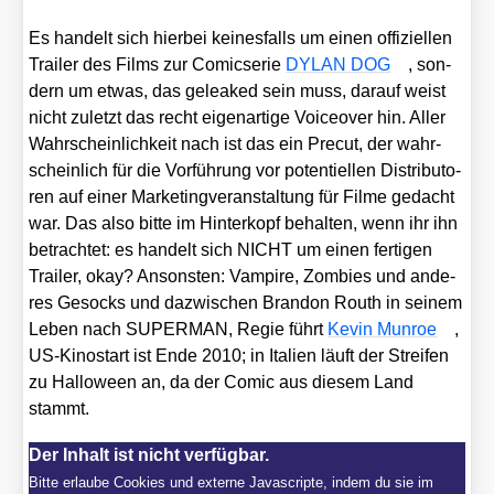
Es han­delt sich hier­bei kei­nes­falls um einen offi­zi­el­len
Trai­ler des Films zur Comic­se­rie
DYLAN DOG
, son­
dern um etwas, das gelea­k­ed sein muss, dar­auf weist
nicht zuletzt das recht eigen­ar­ti­ge Voice­over hin. Aller
Wahr­schein­lich­keit nach ist das ein Pre­cut, der wahr­
schein­lich für die Vor­füh­rung vor poten­ti­el­len Dis­tri­bu­to­
ren auf einer Mar­ke­ting­ver­an­stal­tung für Fil­me gedacht
war. Das also bit­te im Hin­ter­kopf behal­ten, wenn ihr ihn
betrach­tet: es han­delt sich NICHT um einen fer­ti­gen
Trai­ler, okay? Ansons­ten: Vam­pi­re, Zom­bies und ande­
res Gesocks und dazwi­schen Bran­don Routh in sei­nem
Leben nach SUPERMAN, Regie führt
Kevin Mun­roe
,
US-Kino­start ist Ende 2010; in Ita­li­en läuft der Strei­fen
zu Hal­lo­ween an, da der Comic aus die­sem Land
stammt.
Der Inhalt ist nicht verfügbar.
Bitte erlaube Cookies und externe Javascripte, indem du sie im