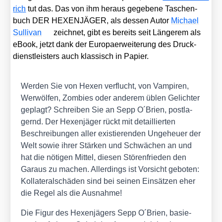
rich
tut das. Das von ihm her­aus gege­be­ne Taschen­
buch DER HEXENJÄGER, als des­sen Autor
Micha­el
Sul­li­van
zeich­net, gibt es bereits seit Län­ge­rem als
eBook, jetzt dank der Euro­paer­wei­te­rung des Druck­
dienst­leis­ters auch klas­sisch in Papier.
Wer­den Sie von Hexen ver­flucht, von Vam­pi­ren,
Wer­wöl­fen, Zom­bies oder ande­rem üblen Gelich­ter
geplagt? Schrei­ben Sie an Sepp O´Brien, post­la­
gernd. Der Hexen­jä­ger rückt mit detail­lier­ten
Beschrei­bun­gen aller exis­tie­ren­den Unge­heu­er der
Welt sowie ihrer Stär­ken und Schwä­chen an und
hat die nöti­gen Mit­tel, die­sen Stö­ren­frie­den den
Gar­aus zu machen. Aller­dings ist Vor­sicht gebo­ten:
Kol­la­te­ral­schä­den sind bei sei­nen Ein­sät­zen eher
die Regel als die Aus­nah­me!
Die Figur des Hexen­jä­gers Sepp O´Brien, basie­