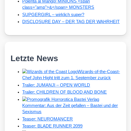
Polenta al Mango! MINIONS <span
class="amp">&</span> MONSTERS
SUPGERGIRL – wirklich super?
DISCLOSURE DAY – DER TAG DER WAHRHEIT
Letzte News
Wizards-of-the-Coast-
Chef John Hight tritt zum 1. September zurück
Trailer: JUMANJI – OPEN WORLD
Trailer: CHILDREN OF BLOOD AND BONE
Kommentar: Aus der Zeit gefallen – Bastei und der
Sexismus
Teaser: NEUROMANCER
Teaser: BLADE RUNNER 2099