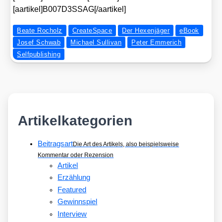
[aartikel]B007D3SSAG[/aartikel]
Beate Rocholz
CreateSpace
Der Hexenjäger
eBook
Josef Schwab
Michael Sullivan
Peter Emmerich
Selfpublishing
Artikelkategorien
Beitragsart
Die Art des Artikels, also beispielsweise
Kommentar oder Rezension
Artikel
Erzählung
Featured
Gewinnspiel
Interview