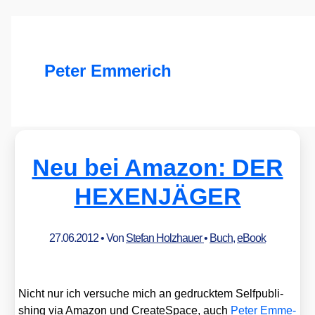
Peter Emmerich
Neu bei Amazon: DER
HEXENJÄGER
27.06.2012
• Von
Stefan Holzhauer
•
Buch
,
eBook
Nicht nur ich ver­su­che mich an gedruck­tem Self­pu­bli­
shing via Ama­zon und Crea­teSpace, auch
Peter Emme­