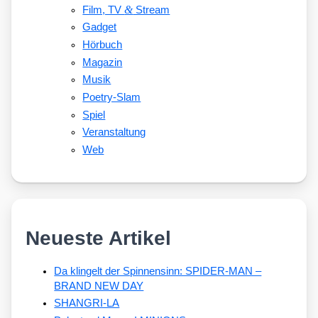
&
Film, TV
Stream
Gadget
Hörbuch
Magazin
Musik
Poetry-Slam
Spiel
Veranstaltung
Web
Neueste Artikel
Da klingelt der Spinnensinn: SPIDER-MAN –
BRAND NEW DAY
SHANGRI-LA