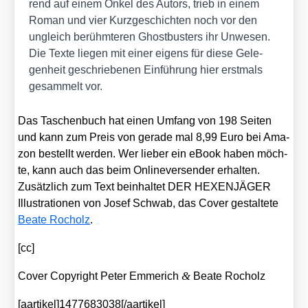
rend auf einem Onkel des Autors, trieb in einem
Roman und vier Kurz­ge­schich­ten noch vor den
ungleich berühm­te­ren Ghost­bus­ters ihr Unwe­sen.
Die Tex­te lie­gen mit einer eigens für die­se Gele­
gen­heit geschrie­be­nen Ein­füh­rung hier erst­mals
gesam­melt vor.
Das Taschen­buch hat einen Umfang von 198 Sei­ten
und kann zum Preis von gera­de mal 8,99 Euro bei Ama­
zon bestellt wer­den. Wer lie­ber ein eBook haben möch­
te, kann auch das beim Onlin­ever­sen­der erhal­ten.
Zusätz­lich zum Text beinhal­tet DER HEXENJÄGER
Illus­tra­tio­nen von Josef Schwab, das Cover gestal­te­te
Bea­te Roc­holz
.
[cc]
&
Cover Copy­right Peter Emme­rich
Bea­te Roc­holz
[aartikel]1477683038[/aartikel]