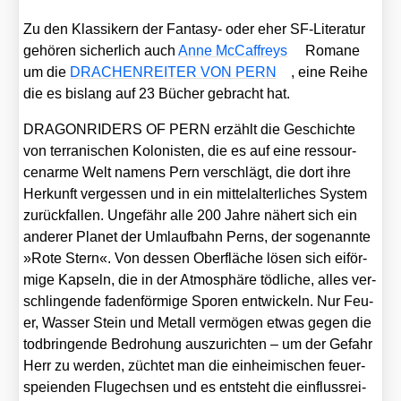
Zu den Klas­si­kern der Fan­ta­sy- oder eher SF-Lite­ra­tur
gehö­ren sicher­lich auch
Anne McCaf­freys
Roma­ne
um die
DRACHENREITER VON PERN
, eine Rei­he
die es bis­lang auf 23 Bücher gebracht hat.
DRAGONRIDERS OF PERN erzählt die Geschich­te
von ter­ra­ni­schen Kolo­nis­ten, die es auf eine res­sour­
cen­ar­me Welt namens Pern ver­schlägt, die dort ihre
Her­kunft ver­ges­sen und in ein mit­tel­al­ter­li­ches Sys­tem
zurück­fal­len. Unge­fähr alle 200 Jah­re nähert sich ein
ande­rer Pla­net der Umlauf­bahn Perns, der soge­nann­te
»Rote Stern«. Von des­sen Ober­flä­che lösen sich eiför­
mi­ge Kap­seln, die in der Atmo­sphä­re töd­li­che, alles ver­
schlin­gen­de faden­för­mi­ge Spo­ren ent­wi­ckeln. Nur Feu­
er, Was­ser Stein und Metall ver­mö­gen etwas gegen die
tod­brin­gen­de Bedro­hung aus­zu­rich­ten – um der Gefahr
Herr zu wer­den, züch­tet man die ein­hei­mi­schen feu­er­
spei­en­den Flug­ech­sen und es ent­steht die ein­fluss­rei­