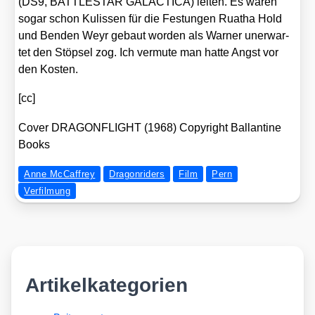
(DS9, BATTLESTAR GALACTICA) lei­ten. Es waren
sogar schon Kulis­sen für die Fes­tun­gen Rua­tha Hold
und Ben­den Weyr gebaut wor­den als War­ner uner­war­
tet den Stöp­sel zog. Ich ver­mu­te man hat­te Angst vor
den Kos­ten.
[cc]
Cover DRAGONFLIGHT (1968) Copy­right Ballan­ti­ne
Books
Anne McCaffrey
Dragonriders
Film
Pern
Verfilmung
Artikelkategorien