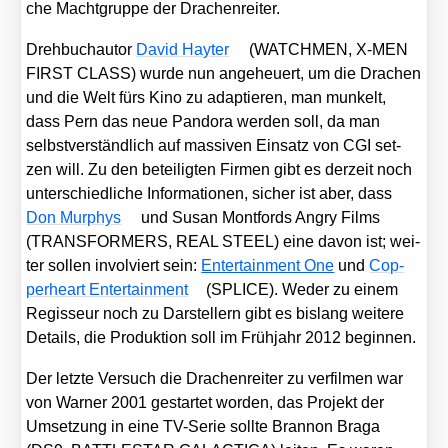
che Macht­grup­pe der Dra­chen­rei­ter.
Dreh­buch­au­tor
David Hay­ter
(WATCHMEN, X‑MEN
FIRST CLASS) wur­de nun ange­heu­ert, um die Dra­chen
und die Welt fürs Kino zu adap­tie­ren, man mun­kelt,
dass Pern das neue Pan­do­ra wer­den soll, da man
selbst­ver­ständ­lich auf mas­si­ven Ein­satz von CGI set­
zen will. Zu den betei­lig­ten Fir­men gibt es der­zeit noch
unter­schied­li­che Infor­ma­tio­nen, sicher ist aber, dass
Don Mur­phys
und Sus­an Mont­fords Angry Films
(TRANSFORMERS, REAL STEEL) eine davon ist; wei­
ter sol­len invol­viert sein:
Enter­tain­ment One
und
Cop­
per­he­art Enter­tain­ment
(SPLICE). Weder zu einem
Regis­seur noch zu Dar­stel­lern gibt es bis­lang wei­te­re
Details, die Pro­duk­ti­on soll im Früh­jahr 2012 begin­nen.
Der letz­te Ver­such die Dra­chen­rei­ter zu ver­fil­men war
von War­ner 2001 gestar­tet wor­den, das Pro­jekt der
Umset­zung in eine TV-Serie soll­te Bran­non Bra­ga