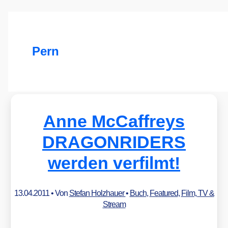
Pern
Anne McCaffreys
DRAGONRIDERS
werden verfilmt!
13.04.2011
• Von
Stefan Holzhauer
•
Buch
,
Featured
,
Film, TV &
Stream