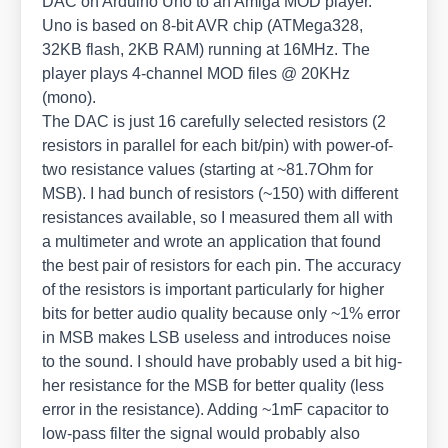
DAC on Ardui­no Uno to an Ami­ga MOD play­er.
Uno is based on 8‑bit AVR chip (ATMega328,
32KB flash, 2KB RAM) run­ning at 16MHz. The
play­er plays 4‑channel MOD files @ 20KHz
(mono).
The DAC is just 16 careful­ly sel­ec­ted resis­tors (2
resis­tors in par­al­lel for each bit/​pin) with power-of-
two resis­tance values (start­ing at ~81.7Ohm for
MSB). I had bunch of resis­tors (~150) with dif­fe­rent
resis­tances available, so I mea­su­red them all with
a mul­ti­me­ter and wro­te an appli­ca­ti­on that found
the best pair of resis­tors for each pin. The accu­ra­cy
of the resis­tors is important par­ti­cu­lar­ly for hig­her
bits for bet­ter audio qua­li­ty becau­se only ~1% error
in MSB makes LSB use­l­ess and intro­du­ces noi­se
to the sound. I should have pro­ba­b­ly used a bit hig­
her resis­tance for the MSB for bet­ter qua­li­ty (less
error in the resis­tance). Adding ~1mF capa­ci­tor to
low-pass fil­ter the signal would pro­ba­b­ly also