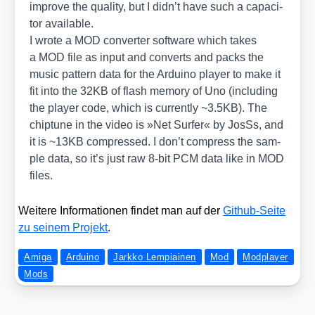
impro­ve the qua­li­ty, but I did­n’t have such a capa­ci­
tor available.
I wro­te a MOD con­ver­ter soft­ware which takes
a MOD file as input and con­verts and packs the
music pat­tern data for the Ardui­no play­er to make it
fit into the 32KB of flash memo­ry of Uno (inclu­ding
the play­er code, which is curr­ent­ly ~3.5KB). The
chip­tu­ne in the video is »Net Sur­fer« by JosSs, and
it is ~13KB com­pres­sed. I don’t com­press the sam­
ple data, so it’s just raw 8‑bit PCM data like in MOD
files.
Wei­te­re Infor­ma­tio­nen fin­det man auf der
Git­hub-Sei­te
zu sei­nem Pro­jekt
.
Amiga
Arduino
Jarkko Lempiainen
Mod
Modplayer
Mods