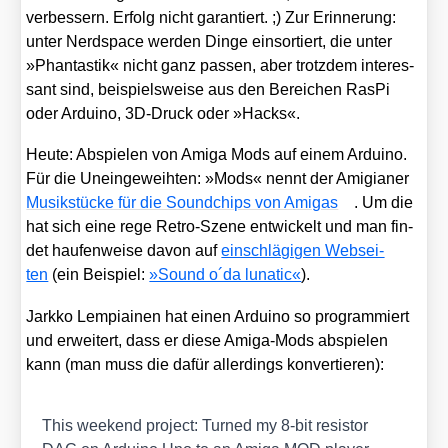
ver­bes­sern. Erfolg nicht garan­tiert. ;) Zur Erin­ne­rung:
unter Nerd­space wer­den Din­ge ein­sor­tiert, die unter
»Phan­tas­tik« nicht ganz pas­sen, aber trotz­dem inter­es­
sant sind, bei­spiels­wei­se aus den Berei­chen RasPi
oder Ardui­no, 3D-Druck oder »Hacks«.
Heu­te: Abspie­len von Ami­ga Mods auf einem Ardui­no.
Für die Unein­ge­weih­ten: »Mods« nennt der Ami­gia­ner
Musik­stü­cke für die Sound­chips von Ami­gas
. Um die
hat sich eine rege Retro-Sze­ne ent­wi­ckelt und man fin­
det hau­fen­wei­se davon auf
ein­schlä­gi­gen Web­sei­
ten
(ein Bei­spiel:
»Sound o´da luna­tic«
).
Jark­ko Lem­pia­i­nen hat einen Ardui­no so pro­gram­miert
und erwei­tert, dass er die­se Ami­ga-Mods abspie­len
kann (man muss die dafür aller­dings kon­ver­tie­ren):
This weekend pro­ject: Tur­ned my 8‑bit resis­tor