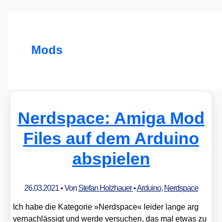
Mods
Nerdspace: Amiga Mod
Files auf dem Arduino
abspielen
26.03.2021
• Von
Stefan Holzhauer
•
Arduino
,
Nerdspace
Ich habe die Kate­go­rie »Nerd­space« lei­der lan­ge arg
ver­nach­läs­sigt und wer­de ver­su­chen, das mal etwas zu