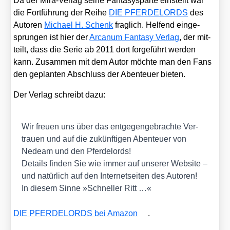
Da der Mira-Ver­lag sei­ne Fan­ta­sys­par­te ein­stellt war
die Fort­füh­rung der Rei­he
DIE PFERDELORDS
des
Autoren
Micha­el H. Schenk
frag­lich. Hel­fend ein­ge­
sprun­gen ist hier der
Arca­num Fan­ta­sy Ver­lag
, der mit­
teilt, dass die Serie ab 2011 dort for­ge­führt wer­den
kann. Zusam­men mit dem Autor möch­te man den Fans
den geplan­ten Abschluss der Aben­teu­er bie­ten.
Der Ver­lag schreibt dazu:
Wir freu­en uns über das ent­ge­gen­ge­brach­te Ver­
trau­en und auf die zukünf­ti­gen Aben­teu­er von
Nedeam und den Pfer­de­lords!
Details fin­den Sie wie immer auf unse­rer Web­site –
und natür­lich auf den Inter­net­sei­ten des Autoren!
In die­sem Sin­ne »Schnel­ler Ritt …«
DIE PFERDELORDS bei Ama­zon
.