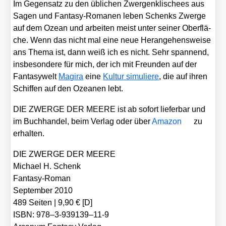
Im Gegen­satz zu den übli­chen Zwer­gen­kli­schees aus
Sagen und Fan­ta­sy-Roma­nen leben Schenks Zwer­ge
auf dem Oze­an und arbei­ten meist unter sei­ner Ober­flä­
che. Wenn das nicht mal eine neue Her­an­ge­hens­wei­se
ans The­ma ist, dann weiß ich es nicht. Sehr span­nend,
ins­be­son­de­re für mich, der ich mit Freun­den auf der
Fan­ta­sy­welt
Magi­ra
eine
Kul­tur simu­lie­re
, die auf ihren
Schif­fen auf den Ozea­nen lebt.
DIE ZWERGE DER MEERE ist ab sofort lie­fer­bar und
im Buch­han­del, beim Ver­lag oder über
Ama­zon
zu
erhal­ten.
DIE ZWERGE DER MEERE
Micha­el H. Schenk
Fan­ta­sy-Roman
Sep­tem­ber 2010
489 Sei­ten | 9,90 € [D]
ISBN: 978–3‑939139–11‑9