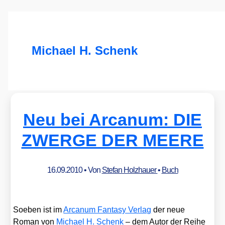
Michael H. Schenk
Neu bei Arcanum: DIE
ZWERGE DER MEERE
16.09.2010
• Von
Stefan Holzhauer
•
Buch
Soeben ist im
Arca­num Fan­ta­sy Ver­lag
der neue
Roman von
Micha­el H. Schenk
– dem Autor der Rei­he