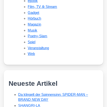
eBook
&
Film, TV
Stream
Gadget
Hörbuch
Magazin
Musik
Poetry-Slam
Spiel
Veranstaltung
Web
Neueste Artikel
Da klingelt der Spinnensinn: SPIDER-MAN –
BRAND NEW DAY
SHANGRI-LA