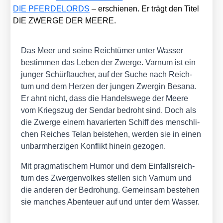
DIE PFERDELORDS
– erschie­nen. Er trägt den Titel
DIE ZWERGE DER MEERE.
Das Meer und sei­ne Reich­tü­mer unter Was­ser
bestim­men das Leben der Zwer­ge. Var­num ist ein
jun­ger Schürf­tau­cher, auf der Suche nach Reich­
tum und dem Her­zen der jun­gen Zwer­gin Besa­na.
Er ahnt nicht, dass die Han­dels­we­ge der Mee­re
vom Kriegs­zug der Sen­dar bedroht sind. Doch als
die Zwer­ge einem hava­rier­ten Schiff des mensch­li­
chen Rei­ches Telan bei­ste­hen, wer­den sie in einen
unbarm­her­zi­gen Kon­flikt hin­ein gezo­gen.
Mit prag­ma­ti­schem Humor und dem Ein­falls­reich­
tum des Zwer­gen­vol­kes stel­len sich Var­num und
die ande­ren der Bedro­hung. Gemein­sam bestehen
sie man­ches Aben­teu­er auf und unter dem Was­ser.