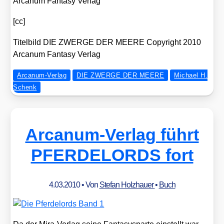
Arca­num Fan­ta­sy Ver­lag
[cc]
Titel­bild DIE ZWERGE DER MEERE Copy­right 2010
Arca­num Fan­ta­sy Ver­lag
Arcanum-Verlag
DIE ZWERGE DER MEERE
Michael H.
Schenk
Arcanum-Verlag führt
PFERDELORDS fort
4.03.2010
• Von
Stefan Holzhauer
•
Buch