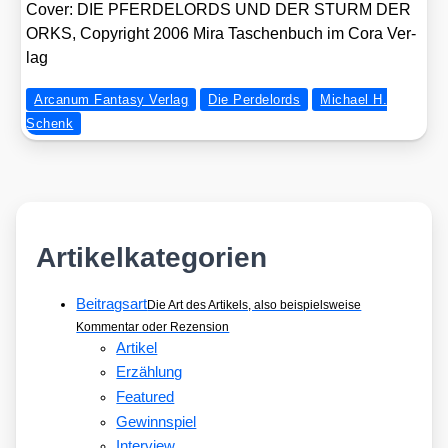
Cover: DIE PFERDELORDS UND DER STURM DER
ORKS, Copy­right 2006 Mira Taschen­buch im Cora Ver­
lag
Arcanum Fantasy Verlag
Die Perdelords
Michael H.
Schenk
Artikelkategorien
Beitragsart
Die Art des Artikels, also beispielsweise
Kommentar oder Rezension
Artikel
Erzählung
Featured
Gewinnspiel
Interview