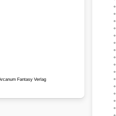
a­num Fan­ta­sy Ver­lag