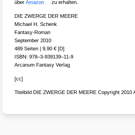
über
Ama­zon
zu erhal­ten.
DIE ZWERGE DER MEERE
Micha­el H. Schenk
Fan­ta­sy-Roman
Sep­tem­ber 2010
489 Sei­ten | 9,90 € [D]
ISBN: 978–3‑939139–11‑9
Arca­num Fan­ta­sy Ver­lag
[cc]
Titel­bild DIE ZWERGE DER MEERE Copy­right 2010 Arc