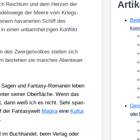
Arti
nach Reich­tum und dem Her­zen der
n­dels­we­ge der Mee­re vom Kriegs­
Beit
inem hava­rier­ten Schiff des
Komm
in einen unbarm­her­zi­gen Kon­flikt
m des Zwer­gen­vol­kes stel­len sich
m bestehen sie man­ches Aben­teu­er
s Sagen und Fan­ta­sy-Roma­nen leben
ter sei­ner Ober­flä­che. Wenn das
st, dann weiß ich es nicht. Sehr span­
Gen
f der Fan­ta­sy­welt
Magi­ra
eine
Kul­tur
oder 
.
m Buch­han­del, beim Ver­lag oder