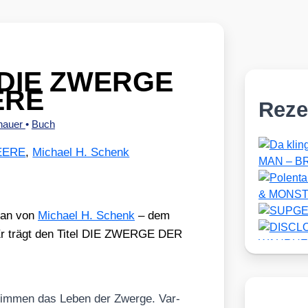
: DIE ZWERGE
ERE
Reze
zhauer
•
Buch
EERE
,
Michael H. Schenk
an von
Micha­el H. Schenk
– dem
Er trägt den Titel DIE ZWERGE DER
tim­men das Leben der Zwer­ge. Var­