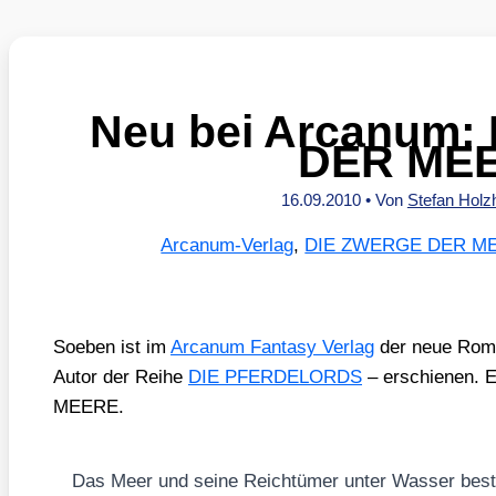
Neu bei Arcanum
DER ME
16.09.2010
• Von
Stefan Hol
Arcanum-Verlag
,
DIE ZWERGE DER M
Soeben ist im
Arca­num Fan­ta­sy Ver­lag
der neue Rom
Autor der Rei­he
DIE PFERDELORDS
– erschie­nen. 
MEERE.
Das Meer und sei­ne Reich­tü­mer unter Was­ser bes