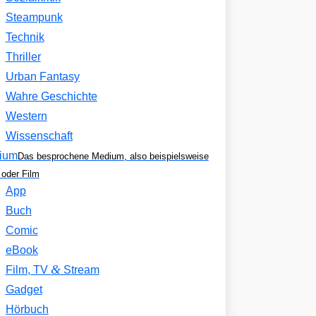
Steampunk
Technik
Thriller
Urban Fantasy
Wahre Geschichte
Western
Wissenschaft
ium
Das besprochene Medium, also beispielsweise
oder Film
App
Buch
Comic
eBook
&
Film, TV
Stream
Gadget
Hörbuch