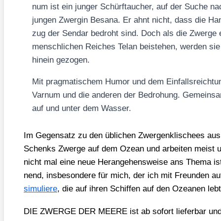
num ist ein jun­ger Schürf­tau­cher, auf der Suche 
jun­gen Zwer­gin Besa­na. Er ahnt nicht, dass die Ha
zug der Sen­dar bedroht sind. Doch als die Zwer­ge e
mensch­li­chen Rei­ches Telan bei­ste­hen, wer­den sie 
hin­ein gezo­gen.
Mit prag­ma­ti­schem Humor und dem Ein­falls­reich­tu
Var­num und die ande­ren der Bedro­hung. Gemein­sa
auf und unter dem Was­ser.
Im Gegen­satz zu den übli­chen Zwer­gen­kli­schees au
Schenks Zwer­ge auf dem Oze­an und arbei­ten meist un
nicht mal eine neue Her­an­ge­hens­wei­se ans The­ma i
nend, ins­be­son­de­re für mich, der ich mit Freun­den au
simu­lie­re
, die auf ihren Schif­fen auf den Ozea­nen lebt
DIE ZWERGE DER MEERE ist ab sofort lie­fer­bar und i