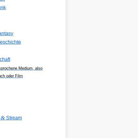
unk
antasy
eschichte
chaft
sprochene Medium, also
uch oder Film
&
V
Stream