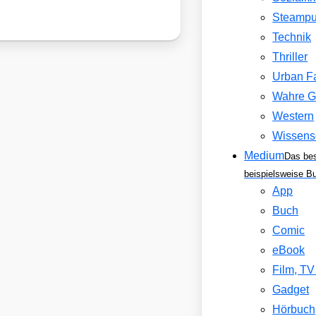
Steamp
Technik
Thriller
Urban F
Wahre G
Western
Wissens
Medium
Das be
beispielsweise B
App
Buch
Comic
eBook
Film, T
Gadget
Hörbuch