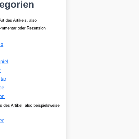
tegorien
Art des Artikels, also
Kommentar oder Rezension
ng
d
piel
w
tar
be
on
s des Artikel, also beispielsweise
er