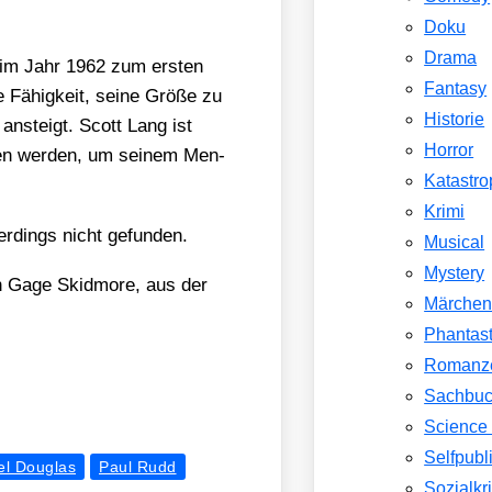
Doku
Drama
r im Jahr 1962 zum ers­ten
Fantasy
 Fähig­keit, sei­ne Grö­ße zu
Historie
al ansteigt. Scott Lang ist
Horror
den wer­den, um sei­nem Men­
Katastr
Krimi
ler­dings nicht gefun­den.
Musical
Mystery
Gage Skid­mo­re, aus der
Märche
Phantast
Romanz
Sachbu
Science 
Selfpubl
el Douglas
Paul Rudd
Sozialkri