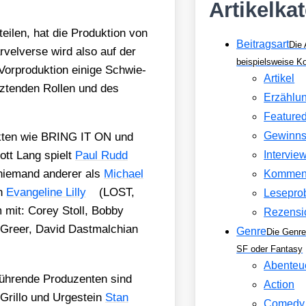
Artikelka
i­len, hat die Pro­duk­ti­on von
Beitragsart
Die 
el­ver­se wird also auf der
beispielsweise 
­pro­duk­ti­on eini­ge Schwie­
Artikel
z­ten­den Rol­len und des
Erzählu
Feature
Gewinns
k­ten wie BRING IT ON und
ott Lang spielt
Paul Rudd
Intervie
ie­mand ande­rer als
Micha­el
Kommen
on
Evan­ge­li­ne Lil­ly
(LOST,
Lesepro
m mit: Corey Stoll, Bob­by
Rezensi
re­er, David Dast­mal­chi­an
Genre
Die Genre
SF oder Fantasy
Abenteu
füh­ren­de Pro­du­zen­ten sind
Action
 Gril­lo und Urge­stein
Stan
Comedy