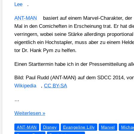
Lee
.
ANT-MAN
basiert auf einem Mar­vel-Cha­rak­ter, de
Mal in den Comic­hef­ten in Erschei­nung trat. Er hat die
ver­rin­gern, wobei sei­ne Stär­ke aller­dings pro­por­tio­n
eigent­lich ein Hoch­stap­ler, muss aber zu einem Hel­
tor Dr. Hank Pym zu hel­fen.
Einen Start­ter­min habe ich in der Pres­se­mit­tei­lung al
Bild: Paul Rudd (ANT-MAN) auf dem SDCC 2014, von 
Wiki­pe­dia
,
CC BY-SA
…
ANT-
Wei­ter­le­sen »
MAN
ANT-MAN
Disney
Evangeline Lilly
Marvel
Micha
–