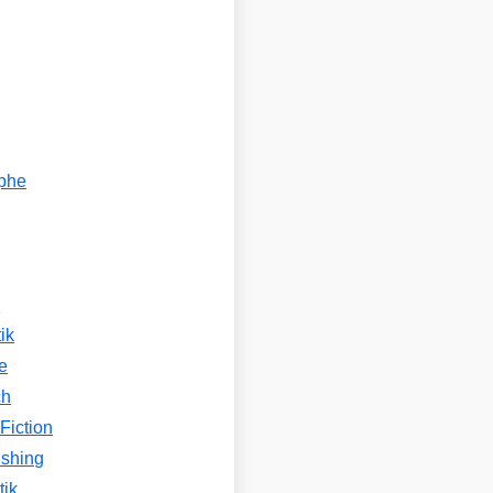
ophe
n
ik
e
ch
Fiction
ishing
tik