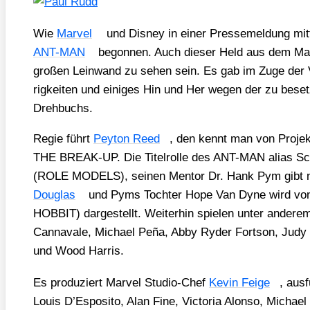
Wie
Mar­vel
und Dis­ney in einer Pres­se­mel­dung mit­te
ANT-MAN
begon­nen. Auch die­ser Held aus dem Mar­v
gro­ßen Lein­wand zu sehen sein. Es gab im Zuge der Vor
rig­kei­ten und eini­ges Hin und Her wegen der zu beset
Dreh­buchs.
Regie führt
Pey­ton Reed
, den kennt man von Pro­je
THE BREAK-UP. Die Titel­rol­le des ANT-MAN ali­as Sc
(ROLE MODELS), sei­nen Men­tor Dr. Hank Pym gibt n
Dou­glas
und Pyms Toch­ter Hope Van Dyne wird v
HOBBIT) dar­ge­stellt. Wei­ter­hin spie­len unter ande­re
Canna­va­le, Micha­el Peña, Abby Ryder Fort­son, Judy G
und Wood Har­ris.
Es pro­du­ziert Mar­vel Stu­dio-Chef
Kevin Fei­ge
, aus­
Lou­is D’Esposito, Alan Fine, Vic­to­ria Alon­so, Micha­el