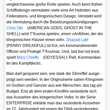
ver­gleichs­wei­se gro­ße Rol­le spie­len. Auch beim frü­hen
Schiffs­de­sign ver­mu­te­ten vie­le eine Art Hybri­den aus
Föde­ra­ti­ons- und klin­go­ni­schem Design. Ver­stärkt wird
die Ver­mu­tung durch die Beset­zungs­an­kün­di­gun­gen.
Chris Obi
(AMERICAN GODS, GHOST IN THE
SHELL) wird T’Kuv­ma spie­len, einen »Anfüh­rer, der die
klin­go­ni­schen Häu­ser einen will«.
Sha­zad Latif
(PENNY DREADFUL) ist Kol, ein kom­man­die­ren­der
Offi­zier und Pro­te­gé T’Kuv­mas. Und, last but not least,
spielt
Mary Chief­fo
(ODYESSA) L’Rell, Kom­man­dan­
tin des Kampf­decks.
Man darf gespannt sein, wie stark die Stirn­rif­fel aus­ge­
prägt sein wer­den. In der Ori­gi­nal­se­rie sahen Klin­go­nen
im Gro­ßen und Gan­zen aus wie Men­schen, das lag am
Bud­get. Erst ab dem ers­ten Kino­film ver­än­der­te sich
das Aus­se­hen des krie­ge­ri­schen Volks. In der Serie
ENTERPRISE erklär­te man das ver­än­der­te Aus­se­hen
im 22. Jahr­hun­dert mit einem die DNA-ver­än­dern­den