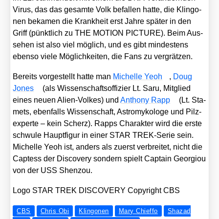
Virus, das das gesam­te Volk befal­len hat­te, die Klin­go­
nen beka­men die Krank­heit erst Jah­re spä­ter in den
Griff (pünkt­lich zu THE MOTION PICTURE). Beim Aus­
se­hen ist also viel mög­lich, und es gibt min­des­tens
eben­so vie­le Mög­lich­kei­ten, die Fans zu ver­grät­zen.
Bereits vor­ge­stellt hat­te man
Michel­le Yeoh
,
Doug
Jones
(als Wis­sen­schafts­of­fi­zier Lt. Saru, Mit­glied
eines neu­en Ali­en-Vol­kes) und
Antho­ny Rapp
(Lt. Sta­
mets, eben­falls Wis­sen­schaft, Astro­my­ko­lo­ge und Pilz­
ex­per­te – kein Scherz). Rapps Cha­rak­ter wird die ers­te
schwu­le Haupt­fi­gur in einer STAR TREK-Serie sein.
Michel­le Yeoh ist, anders als zuerst ver­brei­tet, nicht die
Cap­tess der Dis­co­very son­dern spielt Cap­tain Geor­giou
von der USS Shen­zou.
Logo STAR TREK DISCOVERY Copy­right CBS
CBS
Chris Obi
Klingonen
Mary Chieffo
Shazad