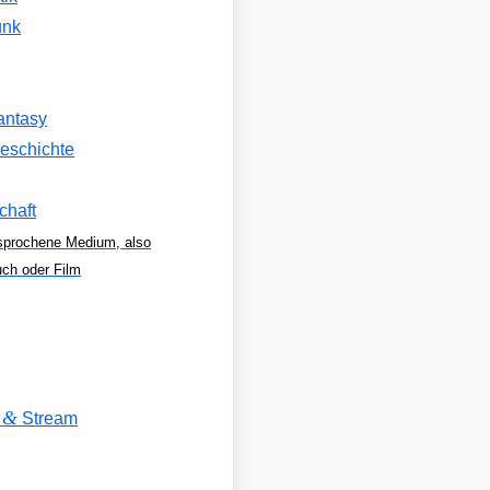
unk
antasy
eschichte
chaft
sprochene Medium, also
uch oder Film
&
V
Stream