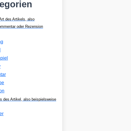
tegorien
Art des Artikels, also
Kommentar oder Rezension
ng
d
piel
w
tar
be
on
s des Artikel, also beispielsweise
er