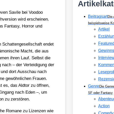
Artikelka
n Savi­le bei Voo­doo
Beitragsart
Die 
­ver­si­on wird erschei­nen.
beispielsweise 
 Fan­ta­sy, Hor­ror und
Artikel
Erzählu
Feature
 Schat­ten­ge­sell­schaft endet
Gewinns
dämo­ni­sche Macht, die aus
h­men ihren Lauf. Selbst die
Intervie
 nach – der Ver­tei­di­gung der
Kommen
 und dort Aus­schau nach
Lesepro
­ne gewöhn­li­chen Frau­en.
Rezensi
 es, das Ald­tor zu öff­nen,
Genre
Die Genre
 Ein­gang nach Eden –, um
SF oder Fantasy
n zu zer­stö­ren.
Abenteu
Action
i­che Roma­ne zu Lizen­zen wie
Comedy