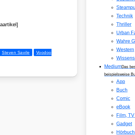
Steamp
Technik
aartikel]
Thriller
Urban F
Wahre G
Western
Steven Savile
Voodoo
Wissens
Medium
Das be
beispielsweise B
App
Buch
Comic
eBook
Film, T
Gadget
Hörbuch