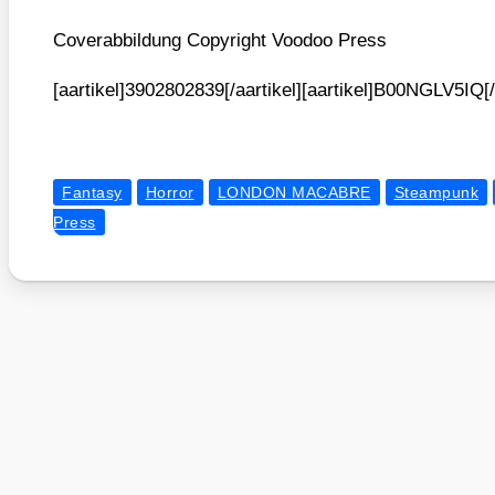
Cover­ab­bil­dung Copy­right Voo­doo Press
[aartikel]3902802839[/aartikel][aartikel]B00NGLV5IQ[/
Fantasy
Horror
LONDON MACABRE
Steampunk
Press