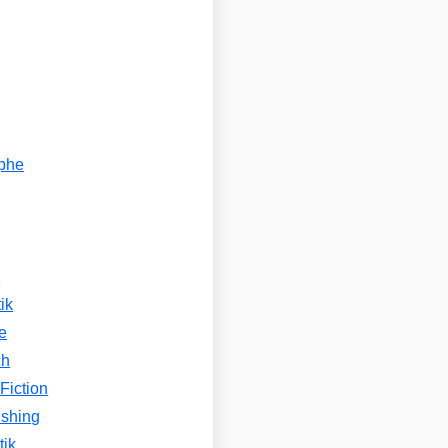
ophe
n
ik
e
ch
Fiction
ishing
tik