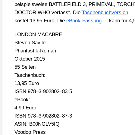
bei­spiels­wei­se BATTLEFIELD 3, PRIMEVAL, TO
DOCTOR WHO ver­fasst. Die
Taschen­buch­ver­si­on
kos­tet 13,95 Euro. Die
eBook-Fas­sung
kann für 4,9
LONDON MACABRE
Ste­ven Savi­le
Phan­tas­tik-Roman
Okto­ber 2015
55 Sei­ten
Taschen­buch:
13,95 Euro
ISBN 978–3‑902802–83‑5
eBook:
4,99 Euro
ISBN 978–3‑902802–87‑3
ASIN: B00NGLV5IQ
Voo­doo Press