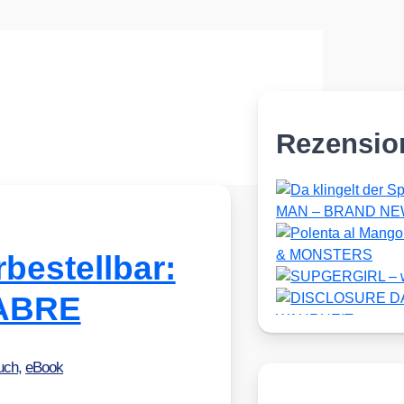
Rezensio
bestellbar:
ABRE
uch
,
eBook