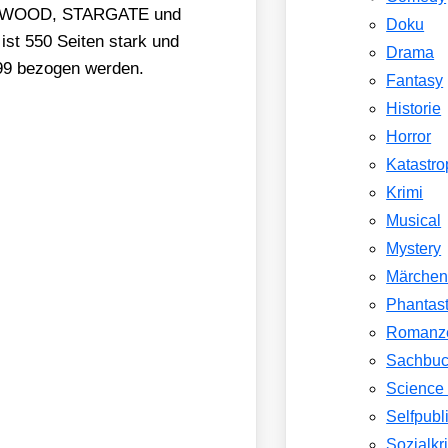
RCHWOOD, STARGATE und
Doku
ist 550 Sei­ten stark und
Drama
9 bezo­gen wer­den.
Fantasy
Historie
Horror
Katastr
Krimi
Musical
Mystery
Märche
Phantast
Romanz
Sachbu
Science 
Selfpubl
Sozialkri