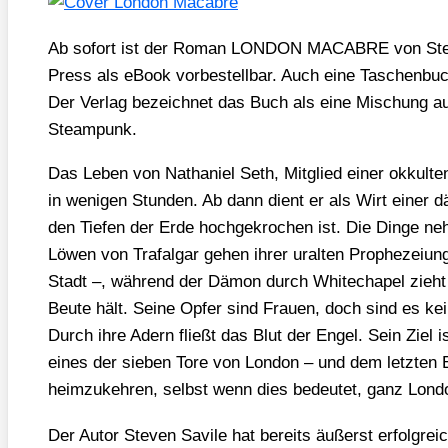
Ab sofort ist der Roman LONDON MACABRE von Ste­ve
Press als eBook vor­be­stell­bar. Auch eine Taschen­buch
Der Ver­lag bezeich­net das Buch als eine Mischung aus
Steam­punk.
Das Leben von Natha­ni­el Seth, Mit­glied einer okkul­ten
in weni­gen Stun­den. Ab dann dient er als Wirt einer 
den Tie­fen der Erde hoch­ge­kro­chen ist. Die Din­ge ne
Löwen von Tra­fal­gar gehen ihrer uralten Pro­phe­zei­ung
Stadt –, wäh­rend der Dämon durch Whitecha­pel zieht
Beu­te hält. Sei­ne Opfer sind Frau­en, doch sind es kei
Durch ihre Adern fließt das Blut der Engel. Sein Ziel ist
eines der sie­ben Tore von Lon­don – und dem letz­ten
heim­zu­keh­ren, selbst wenn dies bedeu­tet, ganz Lon­do
Der Autor Ste­ven Savi­le hat bereits äußerst erfolg­re