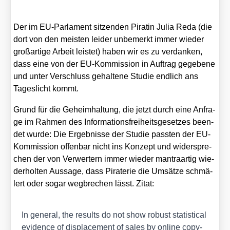
Der im EU-Par­la­ment sit­zen­den Pira­tin Julia Reda (die
dort von den meis­ten lei­der unbe­merkt immer wie­der
groß­ar­ti­ge Arbeit leis­tet) haben wir es zu ver­dan­ken,
dass eine von der EU-Kom­mis­si­on in Auf­trag gege­be­ne
und unter Ver­schluss gehal­te­ne Stu­die end­lich ans
Tages­licht kommt.
Grund für die Geheim­hal­tung, die jetzt durch eine Anfra­
ge im Rah­men des Infor­ma­ti­ons­frei­heits­ge­set­zes been­
det wur­de: Die Ergeb­nis­se der Stu­die pass­ten der EU-
Kom­mis­si­on offen­bar nicht ins Kon­zept und wider­spre­
chen der von Ver­wer­tern immer wie­der man­tra­ar­tig wie­
der­hol­ten Aus­sa­ge, dass Pira­te­rie die Umsät­ze schmä­
lert oder sogar weg­bre­chen lässt. Zitat:
In gene­ral, the results do not show robust sta­tis­ti­cal
evi­dence of dis­pla­ce­ment of sales by online copy­