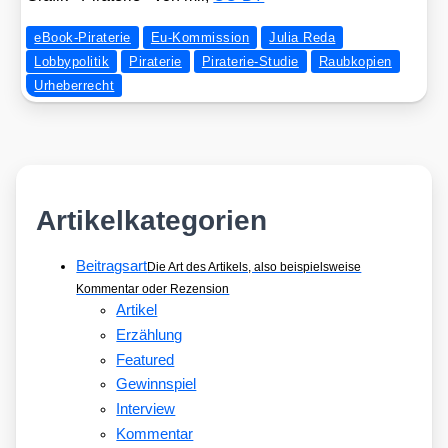
eBook-Piraterie
Eu-Kommission
Julia Reda
Lobbypolitik
Piraterie
Piraterie-Studie
Raubkopien
Urheberrecht
Artikelkategorien
Beitragsart
Die Art des Artikels, also beispielsweise
Kommentar oder Rezension
Artikel
Erzählung
Featured
Gewinnspiel
Interview
Kommentar