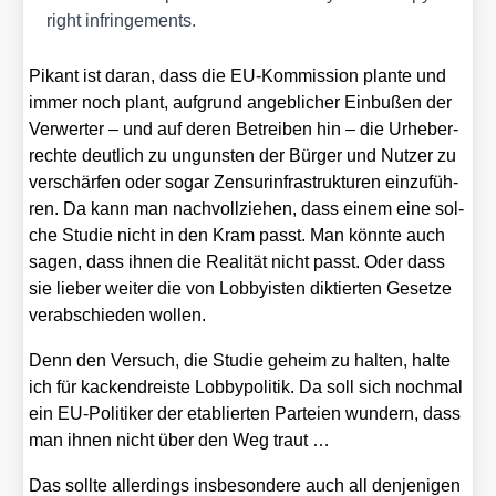
right inf­rin­ge­ments.
Pikant ist dar­an, dass die EU-Kom­mis­si­on plan­te und
immer noch plant, auf­grund angeb­li­cher Ein­bu­ßen der
Ver­wer­ter – und auf deren Betrei­ben hin – die Urhe­ber­
rech­te deut­lich zu unguns­ten der Bür­ger und Nut­zer zu
ver­schär­fen oder sogar Zen­sur­in­fra­struk­tu­ren ein­zu­füh­
ren. Da kann man nach­voll­zie­hen, dass einem eine sol­
che Stu­die nicht in den Kram passt. Man könn­te auch
sagen, dass ihnen die Rea­li­tät nicht passt. Oder dass
sie lie­ber wei­ter die von Lob­by­is­ten dik­tier­ten Geset­ze
ver­ab­schie­den wol­len.
Denn den Ver­such, die Stu­die geheim zu hal­ten, hal­te
ich für kacken­dreis­te Lob­by­po­li­tik. Da soll sich noch­mal
ein EU-Poli­ti­ker der eta­blier­ten Par­tei­en wun­dern, dass
man ihnen nicht über den Weg traut …
Das soll­te aller­dings ins­be­son­de­re auch all den­je­ni­gen