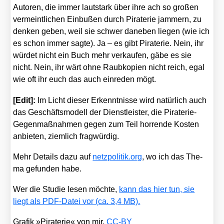
Autoren, die immer laut­stark über ihre ach so gro­ßen
ver­meint­li­chen Ein­bu­ßen durch Pira­te­rie jam­mern, zu
den­ken geben, weil sie schwer dane­ben lie­gen (wie ich
es schon immer sag­te). Ja – es gibt Pira­te­rie. Nein, ihr
wür­det nicht ein Buch mehr ver­kau­fen, gäbe es sie
nicht. Nein, ihr wärt ohne Raub­ko­pien nicht reich, egal
wie oft ihr euch das auch ein­re­den mögt.
[Edit]:
Im Licht die­ser Erkennt­nis­se wird natür­lich auch
das Geschäfts­mo­dell der Dienst­leis­ter, die Pira­te­rie-
Gegen­maß­nah­men gegen zum Teil hor­ren­de Kos­ten
anbie­ten, ziem­lich frag­wür­dig.
Mehr Details dazu auf
netz​po​li​tik​.org
, wo ich das The­
ma gefun­den habe.
Wer die Stu­die lesen möch­te,
kann das hier tun, sie
liegt als PDF-Datei vor (ca. 3,4 MB).
Gra­fik »Pira­te­rie« von mir,
CC-BY