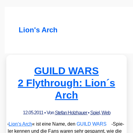
Lion's Arch
GUILD WARS
2 Flythrough: Lion´s
Arch
12.05.2011
• Von
Stefan Holzhauer
•
Spiel
,
Web
»
Lion‘s Arch
« ist eine Name, den
GUILD WARS
-Spie­
ler ken­nen und die Fans waren sehr gespannt, wie die