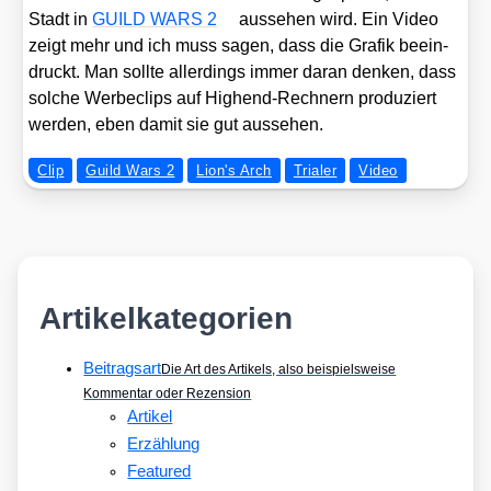
Stadt in
GUILD WARS 2
aus­se­hen wird. Ein Video
zeigt mehr und ich muss sagen, dass die Gra­fik beein­
druckt. Man soll­te aller­dings immer dar­an den­ken, dass
sol­che Wer­be­clips auf Hig­hend-Rech­nern pro­du­ziert
wer­den, eben damit sie gut aus­se­hen.
Clip
Guild Wars 2
Lion's Arch
Trialer
Video
Artikelkategorien
Beitragsart
Die Art des Artikels, also beispielsweise
Kommentar oder Rezension
Artikel
Erzählung
Featured