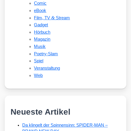
Comic
eBook
&
Film, TV
Stream
Gadget
Hörbuch
Magazin
Musik
Poetry-Slam
Spiel
Veranstaltung
Web
Neueste Artikel
Da klingelt der Spinnensinn: SPIDER-MAN –