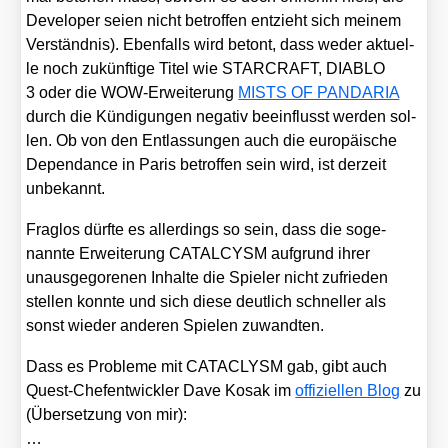
Deve­lo­per sei­en nicht betrof­fen ent­zieht sich mei­nem
Ver­ständ­nis). Eben­falls wird betont, dass weder aktu­el­
le noch zukünf­ti­ge Titel wie STARCRAFT, DIABLO
3 oder die WOW-Erwei­te­rung
MISTS OF PANDARIA
durch die Kün­di­gun­gen nega­tiv beein­flusst wer­den sol­
len. Ob von den Ent­las­sun­gen auch die euro­päi­sche
Depen­dance in Paris betrof­fen sein wird, ist der­zeit
unbe­kannt.
Frag­los dürf­te es aller­dings so sein, dass die soge­
nann­te Erwei­te­rung CATALCYSM auf­grund ihrer
unaus­ge­go­re­nen Inhal­te die Spie­ler nicht zufrie­den
stel­len konn­te und sich die­se deut­lich schnel­ler als
sonst wie­der ande­ren Spie­len zuwand­ten.
Dass es Pro­ble­me mit CATACLYSM gab, gibt auch
Quest-Chef­ent­wick­ler Dave Kosak im
offi­zi­el­len Blog
zu
(Über­set­zung von mir):
…