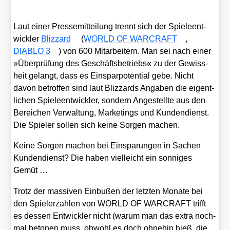
Laut einer Pres­se­mit­tei­lung trennt sich der Spie­le­ent­
wick­ler
Bliz­zard
(
WORLD OF WARCRAFT
,
DIABLO 3
) von 600 Mit­ar­bei­tern. Man sei nach einer
»Über­prü­fung des Geschäfts­be­triebs« zu der Gewiss­
heit gelangt, dass es Ein­spar­po­ten­ti­al gebe. Nicht
davon betrof­fen sind laut Bliz­zards Anga­ben die eigent­
li­chen Spie­le­ent­wick­ler, son­dern Ange­stell­te aus den
Berei­chen Ver­wal­tung, Mar­ke­tings und Kun­den­dienst.
Die Spie­ler sol­len sich kei­ne Sor­gen machen.
Kei­ne Sor­gen machen bei Ein­spa­run­gen in Sachen
Kun­den­dienst? Die haben viel­leicht ein son­ni­ges
Gemüt …
Trotz der mas­si­ven Ein­bu­ßen der letz­ten Mona­te bei
den Spie­ler­zah­len von WORLD OF WARCRAFT trifft
es des­sen Ent­wick­ler nicht (war­um man das extra noch­
mal beto­nen muss, obwohl es doch ohne­hin hieß, die