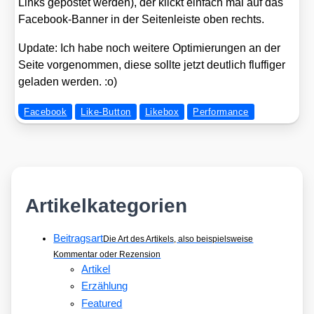
Links gepos­tet wer­den), der klickt ein­fach mal auf das
Face­book-Ban­ner in der Sei­ten­leis­te oben rechts.
Update: Ich habe noch wei­te­re Opti­mie­run­gen an der
Sei­te vor­ge­nom­men, die­se soll­te jetzt deut­lich fluf­fi­ger
gela­den wer­den. :o)
Facebook
Like-Button
Likebox
Performance
Artikelkategorien
Beitragsart
Die Art des Artikels, also beispielsweise
Kommentar oder Rezension
Artikel
Erzählung
Featured