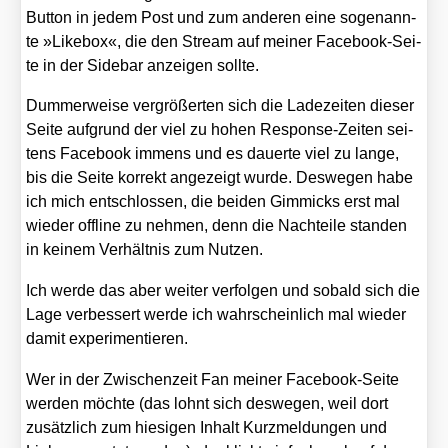
Button in jedem Post und zum ande­ren eine soge­nann­
te »Like­box«, die den Stream auf mei­ner Face­book-Sei­
te in der Side­bar anzei­gen soll­te.
Dum­mer­wei­se ver­grö­ßer­ten sich die Lade­zei­ten die­ser
Sei­te auf­grund der viel zu hohen Respon­se-Zei­ten sei­
tens Face­book immens und es dau­er­te viel zu lan­ge,
bis die Sei­te kor­rekt ange­zeigt wur­de. Des­we­gen habe
ich mich ent­schlos­sen, die bei­den Gim­micks erst mal
wie­der off­line zu neh­men, denn die Nach­tei­le stan­den
in kei­nem Ver­hält­nis zum Nut­zen.
Ich wer­de das aber wei­ter ver­fol­gen und sobald sich die
Lage ver­bes­sert wer­de ich wahr­schein­lich mal wie­der
damit expe­ri­men­tie­ren.
Wer in der Zwi­schen­zeit Fan mei­ner Face­book-Sei­te
wer­den möch­te (das lohnt sich des­we­gen, weil dort
zusätz­lich zum hie­si­gen Inhalt Kurz­mel­dun­gen und