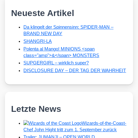
Neueste Artikel
Da klingelt der Spinnensinn: SPIDER-MAN –
BRAND NEW DAY
SHANGRI-LA
Polenta al Mango! MINIONS <span
class="amp">&</span> MONSTERS
SUPGERGIRL – wirklich super?
DISCLOSURE DAY – DER TAG DER WAHRHEIT
Letzte News
Wizards-of-the-Coast-
Chef John Hight tritt zum 1. September zurück
Trailer: JUMANJI – OPEN WORLD