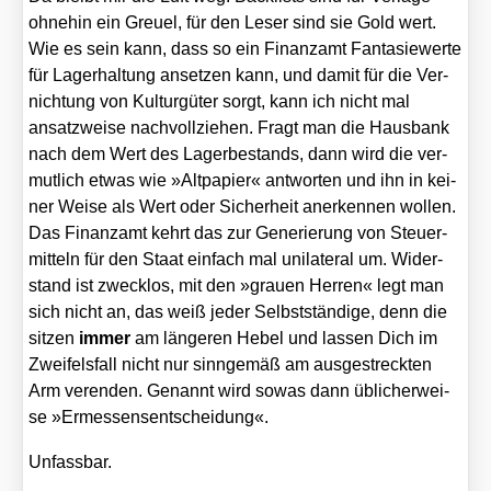
ohne­hin ein Greu­el, für den Leser sind sie Gold wert.
Wie es sein kann, dass so ein Finanz­amt Fan­ta­sie­wer­te
für Lager­hal­tung anset­zen kann, und damit für die Ver­
nich­tung von Kul­tur­gü­ter sorgt, kann ich nicht mal
ansatz­wei­se nach­voll­zie­hen. Fragt man die Haus­bank
nach dem Wert des Lager­be­stands, dann wird die ver­
mut­lich etwas wie »Alt­pa­pier« ant­wor­ten und ihn in kei­
ner Wei­se als Wert oder Sicher­heit aner­ken­nen wol­len.
Das Finanz­amt kehrt das zur Gene­rie­rung von Steu­er­
mit­teln für den Staat ein­fach mal uni­la­te­ral um. Wider­
stand ist zweck­los, mit den »grau­en Her­ren« legt man
sich nicht an, das weiß jeder Selbst­stän­di­ge, denn die
sit­zen
immer
am län­ge­ren Hebel und las­sen Dich im
Zwei­fels­fall nicht nur sinn­ge­mäß am aus­ge­streck­ten
Arm ver­en­den. Genannt wird sowas dann übli­cher­wei­
se »Ermes­sens­ent­schei­dung«.
Unfass­bar.