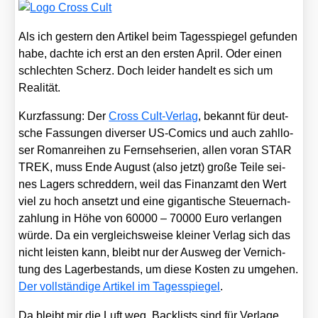
Als ich ges­tern den Arti­kel beim Tages­spie­gel gefun­den
habe, dach­te ich erst an den ers­ten April. Oder einen
schlech­ten Scherz. Doch lei­der han­delt es sich um
Rea­li­tät.
Kurz­fas­sung: Der
Cross Cult-Ver­lag
, bekannt für deut­
sche Fas­sun­gen diver­ser US-Comics und auch zahl­lo­
ser Roman­rei­hen zu Fern­seh­se­ri­en, allen vor­an STAR
TREK, muss Ende August (also jetzt) gro­ße Tei­le sei­
nes Lagers schred­dern, weil das Finanz­amt den Wert
viel zu hoch ansetzt und eine gigan­ti­sche Steu­er­nach­
zah­lung in Höhe von 60000 – 70000 Euro ver­lan­gen
wür­de. Da ein ver­gleichs­wei­se klei­ner Ver­lag sich das
nicht leis­ten kann, bleibt nur der Aus­weg der Ver­nich­
tung des Lager­be­stands, um die­se Kos­ten zu umge­hen.
Der voll­stän­di­ge Arti­kel im Tages­spie­gel
.
Da bleibt mir die Luft weg. Back­lists sind für Ver­la­ge