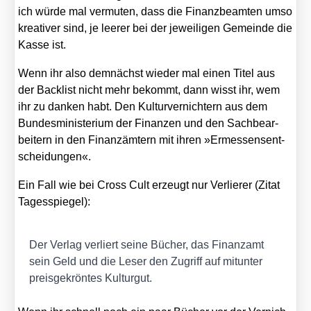
ich wür­de mal ver­mu­ten, dass die Finanz­be­am­ten umso
krea­ti­ver sind, je lee­rer bei der jewei­li­gen Gemein­de die
Kas­se ist.
Wenn ihr also dem­nächst wie­der mal einen Titel aus
der Back­list nicht mehr bekommt, dann wisst ihr, wem
ihr zu dan­ken habt. Den Kul­tur­ver­nich­tern aus dem
Bun­des­mi­nis­te­ri­um der Finan­zen und den Sach­be­ar­
bei­tern in den Finanz­äm­tern mit ihren »Ermes­sens­ent­
schei­dun­gen«.
Ein Fall wie bei Cross Cult erzeugt nur Ver­lie­rer (Zitat
Tages­spie­gel):
Der Ver­lag ver­liert sei­ne Bücher, das Finanz­amt
sein Geld und die Leser den Zugriff auf mit­un­ter
preis­ge­krön­tes Kul­tur­gut.