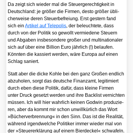
Da zeigt sich wie­der mal die Steu­er­ge­rech­tig­keit in
Deutsch­land: je grö­ßer die Fir­men, des­to grö­ßer übli­
cher­wei­se deren Steu­er­be­frei­ung. Erst ges­tern fand
sich ein
Arti­kel auf Tele­po­lis
, der beleuch­te­te, dass
durch von der Poli­tik so gewollt ver­mie­de­ne Steu­ern
und Abga­ben ins­be­son­de­re gro­ßer und mul­ti­na­tio­na­ler
sich auf über eine Bil­li­on Euro jähr­lich (!) belau­fen.
Könn­ten die kas­siert wer­den, wäre Euro­pa auf einen
Schlag saniert.
Statt aber die dicke Koh­le bei den ganz Gro­ßen end­lich
abzu­ho­len, sorgt das deut­sche Finanz­amt, legi­ti­miert
durch eben die­se Poli­tik, dafür, dass klei­ne Fir­men
unter Druck gesetzt wer­den und ihre Back­list ver­nich­ten
müs­sen. Ich will hier wahr­lich kei­nen God­win pro­du­zie­
ren, aber da kommt mir schon unwill­kür­lich das Wort
»Bücher­ver­bren­nung« in den Sinn. Das ist die Rea­li­tät,
wäh­rend irgend­wel­che Poli­ti­ker immer wie­der mal von
der »Steu­er­erklä­rung auf einem Bier­de­ckel« schwa­feln.