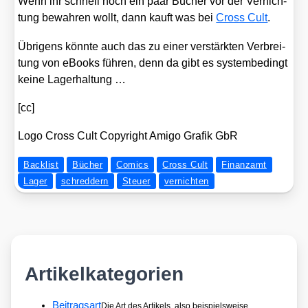
Wenn ihr schnell noch ein paar Bücher vor der Ver­nich­
tung bewah­ren wollt, dann kauft was bei
Cross Cult
.
Übri­gens könn­te auch das zu einer ver­stärk­ten Ver­brei­
tung von eBooks füh­ren, denn da gibt es sys­tem­be­dingt
kei­ne Lager­hal­tung …
[cc]
Logo Cross Cult Copy­right Ami­go Gra­fik GbR
Backlist
Bücher
Comics
Cross Cult
Finanzamt
Lager
schreddern
Steuer
vernichten
Artikelkategorien
Beitragsart
Die Art des Artikels, also beispielsweise