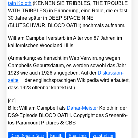
tain Koloth
(KENNEN SIE TRIBBLES, THE TROUBLE
WITH TRIBBLES) in Erin­ne­rung, eine Rol­le, die er fast
30 Jah­re spä­ter in DEEP SPACE NINE
(BLUTSCHWUR, BLOOD OATH) noch­mals auf­nahm.
Wil­liam Camp­bell ver­starb im Alter von 87 Jah­ren im
kali­for­ni­schen Wood­land Hills.
(Anmer­kung: es herrscht im Web Ver­wir­rung wegen
Camp­bells Geburts­da­tum, es wer­den sowohl das Jahr
1923 wie auch 1926 ange­ge­ben. Auf der
Dis­kus­si­on­
sei­te
der eng­lisch­spra­chi­gen Wiki­pe­dia wird erläu­tert,
dass 1923 offen­bar kor­rekt ist.)
[cc]
Bild: Wil­liam Camp­bell als
Dahar-Meis­ter
Koloth in der
DS9-Epi­so­de BLOOD OATH. Copy­right des Sze­nen­fo­
&
tos Para­mount Pic­tures
CBS
Deep Space Nine
Koloth
Star Trek
verstorben