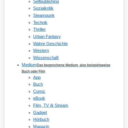
Selfpublishing
Sozialkritik
Steampunk
Technik
Thriller
Urban Fantasy
Wahre Geschichte
Western
Wissenschaft
Medium
Das besprochene Medium, also beispielsweise
Buch oder Film
App
Buch
Comic
eBook
&
Film, TV
Stream
Gadget
Hörbuch
Magazin