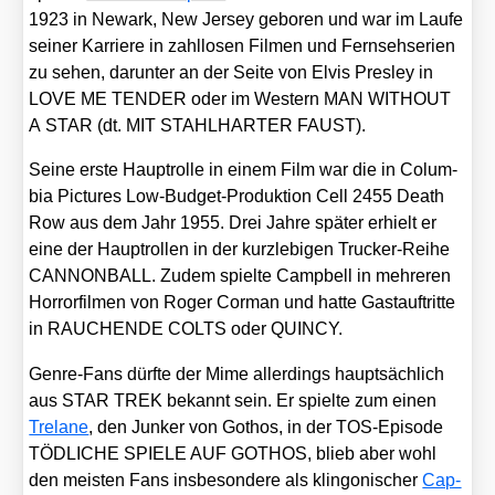
1923 in Newark, New Jer­sey gebo­ren und war im Lau­fe
sei­ner Kar­rie­re in zahl­lo­sen Fil­men und Fern­seh­se­ri­en
zu sehen, dar­un­ter an der Sei­te von Elvis Pres­ley in
LOVE ME TENDER oder im Wes­tern MAN WITHOUT
A STAR (dt. MIT STAHLHARTER FAUST).
Sei­ne ers­te Haupt­rol­le in einem Film war die in Colum­
bia Pic­tures Low-Bud­get-Pro­duk­ti­on
Cell 2455 Death
Row
aus dem Jahr 1955. Drei Jah­re spä­ter erhielt er
eine der Haupt­rol­len in der kurz­le­bi­gen Tru­cker-Rei­he
CANNONBALL. Zudem spiel­te Camp­bell in meh­re­ren
Hor­ror­fil­men von Roger Cor­man und hat­te Gast­auf­trit­te
in RAUCHENDE COLTS oder QUINCY.
Gen­re-Fans dürf­te der Mime aller­dings haupt­säch­lich
aus STAR TREK bekannt sein. Er spiel­te zum einen
Tre­la­ne
, den Jun­ker von Gothos, in der TOS-Epi­so­de
TÖDLICHE SPIELE AUF GOTHOS, blieb aber wohl
den meis­ten Fans ins­be­son­de­re als klin­go­ni­scher
Cap­