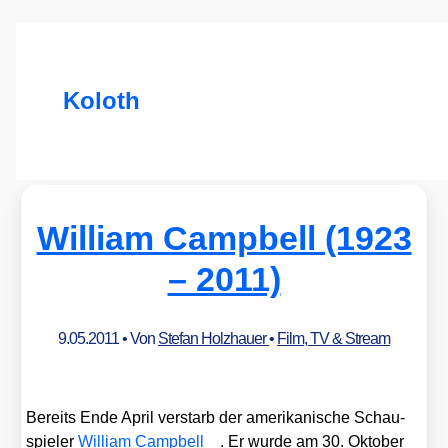
Koloth
William Campbell (1923
– 2011)
9.05.2011
• Von
Stefan Holzhauer
•
Film, TV & Stream
Bereits Ende April ver­starb der ame­ri­ka­ni­sche Schau­
spie­ler
Wil­liam Camp­bell
. Er wur­de am 30. Okto­ber