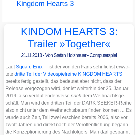
Kingdom Hearts 3
KINDOM HEARTS 3:
Trailer »Together«
21.11.2018
• Von
Stefan Holzhauer
•
Computerspiel
Laut
Squa­re Enix
ist der von den Fans sehn­lichst erwar­
te­te
drit­te Teil der Video­spiel­rei­he KINGDOM HEARTS
bereits fer­tig gestellt, das bedeu­tet aber nicht, dass der
Release vor­ge­zo­gen wird, der ist wei­ter­hin der 25. Janu­ar
2019, also ver­blüf­fen­der­wei­se
nach
dem Weih­nachts­ge­
schäft. Man wird den drit­ten Teil der DARK SEE­KER-Rei­he
also nicht unter dem Weih­nachts­baum fin­den kön­nen … Es
wur­de auch Zeit, Teil zwei erschien bereits 2006, also vor
zwölf Jah­ren und direkt nach der Ver­öf­fent­li­chung begann
die Kon­zep­tio­nie­rung des Nach­fol­gers. Man darf gespannt