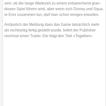
sein, ob die lan­ge War­te­zeit zu einem ent­spre­chend gran­
dio­sen Spiel füh­ren wird, aber wenn sich Dis­ney und Squa­
re Enix zusam­men tun, darf man schon eini­ges erwar­ten.
Anläss­lich der Mel­dung dass das Game tat­säch­lich mehr
als recht­zei­tig fer­tig gestellt wur­de, lie­fert der Publisher
noch­mal einen Trai­ler. Der trägt den Titel »Tog­e­ther«.
Der Inhalt ist nicht verfügbar.
Bitte erlaube Cookies und externe Javascripte, indem du sie im Popup am
unteren Bildrand oder durch Klick auf dieses Banner akzeptierst. Damit gelten
die Datenschutzerklärungen der externen Abieter.