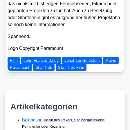
das nichts mit bis­he­ri­gen Fern­seh­se­ri­en, Fil­men oder
geplan­ten Pro­jek­ten zu tun hat. Auch zu Beset­zung
oder Start­ter­min gibt es auf­grund der frü­hen Pro­jekt­pha­
se noch kei­ne Infor­ma­tio­nen.
Span­nend.
Logo Copy­right Para­mount
Film
John Francis Daley
Jonathan Goldstein
Movie
Paramount
Star Trek
Star Trek Film
Artikelkategorien
Beitragsart
Die Art des Artikels, also beispielsweise
Kommentar oder Rezension