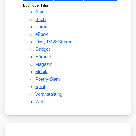
Buch oder Film
App
Buch
Comic
eBook
&
Film, TV
Stream
Gadget
Hörbuch
Magazin
Musik
Poetry-Slam
Spiel
Veranstaltung
Web