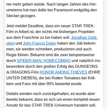
nie mehr geben wür­de. Nach lan­gen Jah­ren des Her­
umei­erns hat man dafür bei Para­mount end­gül­tig den
Ste­cker gezo­gen.
Jetzt mel­det Dead­line, dass ein neu­er STAR TREK-
Film in Arbeit ist, der nichts mit bis­he­ri­gen Pro­jek­ten
aus dem Fran­chise zu tun haben soll.
Jona­than Gold­
stein
und
John Fran­cis Daley
haben den Job bekom­
men, sie wer­den schrei­ben, pro­du­zie­ren und auch
Regie füh­ren. Bekannt sind die zwei bei­spiels­wei­se
durch
SPIDER-MAN: HOMECOMING
und natür­lich ins­
be­son­de­re durch den gro­ßen Erfolg des DUNGEONS
&
DRA­GONS-Film
HONOR AMONG THIEVES
(EHRE
UNTER DIEBEN), der bei Rot­ten Toma­toes bei Kri­ti­
kern und Fans mit über 90% bewer­tet wur­de.
Details wer­den noch zurück­ge­hal­ten, es wur­de aber
bereits bekannt, dass es sich um einen kom­plett neu­en
Ansatz für das STAR TREK-Uni­ver­sum han­deln soll,