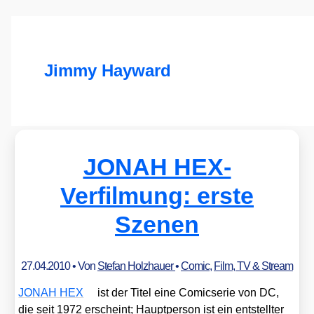
Jimmy Hayward
JONAH HEX-
Verfilmung: erste
Szenen
27.04.2010
• Von
Stefan Holzhauer
•
Comic
,
Film, TV & Stream
JONAH HEX
ist der Titel eine Comic­se­rie von DC,
die seit 1972 erscheint; Haupt­per­son ist ein ent­stell­ter