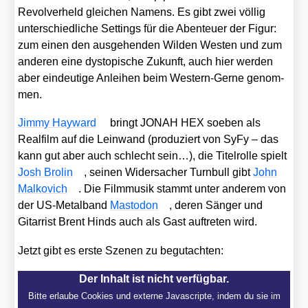
Revol­ver­held glei­chen Namens. Es gibt zwei völ­lig
unter­schied­li­che Set­tings für die Aben­teu­er der Figur:
zum einen den aus­ge­hen­den Wil­den Wes­ten und zum
ande­ren eine dys­to­pi­sche Zukunft, auch hier wer­den
aber ein­deu­ti­ge Anlei­hen beim Wes­tern-Ger­ne genom­
men.
Jim­my Hay­ward
bringt JONAH HEX soeben als
Real­film auf die Lein­wand (pro­du­ziert von SyFy – das
kann gut aber auch schlecht sein…), die Titel­rol­le spielt
Josh Bro­lin
, sei­nen Wider­sa­cher Turn­bull gibt
John
Mal­ko­vich
. Die Film­mu­sik stammt unter ande­rem von
der US-Metal­band
Mast­o­don
, deren Sän­ger und
Gitar­rist Brent Hinds auch als Gast auf­tre­ten wird.
Jetzt gibt es ers­te Sze­nen zu begut­ach­ten:
Der Inhalt ist nicht verfügbar.
Bitte erlaube Cookies und externe Javascripte, indem du sie im