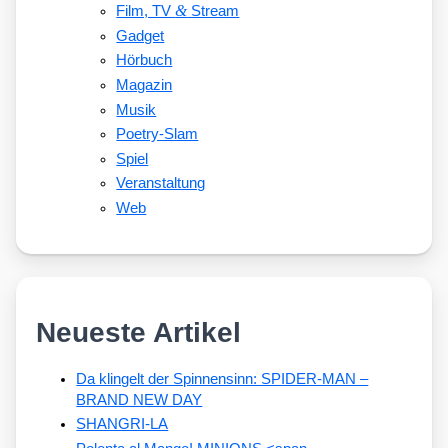
&
Film, TV
Stream
Gadget
Hörbuch
Magazin
Musik
Poetry-Slam
Spiel
Veranstaltung
Web
Neueste Artikel
Da klingelt der Spinnensinn: SPIDER-MAN –
BRAND NEW DAY
SHANGRI-LA