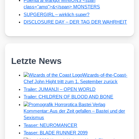
Polenta al Mango! MINIONS <span
class="amp">&</span> MONSTERS
SUPGERGIRL – wirklich super?
DISCLOSURE DAY – DER TAG DER WAHRHEIT
Letzte News
Wizards-of-the-Coast-
Chef John Hight tritt zum 1. September zurück
Trailer: JUMANJI – OPEN WORLD
Trailer: CHILDREN OF BLOOD AND BONE
Kommentar: Aus der Zeit gefallen – Bastei und der
Sexismus
Teaser: NEUROMANCER
Teaser: BLADE RUNNER 2099