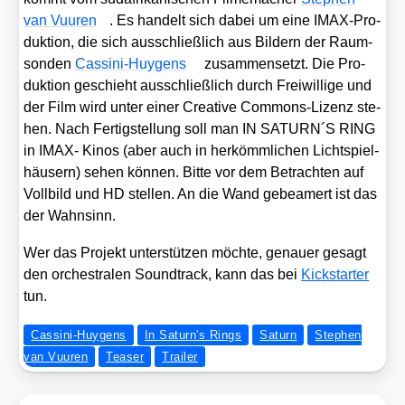
van Vuu­ren
. Es han­delt sich da­bei um eine IMAX-Pro­
duk­ti­on, die sich aus­schließ­lich aus Bil­dern der Raum­
son­den
Cas­si­ni-Huy­gens
zu­sam­men­setzt. Die Pro­
duk­ti­on geschieht aus­schließ­lich durch Frei­wil­li­ge und
der Film wird unter einer Crea­ti­ve Com­mons-Lizenz ste­
hen. Nach Fer­tig­stel­lung soll man IN SATURN´S RING
in IMAX- Kinos (aber auch in her­kömm­li­chen Licht­spiel­
häu­sern) sehen kön­nen. Bit­te vor dem Betrach­ten auf
Voll­bild und HD stel­len. An die Wand gebea­mert ist das
der Wahn­sinn.
Wer das Pro­jekt unter­stüt­zen möch­te, genau­er gesagt
den orches­tra­len Sound­track, kann das bei
Kick­star­ter
tun.
Cassini-Huygens
In Saturn's Rings
Saturn
Ste­phen
van Vuu­ren
Teaser
Trailer