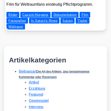
Film für Welt­raum­fans ein­deu­tig Pflicht­pro­gramm.
Bilder
Cassini-Huygens
Dokumentation
Film
Fotografien
In Saturn's Rings
Saturn
Trailer
Weltraum
Artikelkategorien
Beitragsart
Die Art des Artikels, also beispielsweise
Kommentar oder Rezension
Artikel
Erzählung
Featured
Gewinnspiel
Interview