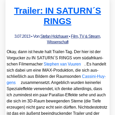
Trailer: IN SATURN´S
RINGS
3.07.2013
• Von
Stefan Holzhauer
•
Film, TV & Stream
,
Wissenschaft
Okay, dann ist heu­te halt Trai­ler-Tag. Der hier ist der
Vor­gu­cker zu IN SATURN´S RINGS vom süd­afri­ka­ni­
schen Fil­me­ma­cher
Ste­phen van Vuuren
. Es han­delt
sich dabei um eine IMAX-Pro­duk­ti­on, die sich aus­
schließ­lich aus Bil­dern der Raum­son­den
Cas­si­ni-Huy­
gens
zusam­men­setzt. Angeb­lich wur­den kei­ner­lei
Spe­zi­al­ef­fek­te ver­wen­det, ich den­ke aller­dings, dass
ich zumin­dest ein paar Par­al­lax-Effek­te sehe und auch
die sich im 3D-Raum bewe­gen­den Ster­ne (die Tie­fe
erzeu­gen) nicht ganz echt sein dürf­ten. Nichts­des­to­trotz
ist das ein äußerst beein­dru­cken­der Trai­ler und der