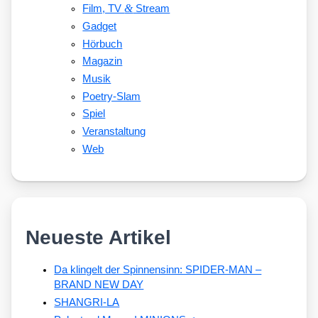
&
Film, TV
Stream
Gadget
Hörbuch
Magazin
Musik
Poetry-Slam
Spiel
Veranstaltung
Web
Neueste Artikel
Da klingelt der Spinnensinn: SPIDER-MAN –
BRAND NEW DAY
SHANGRI-LA