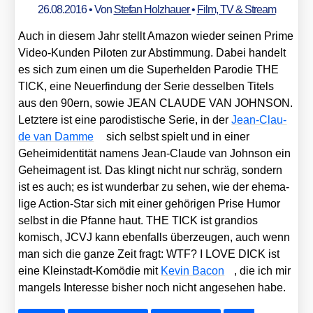
26.08.2016
• Von
Stefan Holzhauer
•
Film, TV & Stream
Auch in die­sem Jahr stellt Ama­zon wie­der sei­nen Prime
Video-Kun­den Pilo­ten zur Abstim­mung. Dabei han­delt
es sich zum einen um die Super­hel­den Par­odie THE
TICK, eine Neu­erfin­dung der Serie des­sel­ben Titels
aus den 90ern, sowie JEAN CLAUDE VAN JOHNSON.
Letz­te­re ist eine par­odis­ti­sche Serie, in der
Jean-Clau­
de van Dam­me
sich selbst spielt und in einer
Geheim­iden­ti­tät namens Jean-Clau­de van John­son ein
Geheim­agent ist. Das klingt nicht nur schräg, son­dern
ist es auch; es ist wun­der­bar zu sehen, wie der ehe­ma­
li­ge Action-Star sich mit einer gehö­ri­gen Pri­se Humor
selbst in die Pfan­ne haut. THE TICK ist gran­di­os
komisch, JCVJ kann eben­falls über­zeu­gen, auch wenn
man sich die gan­ze Zeit fragt: WTF? I LOVE DICK ist
eine Klein­stadt-Komö­die mit
Kevin Bacon
, die ich mir
man­gels Inter­es­se bis­her noch nicht ange­se­hen habe.