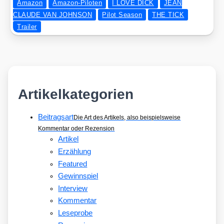
Amazon
Amazon-Piloten
I LOVE DICK
JEAN
CLAUDE VAN JOHNSON
Pilot Season
THE TICK
Trailer
Artikelkategorien
Beitragsart
Die Art des Artikels, also beispielsweise
Kommentar oder Rezension
Artikel
Erzählung
Featured
Gewinnspiel
Interview
Kommentar
Leseprobe