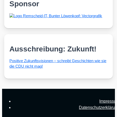
Sponsor
Ausschreibung: Zukunft!
Posi­ti­ve Zukunfts­vi­sio­nen – schreibt Geschich­ten wie sie
die CDU nicht mag!
Impress
Datenschutzerkläru