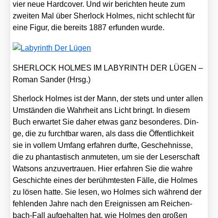
vier neue Hard­co­ver. Und wir berich­ten heu­te zum
zwei­ten Mal über Sher­lock Hol­mes, nicht schlecht für
eine Figur, die bereits 1887 erfun­den wur­de.
SHERLOCK HOLMES IM LABYRINTH DER LÜGEN –
Roman San­der (Hrsg.)
Sher­lock Hol­mes ist der Mann, der stets und unter allen
Umstän­den die Wahr­heit ans Licht bringt. In die­sem
Buch erwar­tet Sie daher etwas ganz beson­de­res. Din­
ge, die zu furcht­bar waren, als dass die Öffent­lich­keit
sie in vol­lem Umfang erfah­ren durf­te, Gescheh­nis­se,
die zu phan­tas­tisch anmu­te­ten, um sie der Leser­schaft
Wat­sons anzu­ver­trau­en. Hier erfah­ren Sie die wah­re
Geschich­te eines der berühm­tes­ten Fäl­le, die Hol­mes
zu lösen hat­te. Sie lesen, wo Hol­mes sich wäh­rend der
feh­len­den Jah­re nach den Ereig­nis­sen am Rei­chen­
bach-Fall auf­ge­hal­ten hat, wie Hol­mes den gro­ßen