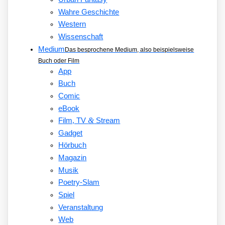
Wahre Geschichte
Western
Wissenschaft
Medium
Das besprochene Medium, also beispielsweise
Buch oder Film
App
Buch
Comic
eBook
&
Film, TV
Stream
Gadget
Hörbuch
Magazin
Musik
Poetry-Slam
Spiel
Veranstaltung
Web