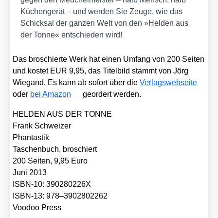
Küchen­ge­rät – und wer­den Sie Zeu­ge, wie das
Schick­sal der gan­zen Welt von den »Hel­den aus
der Ton­ne« ent­schie­den wird!
Das bro­schier­te Werk hat einen Umfang von 200 Sei­ten
und kos­tet EUR 9,95, das Titel­bild stammt von Jörg
Wie­gand. Es kann ab sofort über die
Ver­lags­web­sei­te
oder
bei Ama­zon
geor­dert wer­den.
HELDEN AUS DER TONNE
Frank Schwei­zer
Phan­tas­tik
Taschen­buch, bro­schiert
200 Sei­ten, 9,95 Euro
Juni 2013
ISBN-10: 390280226X
ISBN-13: 978–3902802262
Voo­doo Press