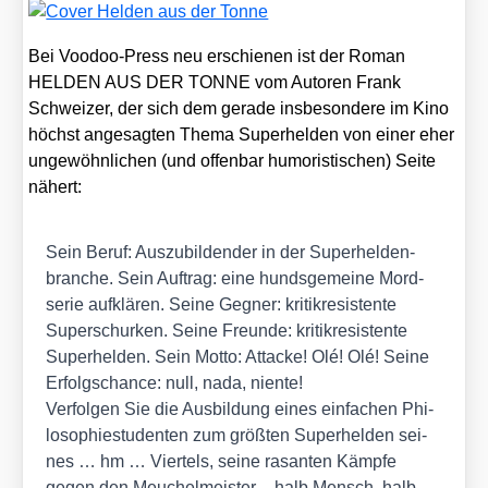
Bei Voo­doo-Press neu erschie­nen ist der Roman
HELDEN AUS DER TONNE vom Autoren Frank
Schwei­zer, der sich dem gera­de ins­be­son­de­re im Kino
höchst ange­sag­ten The­ma Super­hel­den von einer eher
unge­wöhn­li­chen (und offen­bar humo­ris­ti­schen) Sei­te
nähert:
Sein Beruf: Aus­zu­bil­den­der in der Super­hel­den­
bran­che. Sein Auf­trag: eine hunds­ge­mei­ne Mord­
se­rie auf­klä­ren. Sei­ne Geg­ner: kri­tik­re­sis­ten­te
Super­schur­ken. Sei­ne Freun­de: kri­tik­re­sis­ten­te
Super­hel­den. Sein Mot­to: Atta­cke! Olé! Olé! Sei­ne
Erfolgs­chan­ce: null, nada, nien­te!
Ver­fol­gen Sie die Aus­bil­dung eines ein­fa­chen Phi­
lo­so­phie­stu­den­ten zum größ­ten Super­hel­den sei­
nes … hm … Vier­tels, sei­ne rasan­ten Kämp­fe
gegen den Meu­chel­meis­ter – halb Mensch, halb