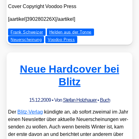
Cover Copy­right Voo­doo Press
[aartikel]390280226X[/aartikel]
Frank Schweizer
Helden aus der Tonne
Neuerscheinung
Voodoo Press
Neue Hardcover bei
Blitz
15.12.2009
• Von
Stefan Holzhauer
•
Buch
Der
Blitz-Ver­lag
kün­dig­te an, ab sofort zwei­mal im Jahr
einen News­let­ter über aktu­el­le Neu­erschei­nun­gen ver­
sen­den zu wol­len. Auch wenn bereits Win­ter ist, kam
der ers­te davon an und berich­tet unter ande­rem über