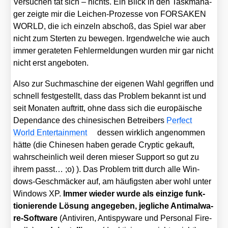
Ver­su­chen tat sich – nichts. Ein Blick in den Task­ma­na­
ger zeig­te mir die Lei­chen-Pro­zes­se von FORSAKEN
WORLD, die ich ein­zeln abschoß, das Spiel war aber
nicht zum Ster­ten zu bewe­gen. Irgend­wel­che wie auch
immer gera­te­ten Feh­ler­mel­dun­gen wur­den mir gar nicht
nicht erst ange­bo­ten.
Also zur Such­ma­schi­ne der eige­nen Wahl gegrif­fen und
schnell fest­ge­stellt, dass das Pro­blem bekannt ist und
seit Mona­ten auf­tritt, ohne dass sich die euro­päi­sche
Depen­dance des chi­ne­si­schen Betrei­bers
Per­fect
World Enter­tain­ment
des­sen wirk­lich ange­nom­men
hät­te (die Chi­ne­sen haben gera­de Cryp­tic gekauft,
wahr­schein­lich weil deren mie­ser Sup­port so gut zu
ihrem passt… ;o) ). Das Pro­blem tritt durch alle Win­
dows-Geschmä­cker auf, am häu­figs­ten aber wohl unter
Win­dows XP.
Immer wie­der wur­de als ein­zi­ge funk­
tio­nie­ren­de Lösung ange­ge­ben, jeg­li­che Anti­mal­wa­
re-Soft­ware
(Anti­vi­ren, Anti­s­py­wa­re und Per­so­nal Fire­