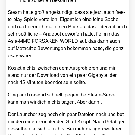
nicht zu sehen bekom­men
Steam hat­te groß ange­kün­digt, dass sie jetzt auch free-
to-play-Spie­le ver­tei­len. Eigent­lich eine fei­ne Sache
und nach­dem ich mal einen Blick auf das – der­zeit noch
sehr spär­li­che – Ange­bot gewor­fen hat­te, fiel mir das
Asia-MMO FORSAKEN WORLD auf, das dann auch
auf Meta­cri­tic Bewer­tun­gen bekom­men hat­te, die ganz
okay waren.
Kos­tet nichts, zwi­schen dem Aus­pro­bie­ren und mir
stand nur der Down­load von ein paar Giga­byte, der
nach 45 Minu­ten been­det sein soll­te.
Ging auch rasend schnell, gegen die Steam-Ser­ver
kann man wirk­lich nichts sagen. Aber dann…
Der Laun­cher zog noch ein paar Datei­en nach und bot
mir den einen leuch­ten­den Start-Knopf. Nach Betä­ti­gen
des­sel­ben tat sich – nichts. Bei mehr­ma­li­gen wei­te­ren