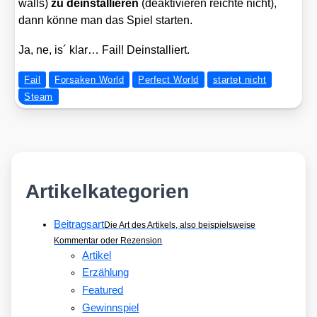
walls)
zu deinstal­lie­ren
(deak­ti­vie­ren reich­te nicht),
dann kön­ne man das Spiel star­ten.
Ja, ne, is´ klar… Fail! Deinstal­liert.
Fail
Forsaken World
Perfect World
startet nicht
Steam
Artikelkategorien
Beitragsart
Die Art des Artikels, also beispielsweise
Kommentar oder Rezension
Artikel
Erzählung
Featured
Gewinnspiel