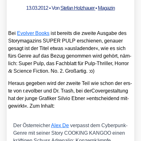
13.03.2012
• Von
Stefan Holzhauer
•
Magazin
Bei
Evol­ver Books
ist bereits die zwei­te Aus­ga­be des
Sto­ry­ma­ga­zins SUPER PULP erschie­nen, genau­er
gesagt ist der Titel etwas »aus­la­den­der«, wie es sich
fürs Gen­re auf das Bezug genom­men wird gehört, näm­
lich:
Super Pulp, das Fach­blatt für Pulp-Thril­ler, Hor­ror
&
Sci­ence Fic­tion. No. 2.
Groß­ar­tig. :o)
Her­aus gege­ben wird der zwei­te Teil wie schon der ers­
te von r.evolber und Dr. Trash, bei der­Co­ver­ge­stal­tung
hat der jun­ge Gra­fi­ker Sil­vio Ebner »ent­schei­dend mit­
ge­wirkt«. Zum Inhalt:
Der Öster­rei­cher
Alex De
ver­passt dem Cyber­punk-
Gen­re mit sei­ner Sto­ry COOKING KANGOO einen
kräf­ti­gen Schuss Adre­na­lin: Kon­zern­kämp­fe,