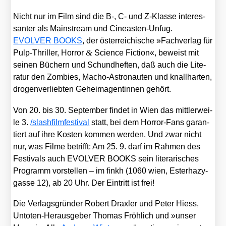
Nicht nur im Film sind die B‑, C- und Z‑Klasse inter­es­
san­ter als Main­stream und Cine­as­ten-Unfug.
EVOLVER BOOKS
, der öster­rei­chi­sche »Fach­ver­lag für
&
Pulp-Thril­ler, Hor­ror
Sci­ence Fic­tion«, beweist mit
sei­nen Büchern und Schund­hef­ten, daß auch die Lite­
ra­tur den Zom­bies, Macho-Astro­nau­ten und knall­har­ten,
dro­gen­ver­lieb­ten Geheim­agen­tin­nen gehört.
Von 20. bis 30. Sep­tem­ber fin­det in Wien das mitt­ler­wei­
le 3.
/​slashfilmfestival
statt, bei dem Hor­ror-Fans garan­
tiert auf ihre Kos­ten kom­men wer­den. Und zwar nicht
nur, was Fil­me betrifft: Am 25. 9. darf im Rah­men des
Fes­ti­vals auch EVOLVER BOOKS sein lite­ra­ri­sches
Pro­gramm vor­stel­len – im finkh (1060 wien, Ester­ha­zy­
gas­se 12), ab 20 Uhr. Der Ein­tritt ist frei!
Die Ver­lags­grün­der Robert Drax­ler und Peter Hiess,
Unto­ten-Her­aus­ge­ber Tho­mas Fröh­lich und »unser