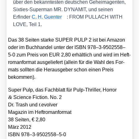
über den bekann­tes­ten deut­schen Geheim­agen­ten,
Six­ties-Super­man MR. DYNAMIT, und sei­nen
Erfin­der
C. H. Guen­ter
: FROM PULLACH WITH
LOVE, Teil 1.
Das 38 Sei­ten star­ke SUPER PULP 2 ist bei Ama­zon
oder im Buch­han­del unter der ISBN 978–3‑9502558–
5‑0 zum Preis von EUR 2,80 erhält­lich und wird im Heft­
ro­man­for­mat aus­ge­lie­fert (allein für die Wahl des For­
mats soll­ten die Her­aus­ge­ber schon einen Preis
bekom­men).
Super Pulp, das Fach­blatt für Pulp-Thril­ler, Hor­ror
&
Sci­ence Fic­tion. No. 2
Dr. Trash und r.evolver
Maga­zin im Heft­ro­man­for­mat
38 Sei­ten, € 2,80
März 2012
ISBN 978–3‑9502558–5‑0