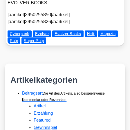
EVOLVER BOOKS
[aartikel]3950255850[/aartikel]
[aartikel]3950255826[/aartikel]
Cyberpunk
Evolver
Evolver Books
Heft
Magazin
Pulp
Super Pulp
Artikelkategorien
Beitragsart
Die Art des Artikels, also beispielsweise
Kommentar oder Rezension
Artikel
Erzählung
Featured
Gewinnspiel