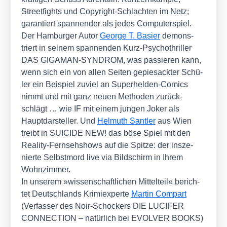
Street­fights und Copy­right-Schlach­ten im Netz;
garan­tiert span­nen­der als jedes Com­pu­ter­spiel.
Der Ham­bur­ger Autor
Geor­ge T. Basier
demons­
triert in sei­nem span­nen­den Kurz-Psy­cho­thril­ler
DAS GIGAMAN-SYNDROM, was pas­sie­ren kann,
wenn sich ein von allen Sei­ten gepie­sack­ter Schü­
ler ein Bei­spiel zuviel an Super­hel­den-Comics
nimmt und mit ganz neu­en Metho­den zurück­
schlägt … wie IF mit einem jun­gen Joker als
Haupt­dar­stel­ler. Und
Hel­muth Sant­ler
aus Wien
treibt in SUICIDE NEW! das böse Spiel mit den
Rea­li­ty-Fern­seh­shows auf die Spit­ze: der insze­
nier­te Selbst­mord live via Bild­schirm in Ihrem
Wohn­zim­mer.
In unse­rem »wis­sen­schaft­li­chen Mit­tel­teil« berich­
tet Deutsch­lands Kri­mi­ex­per­te
Mar­tin Com­part
(Ver­fas­ser des Noir-Scho­ckers DIE LUCIFER
CONNECTION – natür­lich bei EVOLVER BOOKS)