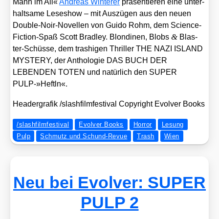
Mann im All«
Andre­as Win­terer
prä­sen­tie­ren eine unter­
halt­sa­me Lese­show – mit Aus­zü­gen aus den neu­en
Dou­ble-Noir-Novel­len von Gui­do Rohm, dem Sci­ence-
&
Fic­tion-Spaß Scott Brad­ley. Blon­di­nen, Blobs
Blas­
ter-Schüs­se, dem tra­shi­gen Thril­ler THE NAZI ISLAND
MYSTERY, der Antho­lo­gie DAS BUCH DER
LEBENDEN TOTEN und natür­lich den SUPER
PULP-»Heftln«.
Hea­der­gra­fik /​slashfilmfestival Copy­right Evol­ver Books
/slashfilmfestival
Evolver Books
Horror
Lesung
Pulp
Schmutz und Schund-Revue
Trash
Wien
Neu bei Evolver: SUPER
PULP 2