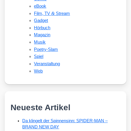
eBook
&
Film, TV
Stream
Gadget
Hörbuch
Magazin
Musik
Poetry-Slam
Spiel
Veranstaltung
Web
Neueste Artikel
Da klingelt der Spinnensinn: SPIDER-MAN –
BRAND NEW DAY