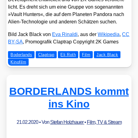
licht. Es dreht sich um eine Grup­pe von soge­nann­ten
»Vault Hun­ters«, die auf dem Pla­ne­ten Pan­do­ra nach
Ali­en-Tech­no­lo­gie und ande­ren Schät­zen suchen.
Bild Jack Black von
Eva Rinal­di
, aus der
Wiki­pe­dia
,
CC
BY-SA
, Pro­mo­gra­fik Clap­trap Copy­right 2K Games
Boderlands
Claptrap
Eli Roth
Film
Jack Black
Kinofilm
BORDERLANDS kommt
ins Kino
21.02.2020
• Von
Stefan Holzhauer
•
Film, TV & Stream