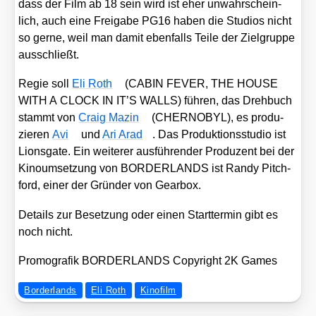
dass der Film ab 18 sein wird ist eher unwahr­schein­
lich, auch eine Frei­ga­be PG16 haben die Stu­di­os nicht
so ger­ne, weil man damit eben­falls Tei­le der Ziel­grup­pe
aus­schließt.
Regie soll
Eli Roth
(CABIN FEVER, THE HOUSE
WITH A CLOCK IN IT’S WALLS) füh­ren, das Dreh­buch
stammt von
Craig Mazin
(CHERNOBYL), es pro­du­
zie­ren
Avi
und
Ari Arad
. Das Pro­duk­ti­ons­stu­dio ist
Lions­gate. Ein wei­te­rer aus­füh­ren­der Pro­du­zent bei der
Kino­um­set­zung von BORDERLANDS ist Ran­dy Pitch­
ford, einer der Grün­der von Gear­box.
Details zur Beset­zung oder einen Start­ter­min gibt es
noch nicht.
Pro­mo­gra­fik BORDERLANDS Copy­right 2K Games
Borderlands
Eli Roth
Kinofilm