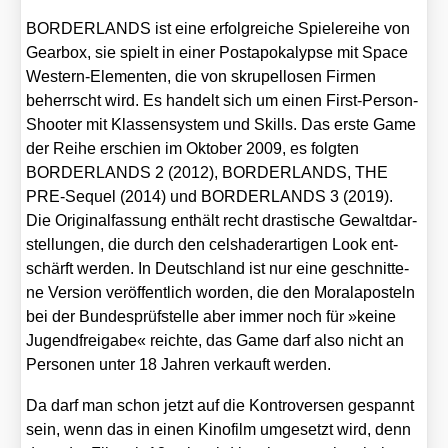
BORDERLANDS ist eine erfolg­rei­che Spie­le­rei­he von
Gear­box, sie spielt in einer Post­apo­ka­lyp­se mit Space
Wes­tern-Ele­men­ten, die von skru­pel­lo­sen Fir­men
beherrscht wird. Es han­delt sich um einen First-Per­son-
Shoo­ter mit Klas­sen­sys­tem und Skills. Das ers­te Game
der Rei­he erschien im Okto­ber 2009, es folg­ten
BORDERLANDS 2 (2012), BORDERLANDS, THE
PRE-Sequel (2014) und BORDERLANDS 3 (2019).
Die Ori­gi­nal­fas­sung ent­hält recht dras­ti­sche Gewalt­dar­
stel­lun­gen, die durch den cels­ha­der­ar­ti­gen Look ent­
schärft wer­den. In Deutsch­land ist nur eine geschnit­te­
ne Ver­si­on ver­öf­fent­lich wor­den, die den Moral­apos­teln
bei der Bun­des­prüf­stel­le aber immer noch für »kei­ne
Jugend­frei­ga­be« reich­te, das Game darf also nicht an
Per­so­nen unter 18 Jah­ren ver­kauft wer­den.
Da darf man schon jetzt auf die Kon­tro­ver­sen gespannt
sein, wenn das in einen Kino­film umge­setzt wird, denn