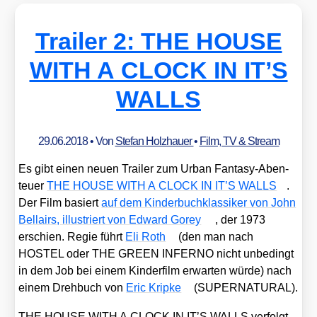
Trailer 2: THE HOUSE
WITH A CLOCK IN IT’S
WALLS
29.06.2018
• Von
Stefan Holzhauer
•
Film, TV & Stream
Es gibt einen neu­en Trai­ler zum Urban Fan­ta­sy-Aben­
teu­er
THE HOUSE WITH A CLOCK IN IT’S WALLS
.
Der Film basiert
auf dem Kin­der­buch­klas­si­ker von John
Bel­lairs, illus­triert von Edward Gorey
, der 1973
erschien. Regie führt
Eli Roth
(den man nach
HOSTEL oder THE GREEN INFERNO nicht unbe­dingt
in dem Job bei einem Kin­der­film erwar­ten wür­de) nach
einem Dreh­buch von
Eric Krip­ke
(SUPERNATURAL).
THE HOUSE WITH A CLOCK IN IT’S WALLS ver­folgt