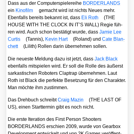
Dass aus der Com­pu­ter­spie­le­rei­he
BORDERLANDS
ein
Kino­film
gemacht wird ist nichts Neu­es mehr.
Eben­falls bereits bekannt ist, dass
Eli Roth
(THE
HOUSE WITH THE CLOCK IN IT’S WALL) Regie füh­
ren wird. Auch schon bestä­tigt wur­de, dass
Jamie Lee
Cur­tis
(Tan­nis),
Kevin Hart
(Roland) und
Cate Blan­
chett
(Lilith) Rol­len dar­in über­neh­men sol­len.
Die neu­es­te Mel­dung dazu ist jetzt, dass
Jack Black
eben­falls mit­spie­len wird. Er soll die Rol­le des äußerst
sar­kas­ti­schen Robo­ters Clap­trap über­neh­men. Laut
Roth ist Black die per­fek­te Beset­zung für den Cha­rak­ter.
Man möch­te ihm zustim­men.
Das Dreh­buch schreibt
Craig Mazin
(THE LAST OF
US), einen Start­ter­min gibt es noch nicht.
Die ers­te Ite­ra­ti­on des First Per­son Shoo­ters
BORDERLANDS erschien 2009, wur­de von Gear­box
Deve­lo­p­ment ent­wi­ckelt und von 2K Games ver­öf­fent­