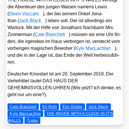
die Aben­teu­er des jun­gen Wai­sen namens Lewis
(
Owen Vac­ca­ro
), der bei sei­nem Onkel Jona­
than (
Jack Black
) leben soll. Der ist aller­dings ein
War­lock. Mit der Hil­fe von Jona­t­hans Nach­ba­rin Mrs.
Zim­mer­man (
Cate Blan­chett
) müs­sen sie eine Uhr fin­
den, die irgend­wo im Haus ver­bor­gen ist, ver­steckt vom
vor­he­ri­gen magi­schen Bewo­her (
Kyle MacLach­lan
),
und die in der Lage ist, das Ende der Welt her­bei­zu­füh­
ren.
Deut­scher Kino­start ist am 20. Sep­tem­ber 2018. Der
Ver­leih­ti­tel lau­tet DAS HAUS DER
GEHEIMNISVOLLEN UHREN (Wie jetzt? Ich den­ke, es
geht nur um eine?).
Cate Blanchett
Eli Roth
Eric Kripke
Jack Black
Kyle MacLachlan
THE HOUSE WITH A CLOCK IN IT'S
WALLS
Trailer