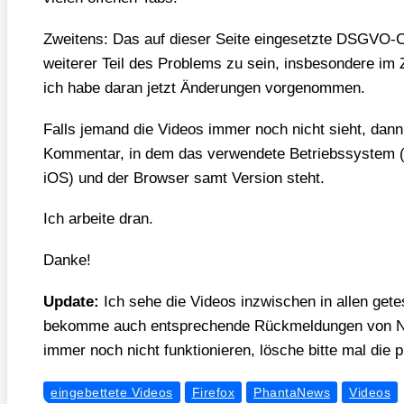
Zwei­tens: Das auf die­ser Sei­te ein­ge­setz­te DSGVO-C
wei­te­rer Teil des Pro­blems zu sein, ins­be­son­de­re im
ich habe dar­an jetzt Ände­run­gen vor­ge­nom­men.
Falls jemand die Vide­os immer noch nicht sieht, dann 
Kom­men­tar, in dem das ver­wen­de­te Betriebs­sys­tem
iOS) und der Brow­ser samt Ver­si­on steht.
Ich arbei­te dran.
Dan­ke!
Update:
Ich sehe die Vide­os inzwi­schen in allen getes
bekom­me auch ent­spre­chen­de Rück­mel­dun­gen von Nut
immer noch nicht funk­tio­nie­ren, lösche bit­te mal di
eingebettete Videos
Firefox
PhantaNews
Videos