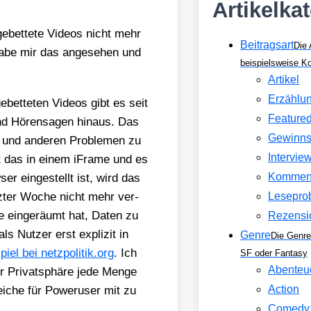
Artikelka
­bet­te­te Vide­os nicht mehr
Beitragsart
Die 
h habe mir das ange­se­hen und
beispielsweise 
Artikel
Erzählu
e­bet­te­ten Vide­os gibt es seit
Feature
nd Hören­sa­gen hin­aus. Das
Gewinns
n und ande­ren Pro­ble­men zu
Intervie
st das in einem iFrame und es
Kommen
r ein­ge­stellt ist, wird das
etz­ter Woche nicht mehr ver­
Lesepro
­se ein­ge­räumt hat, Daten zu
Rezensi
s Nut­zer erst expli­zit in
Genre
Die Genre
el bei netz​po​li​tik​.org
. Ich
SF oder Fantasy
Abenteu
 Pri­vat­sphä­re jede Men­ge
Action
rei­che für Power­user mit zu
Comedy