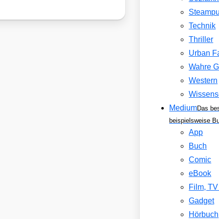
Steamp
Technik
Thriller
Urban F
Wahre G
Western
Wissens
Medium
Das be
beispielsweise B
App
Buch
Comic
eBook
Film, T
Gadget
Hörbuch