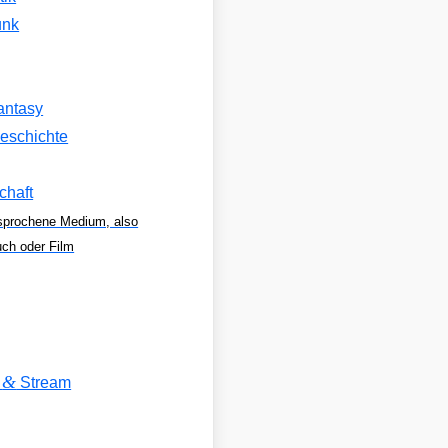
unk
antasy
eschichte
chaft
sprochene Medium, also
uch oder Film
&
V
Stream