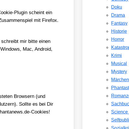
Doku
oo­kie-Plug­in scheint ein
Drama
 Zusam­men­spiel mit Fire­fox.
Fantasy
Historie
Horror
schreibt mir bit­te einen
Katastr
 (Win­dows, Mac, Android,
Krimi
Musical
Mystery
Märche
Phantast
Romanz
­te­ten Brow­sern (und
­zern). Soll­te es bei Dir
Sachbu
e phantanews.de-Cookies!
Science 
Selfpubl
Sozialkri