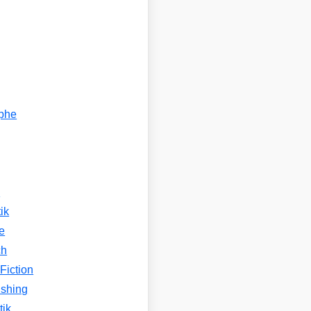
ophe
n
ik
e
ch
Fiction
ishing
tik