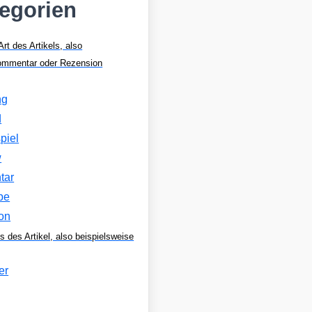
tegorien
Art des Artikels, also
Kommentar oder Rezension
ng
d
piel
w
tar
be
on
s des Artikel, also beispielsweise
er