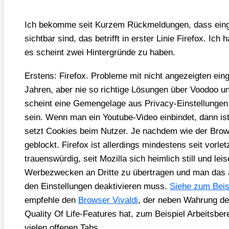
Ich bekom­me seit Kur­zem Rück­mel­dun­gen, dass ein­ge
sicht­bar sind, das betrifft in ers­ter Linie Fire­fox. Ic
es scheint zwei Hin­ter­grün­de zu haben.
Ers­tens: Fire­fox. Pro­ble­me mit nicht ange­zeig­ten ein­g
Jah­ren, aber nie so rich­ti­ge Lösun­gen über Voo­doo u
scheint eine Gemenge­la­ge aus Pri­va­cy-Ein­stel­lun­ge
sein. Wenn man ein You­tube-Video ein­bin­det, dann i
setzt Coo­kies beim Nut­zer. Je nach­dem wie der Brow­se
geblockt. Fire­fox ist aller­dings min­des­tens seit vor­l
trau­ens­wür­dig, seit Mozil­la sich heim­lich still und lei
Wer­be­zwe­cken an Drit­te zu über­tra­gen und man das al
den Ein­stel­lun­gen deak­ti­vie­ren muss.
Sie­he zum Bei­spi
emp­feh­le den
Brow­ser Vival­di
, der neben Wah­rung der
Qua­li­ty Of Life-Fea­tures hat, zum Bei­spiel Arbeits­be­
vie­len offe­nen Tabs.