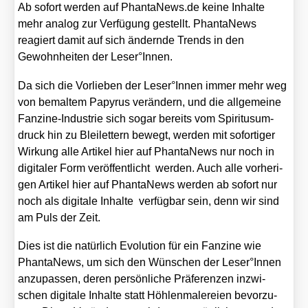
Ab sofort wer­den auf Phan​ta​News​.de kei­ne Inhal­te
mehr ana­log zur Ver­fü­gung gestellt. Phan­ta­News
reagiert damit auf sich ändern­de Trends in den
Gewohn­hei­ten der Leser°Innen.
Da sich die Vor­lie­ben der Leser°Innen immer mehr weg
von bemal­tem Papy­rus ver­än­dern, und die all­ge­mei­ne
Fan­zine-Indus­trie sich sogar bereits vom Spi­ri­tus­um­
druck hin zu Blei­let­tern bewegt, wer­den mit sofor­ti­ger
Wir­kung alle Arti­kel hier auf Phan­ta­News nur noch in
digi­ta­ler Form ver­öf­fent­licht wer­den. Auch alle vor­he­ri­
gen Arti­kel hier auf Phan­ta­News wer­den ab sofort nur
noch als digi­ta­le Inhal­te ver­füg­bar sein, denn wir sind
am Puls der Zeit.
Dies ist die natür­lich Evo­lu­ti­on für ein Fan­zine wie
Phan­ta­News, um sich den Wün­schen der Leser°Innen
anzu­pas­sen, deren per­sön­li­che Prä­fe­ren­zen inzwi­
schen digi­ta­le Inhal­te statt Höh­len­ma­le­rei­en bevor­zu­