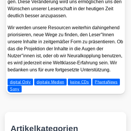
gen. Die­se Ver­än­de­rung wird uns ermög­li­chen uns den
Wün­schen unse­rer Leser­schaft in der heu­ti­gen Zeit
deut­lich bes­ser anzu­pas­sen.
Wir wer­den unse­re Resour­cen wei­ter­hin dahin­ge­hend
prio­ri­sie­ren, neue Wege zu fin­den, den Leser°Innen
unse­re Inhal­te in zeit­ge­mä­ßer Form zu prä­sen­tie­ren. Ob
das die Pro­jek­ti­on der Inhal­te in die Augen der
Nutzer°innen ist, oder ob wir Neu­r­al­kopp­lung benut­zen,
es wird jeder­zeit eine Welt­klas­se-Erfah­rung sein. Wir
bedan­ken uns für eure fort­ge­setz­te Unter­stüt­zung.
digital Only
digitale Medien
keine CDs
PhantaNews
Sony
Artikelkategorien