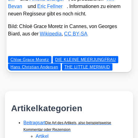
Bevan
und
Eric Fell­ner
. Infor­ma­tio­nen zu einem
neu­en Regis­seur gibt es noch nicht.
Bild:
Chloë Grace Moretz in Can­nes
, von Geor­ges
Biard, aus der
Wiki­pe­dia
,
CC BY-SA
Chloe Grace Moretz
DIE KLEINE MEERJUNGFRAU
Hans Christian Andersen
THE LITTLE MERMAID
Artikelkategorien
Beitragsart
Die Art des Artikels, also beispielsweise
Kommentar oder Rezension
Artikel