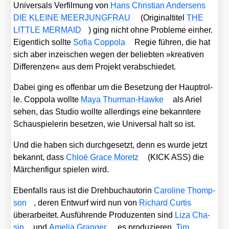
Uni­ver­sals Ver­fil­mung von
Hans Chris­ti­an Ander­sens
DIE KLEINE MEERJUNGFRAU
(Ori­gi­nal­ti­tel
THE
LITTLE MERMAID
) ging nicht ohne Pro­ble­me ein­her.
Eigent­lich soll­te
Sofia Cop­po­la
Regie füh­ren, die hat
sich aber inzei­schen wegen der belieb­ten »krea­ti­ven
Dif­fe­ren­zen« aus dem Pro­jekt ver­ab­schie­det.
Dabei ging es offen­bar um die Beset­zung der Haupt­rol­
le. Cop­po­la woll­te
Maya Thur­man-Haw­ke
als Ari­el
sehen, das Stu­dio woll­te aller­dings eine bekann­te­re
Schau­spie­le­rin beset­zen, wie Uni­ver­sal halt so ist.
Und die haben sich durch­ge­setzt, denn es wur­de jetzt
bekannt, dass
Chloë Grace Moretz
(KICK ASS) die
Mär­chen­fi­gur spie­len wird.
Eben­falls raus ist die Dreh­buch­au­to­rin
Caro­li­ne Thomp­
son
, deren Ent­wurf wird nun von
Richard Cur­tis
über­ar­bei­tet. Aus­füh­ren­de Pro­du­zen­ten sind
Liza Cha­
sin
und
Ame­lia Gran­ger
, es pro­du­zie­ren
Tim