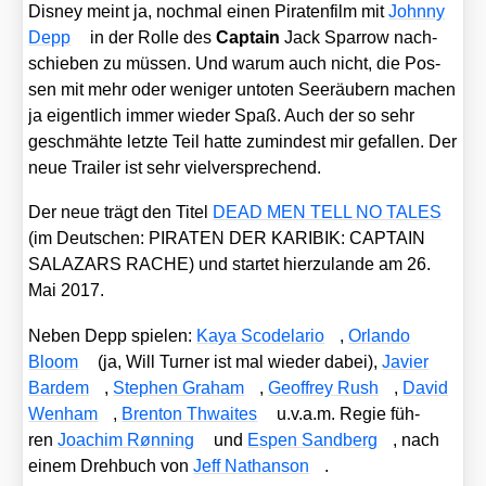
Dis­ney meint ja, noch­mal einen Pira­ten­film mit
John­ny
Depp
in der Rol­le des
Cap­tain
Jack Spar­row nach­
schie­ben zu müs­sen. Und war­um auch nicht, die Pos­
sen mit mehr oder weni­ger unto­ten See­räu­bern machen
ja eigent­lich immer wie­der Spaß. Auch der so sehr
geschmäh­te letz­te Teil hat­te zumin­dest mir gefal­len. Der
neue Trai­ler ist sehr viel­ver­spre­chend.
Der neue trägt den Titel
DEAD MEN TELL NO TALES
(im Deut­schen: PIRATEN DER KARIBIK: CAPTAIN
SALAZARS RACHE) und star­tet hier­zu­lan­de am 26.
Mai 2017.
Neben Depp spie­len:
Kaya Scodel­ario
,
Orlan­do
Bloom
(ja, Will Tur­ner ist mal wie­der dabei),
Javier
Bar­dem
,
Ste­phen Gra­ham
,
Geoffrey Rush
,
David
Wen­ham
,
Bren­ton Thwai­tes
u.v.a.m. Regie füh­
ren
Joa­chim Røn­ning
und
Espen Sand­berg
, nach
einem Dreh­buch von
Jeff Nathan­son
.