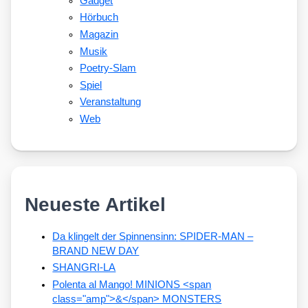
Gadget
Hörbuch
Magazin
Musik
Poetry-Slam
Spiel
Veranstaltung
Web
Neueste Artikel
Da klingelt der Spinnensinn: SPIDER-MAN –
BRAND NEW DAY
SHANGRI-LA
Polenta al Mango! MINIONS <span
class="amp">&</span> MONSTERS