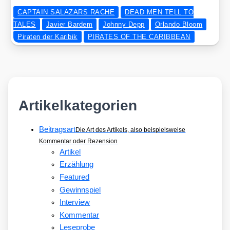
CAPTAIN SALAZARS RACHE
DEAD MEN TELL TO
TALES
Javier Bardem
Johnny Depp
Orlando Bloom
Piraten der Karibik
PIRATES OF THE CARIBBEAN
Artikelkategorien
Beitragsart
Die Art des Artikels, also beispielsweise
Kommentar oder Rezension
Artikel
Erzählung
Featured
Gewinnspiel
Interview
Kommentar
Leseprobe