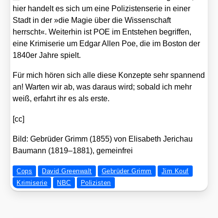
hier han­delt es sich um eine Poli­zis­ten­se­rie in einer
Stadt in der »die Magie über die Wis­sen­schaft
herrscht«. Wei­ter­hin ist POE im Ent­ste­hen begrif­fen,
eine Kri­mi­se­rie um Edgar Allen Poe, die im Bos­ton der
1840er Jah­re spielt.
Für mich hören sich alle die­se Kon­zep­te sehr span­nend
an! War­ten wir ab, was dar­aus wird; sobald ich mehr
weiß, erfahrt ihr es als ers­te.
[cc]
Bild: Gebrü­der Grimm (1855) von Eli­sa­beth Jeri­ch­au
Bau­mann (1819–1881), gemein­frei
Cops
David Greenwalt
Gebrüder Grimm
Jim Kouf
Krimiserie
NBC
Polizisten