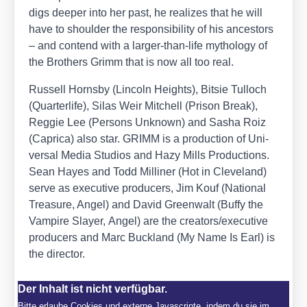
digs deeper into her past, he rea­li­zes that he will
have to should­er the respon­si­bi­li­ty of his ances­tors
– and con­t­end with a lar­ger-than-life mytho­lo­gy of
the Brot­hers Grimm that is now all too real.
Rus­sell Horn­s­by (
Lin­coln Heights
), Bit­sie Tul­loch
(
Quar­ter­li­fe
), Silas Weir Mit­chell (
Pri­son Break
),
Reg­gie Lee (
Per­sons Unknown
) and Sasha Roiz
(
Capri­ca
) also star. GRIMM is a pro­duc­tion of Uni­
ver­sal Media Stu­di­os and Hazy Mills Pro­duc­tions.
Sean Hayes and Todd Mil­li­ner (
Hot in Cleve­land
)
ser­ve as exe­cu­ti­ve pro­du­cers, Jim Kouf (
Natio­nal
Tre­asu­re
,
Angel
) and David Green­walt (
Buffy the
Vam­pi­re Slay­er
,
Angel
) are the creators/​executive
pro­du­cers and Marc Buck­land (
My Name Is Earl
) is
the direc­tor.
Der Inhalt ist nicht verfügbar.
Bitte erlaube Cookies und externe Javascripte, indem du sie im