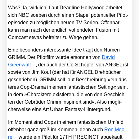
Was? Ja, wirk­lich. Laut Dead­line Hol­ly­wood arbei­tet
sich NBC soeben durch einen Sta­pel poten­ti­el­ler Pilo­t­
epi­so­den zu mög­li­chen neu­en TV-Seri­en. Offen­bar
kann man nach der end­lich voll­ende­ten Fusi­on mit
Com­cast etwas befrei­ter zu Wege gehen.
Eine beson­ders inter­es­san­te Idee trägt den Namen
GRIMM. Der Pilot­film wur­de erson­nen von
David
Green­walt
, der auch der Co-Schöp­fer von ANGEL ist,
sowie von Jim Kouf (der hat für ANGEL Dreh­bü­cher
geschrie­ben). GRIMM soll laut Beschrei­bung »ein düs­
te­res Cop-Dra­ma in einem fan­tas­ti­schen Set­ting« sein,
in dem »Cha­rak­te­re exis­tie­ren, die von den Geschich­
ten der Gebrü­der Grimm inspi­riert sind«. Also mög­li­
cher­wei­se eine Art Urban Fan­ta­sy-Hin­ter­grund.
Im Moment sind Cops in einem fan­tas­ti­schen Umfeld
offen­bar ganz groß im Kom­men, denn auch
Ron Moo­
re
wur­de ein Pilot für 17TH PRECINCT abge­kauft,