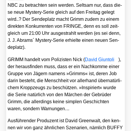
NBC zu betrach­ten sein wer­den. Selt­sam nur, dass die­
se neue Mys­tery-Serie gleich auf den Frei­tag gelegt
wird..? Der Sen­de­platz macht Grimm zudem zu einem
direk­ten Kon­kur­ren­ten von FRINGE, denn es soll zeit­
gleich um 21:00 Uhr aus­ge­strahlt wer­den (es sei denn,
J. J. Abrams´ Mys­tery-Serie erhiel­te einen neu­en Sen­
de­platz).
GRIMM han­delt vom Poli­zis­ten Nick (
David Giunto­li
),
der her­aus­fin­den muss, dass er ein Nach­kom­me einer
Grup­pe von Jägern namens »Grimms« ist, deren Job
dar­in besteht, die Mensch­heit vor aller­hand über­na­tür­li­
chem Kropp­zeugs zu beschüt­zen. »Inspi­riert« wur­de
die Serie natür­lich von den Mär­chen der Gebrü­der
Grimm, die aller­dings kei­ne simp­len Geschich­ten
waren, son­dern War­nun­gen…
Aus­füh­ren­der Pro­du­zent ist David Green­walt, den ken­
nen wir von ganz ähn­li­chen Sze­na­ri­en, näm­lich BUFFY