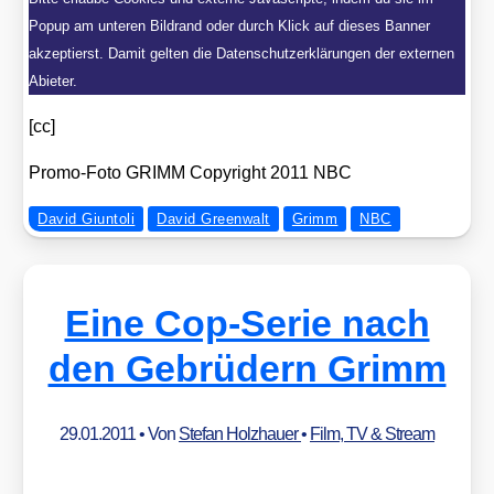
Popup am unteren Bildrand oder durch Klick auf dieses Banner
akzeptierst. Damit gelten die Datenschutzerklärungen der externen
Abieter.
[cc]
Pro­mo-Foto GRIMM Copy­right 2011 NBC
David Giuntoli
David Greenwalt
Grimm
NBC
Eine Cop-Serie nach
den Gebrüdern Grimm
29.01.2011
• Von
Stefan Holzhauer
•
Film, TV & Stream