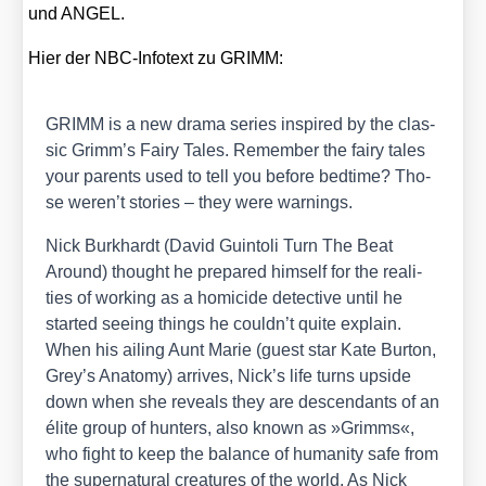
und ANGEL.
Hier der NBC-Info­text zu GRIMM:
GRIMM is a new dra­ma series inspi­red by the clas­
sic Grimm’s Fairy Tales. Remem­ber the fairy tales
your par­ents used to tell you befo­re bedti­me? Tho­
se weren’t sto­ries – they were war­nings.
Nick Burk­hardt (David Guin­to­li
Turn The Beat
Around)
thought he pre­pared hims­elf for the rea­li­
ties of working as a homic­i­de detec­ti­ve until he
star­ted see­ing things he couldn’t quite explain.
When his ailing Aunt Marie (guest star Kate Bur­ton,
Grey’s Ana­to­my
) arri­ves, Nick’s life turns upsi­de
down when she reve­als they are des­cen­dants of an
éli­te group of hun­ters, also known as »Grimms«,
who fight to keep the balan­ce of huma­ni­ty safe from
the super­na­tu­ral crea­tures of the world. As Nick