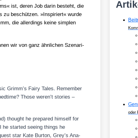
Arti
« ist, deren Job dar­in besteht, die
s zu beschüt­zen. »Inspi­riert« wur­de
Beit
mm, die aller­dings kei­ne simp­len
Komm
­nen wir von ganz ähn­li­chen Sze­na­ri­
­sic Grimm’s Fairy Tales. Remem­ber
bedti­me? Tho­se weren’t sto­ries –
Gen
oder 
nd)
thought he pre­pared hims­elf for
il he star­ted see­ing things he
guest star Kate Bur­ton,
Grey’s Ana­