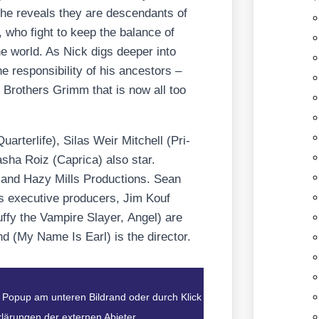
she reve­als they are des­cen­dants of
 who fight to keep the balan­ce of
 the world. As Nick digs deeper into
 respon­si­bi­li­ty of his ances­tors –
he Brot­hers Grimm that is now all too
uar­ter­li­fe
), Silas Weir Mit­chell (
Pri­
asha Roiz (
Capri­ca
) also star.
s and Hazy Mills Pro­duc­tions. Sean
s exe­cu­ti­ve pro­du­cers, Jim Kouf
ffy the Vam­pi­re Slay­er
,
Angel
) are
nd (
My Name Is Earl
) is the direc­tor.
m Popup am unteren Bildrand oder durch Klick
klärungen der externen Abieter.