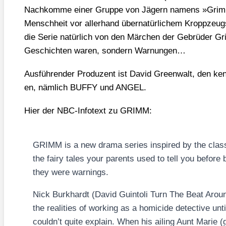
Nach­kom­me einer Grup­pe von Jägern namens »Grimms
Mensch­heit vor aller­hand über­na­tür­li­chem Kropp­zeug
die Serie natür­lich von den Mär­chen der Gebrü­der Gri
Geschich­ten waren, son­dern War­nun­gen…
Aus­füh­ren­der Pro­du­zent ist David Green­walt, den ken
en, näm­lich BUFFY und ANGEL.
Hier der NBC-Info­text zu GRIMM:
GRIMM is a new dra­ma series inspi­red by the clas
the fairy tales your par­ents used to tell you befo­re 
they were war­nings.
Nick Burk­hardt (David Guin­to­li
Turn The Beat Arou
the rea­li­ties of working as a homic­i­de detec­ti­ve unt
couldn’t quite explain. When his ailing Aunt Marie (