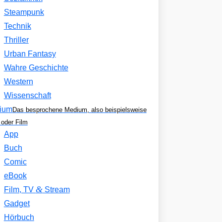
Steampunk
Technik
Thriller
Urban Fantasy
Wahre Geschichte
Western
Wissenschaft
ium
Das besprochene Medium, also beispielsweise
oder Film
App
Buch
Comic
eBook
&
Film, TV
Stream
Gadget
Hörbuch