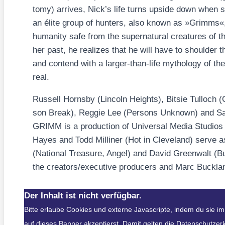
to­my
) arri­ves, Nick’s life turns upsi­de down when 
an éli­te group of hun­ters, also known as »Grimms«,
huma­ni­ty safe from the super­na­tu­ral crea­tures of
her past, he rea­li­zes that he will have to should­er the
and con­t­end with a lar­ger-than-life mytho­lo­gy of t
real.
Rus­sell Horn­s­by (
Lin­coln Heights
), Bit­sie Tul­loch (
Q
son Break
), Reg­gie Lee (
Per­sons Unknown
) and S
GRIMM is a pro­duc­tion of Uni­ver­sal Media Stu­di­o
Hayes and Todd Mil­li­ner (
Hot in Cleve­land
) ser­ve a
(
Natio­nal Tre­asu­re
,
Angel
) and David Green­walt (
Bu
the creators/​executive pro­du­cers and Marc Buck­la
Der Inhalt ist nicht verfügbar.
Bitte erlaube Cookies und externe Javascripte, indem du sie i
auf dieses Banner akzeptierst. Damit gelten die Datenschutzer