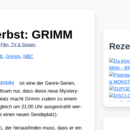
erbst: GRIMM
Reze
•
Film, TV & Stream
lt
,
Grimm
,
NBC
GRIMM
ist eine der Gen­re-Seri­en,
t­sam nur, dass die­se neue Mys­tery-
­de­platz macht Grimm zudem zu einem
­gleich um 21:00 Uhr aus­ge­strahlt wer­
 einen neu­en Sen­de­platz).
), der her­aus­fin­den muss, dass er ein