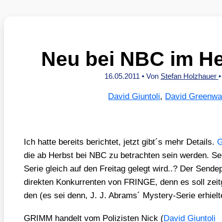
Neu bei NBC im H
16.05.2011
• Von
Stefan Holzhauer
David Giuntoli
,
David Greenwa
Ich hat­te bereits berich­tet, jetzt gibt´s mehr Details.
die ab Herbst bei NBC zu betrach­ten sein wer­den. Sel
Serie gleich auf den Frei­tag gelegt wird..? Der Sen
direk­ten Kon­kur­ren­ten von FRINGE, denn es soll zeit
den (es sei denn, J. J. Abrams´ Mys­tery-Serie erhiel­te
GRIMM han­delt vom Poli­zis­ten Nick (
David Giunto­li