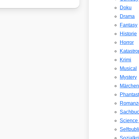
Doku
Drama
Fantasy
Historie
Horror
Katastr
Krimi
Musical
Mystery
Märche
Phantast
Romanz
Sachbu
Science 
Selfpubl
Sozialkri