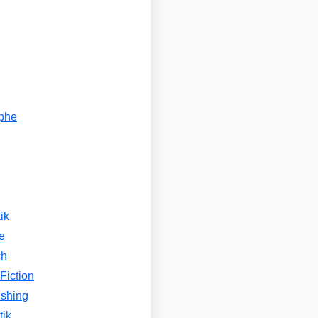
ophe
n
ik
e
ch
Fiction
ishing
tik