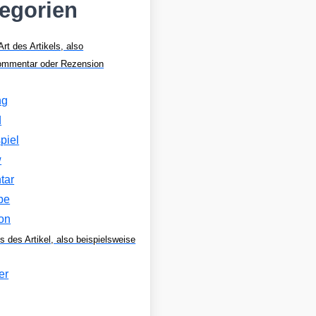
tegorien
Art des Artikels, also
Kommentar oder Rezension
ng
d
piel
w
tar
be
on
s des Artikel, also beispielsweise
er