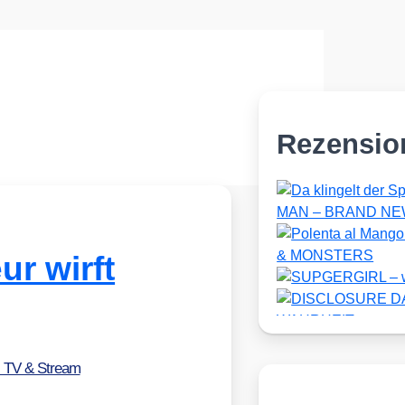
Rezensio
r wirft
, TV & Stream