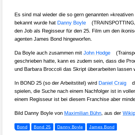
Es sind mal wie­der die so gern genann­ten »krea­ti­ven D
bekannt wur­de hat
Dan­ny Boyle
(TRAINSPOTTING,
den Job als Regis­seur für den 25. Film um den iko­ni­s
agen­ten James Bond hin­ge­wor­fen.
Da Boyle auch zusam­men mit
John Hodge
(Train­sp
geschrie­ben hat­te, kann es zudem sein, dass die Pro­d
und Bar­ba­ra Broc­co­li das Skript über­ar­bei­ten las­sen
In BOND 25 (so der Arbeits­ti­tel) wird
Dani­el Craig
di
spie­len, die Suche nach einem Nach­fol­ger ist in vol
einem Regis­seur ist bei die­sem Fran­chise aber min­de
Bild Dan­ny Boyle von
Maxi­mi­li­an Bühn
, aus der
Wiki­p
Bond
Bond 25
Danny Boyle
James Bond