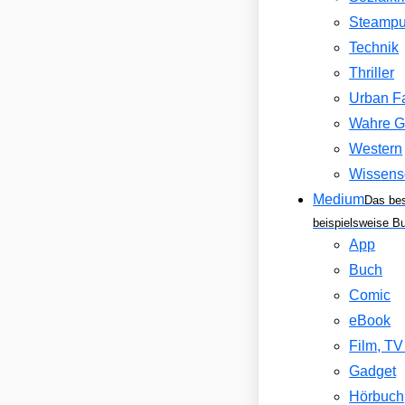
Steamp
Technik
Thriller
Urban F
Wahre G
Western
Wissens
Medium
Das be
beispielsweise B
App
Buch
Comic
eBook
Film, T
Gadget
Hörbuch