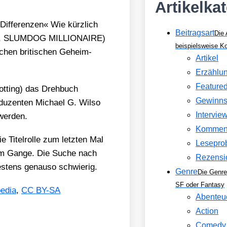
Artikelka
if­fe­ren­zen« Wie kürz­lich
Beitragsart
Die 
 SLUMDOG MILLIONAIRE)
beispielsweise 
chen bri­ti­schen Geheim­
Artikel
Erzählu
Feature
ot­ting) das Dreh­buch
Gewinns
u­zen­ten Micha­el G. Wil­so
Intervie
 wer­den.
Kommen
e Titel­rol­le zum letz­ten Mal
Lesepro
­lem Gan­ge. Die Suche nach
Rezensi
s­tens genau­so schwie­rig.
Genre
Die Genre
SF oder Fantasy
e­dia
,
CC BY-SA
Abenteu
Action
Comedy