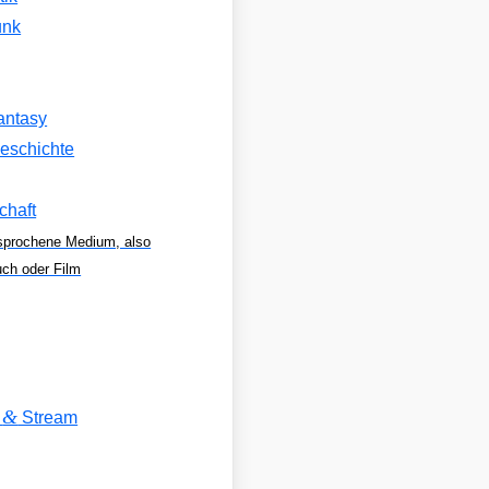
unk
antasy
eschichte
chaft
sprochene Medium, also
uch oder Film
&
V
Stream